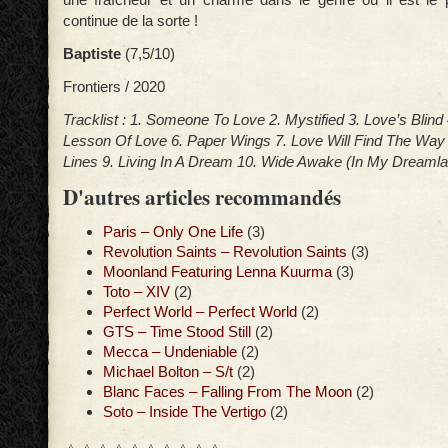
continue de la sorte !
Baptiste
(7,5/10)
Frontiers / 2020
Tracklist : 1. Someone To Love 2. Mystified 3. Love’s Blind 
Lesson Of Love 6. Paper Wings 7. Love Will Find The Way
Lines 9. Living In A Dream 10. Wide Awake (In My Dreamla
D'autres articles recommandés
Paris – Only One Life
(3)
Revolution Saints – Revolution Saints
(3)
Moonland Featuring Lenna Kuurma
(3)
Toto – XIV
(2)
Perfect World – Perfect World
(2)
GTS – Time Stood Still
(2)
Mecca – Undeniable
(2)
Michael Bolton – S/t
(2)
Blanc Faces – Falling From The Moon
(2)
Soto – Inside The Vertigo
(2)