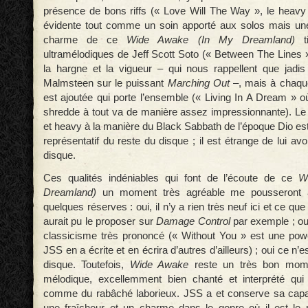
présence de bons riffs (« Love Will The Way », le heavy 
évidente tout comme un soin apporté aux solos mais une
charme de ce
Wide Awake (In My Dreamland)
ti
ultramélodiques de Jeff Scott Soto (« Between The Lines »
la hargne et la vigueur – qui nous rappellent que jadi
Malmsteen sur le puissant
Marching Out
–, mais à chaque
est ajoutée qui porte l’ensemble (« Living In A Dream » o
shredde à tout va de manière assez impressionnante). Le 
et heavy à la manière du Black Sabbath de l’époque Dio est 
représentatif du reste du disque ; il est étrange de lui avo
disque.
Ces qualités indéniables qui font de l’écoute de ce
W
Dreamland)
un moment très agréable me pousseront 
quelques réserves : oui, il n’y a rien très neuf ici et ce que
aurait pu le proposer sur
Damage Control
par exemple ; oui
classicisme très prononcé (« Without You » est une po
JSS en a écrite et en écrira d’autres d’ailleurs) ; oui ce n’
disque. Toutefois,
Wide Awake
reste un très bon mom
mélodique, excellemment bien chanté et interprété qu
comme du rabâché laborieux. JSS a et conserve sa capac
une fraîcheur et un charme dans le genre où il est le pl