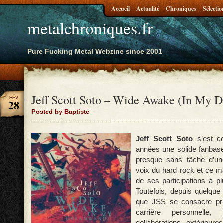
Accueil
Actualité
Chroniques
Sélectio
metalchroniques.fr
Pure Fucking Metal Webzine since 2001
Jeff Scott Soto – Wide Awake (In My 
FÉV
28
Posted by Baptiste
Jeff Scott Soto
s’est co
années une solide fanbase
presque sans tâche d’un
voix du hard rock et ce mal
de ses participations à p
Toutefois, depuis quelque 
que JSS se consacre pri
carrière personnelle
collaborations extérieure