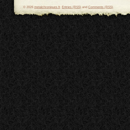
© 2026
metalchroniques.fr
.
Entries (RSS)
and
Comments (RSS)