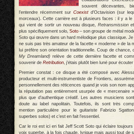
souvent décevantes, b
l’entendre récemment sur
Coexist
d’Octavision (sur leq
morceaux). Cette carrière est à plusieurs faces : il y a 
qui vient de sortir un nouveau disque,
Retransmission
et
plus spécifiquement solo,
Soto
– son groupe de métal moder
Soto qui œuvre dans un hard mélodique plus classique. Je va
ne suis pas très amateur de la facette « moderne » de la 
lui préfère son orientation traditionnelle. Coup de chance,
My Dreamland)
relève de cette dernière facette et com
souvenir de
Retribution
, j’étais plutôt bien luné pour écoute
Premier constat : ce disque a été composé avec Alessa
producteur et multi-instrumentiste de Frontiers, assuréme
personnellement des réticences quand je vois son nom appar
la réputation pas entièrement usurpée de « mercenaire »
plus que d’authentique créatif. Les autres musiciens sont
doute au label napolitain. Toutefois, ils sont très co
mention particulière pour le guitariste Fabrizio Sgatt
superbes solos) et c’est en fait l’essentiel.
Car le roi est ici en fait Jeff Scott Soto qui éclaire toujo
voix superbe, à la fois chaude, lyrique mais aussi tout de su