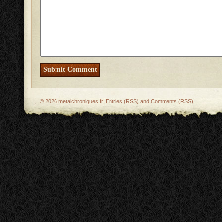
© 2026
metalchroniques.fr
.
Entries (RSS)
and
Comments (RSS)