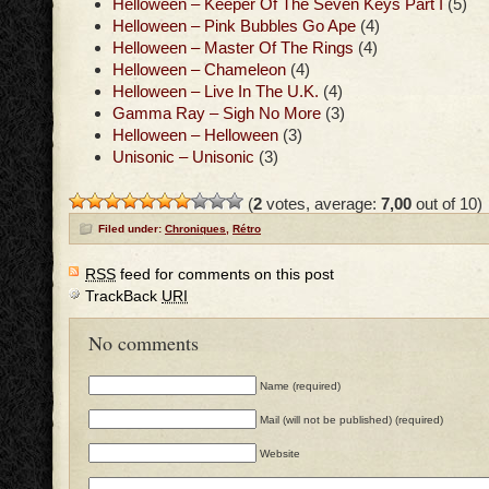
Helloween – Keeper Of The Seven Keys Part I
(5)
Helloween – Pink Bubbles Go Ape
(4)
Helloween – Master Of The Rings
(4)
Helloween – Chameleon
(4)
Helloween – Live In The U.K.
(4)
Gamma Ray – Sigh No More
(3)
Helloween – Helloween
(3)
Unisonic – Unisonic
(3)
(
2
votes, average:
7,00
out of 10)
Filed under:
Chroniques
,
Rétro
RSS
feed for comments on this post
TrackBack
URI
No comments
Name (required)
Mail (will not be published) (required)
Website