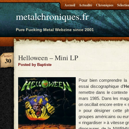
Accueil
Actualité
Chroniques
Sélectio
metalchroniques.fr
Pure Fucking Metal Webzine since 2001
Helloween – Mini LP
AOÛT
30
Posted by Baptiste
Pour bien comprendre la 
essai discographique d’
He
remettre dans le contexte 
mars 1985. Dans les maga
on oscillait encore entre «
» pour désigner cette p
groupes américains ou eur
« ringardiser » à vitesse g
dinosaures de la NWBHM.