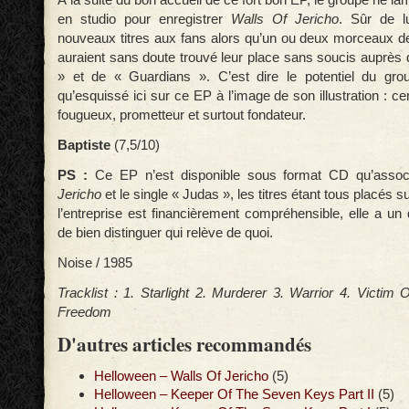
en studio pour enregistrer
Walls Of Jericho
. Sûr de lu
nouveaux titres aux fans alors qu’un ou deux morceaux d
auraient sans doute trouvé leur place sans soucis auprès
» et de « Guardians ». C’est dire le potentiel du grou
qu’esquissé ici sur ce EP à l’image de son illustration : ce
fougueux, prometteur et surtout fondateur.
Baptiste
(7,5/10)
PS :
Ce EP n’est disponible sous format CD qu’asso
Jericho
et le single « Judas », les titres étant tous placés
l’entreprise est financièrement compréhensible, elle a un
de bien distinguer qui relève de quoi.
Noise / 1985
Tracklist : 1. Starlight 2. Murderer 3. Warrior 4. Victim
Freedom
D'autres articles recommandés
Helloween – Walls Of Jericho
(5)
Helloween – Keeper Of The Seven Keys Part II
(5)