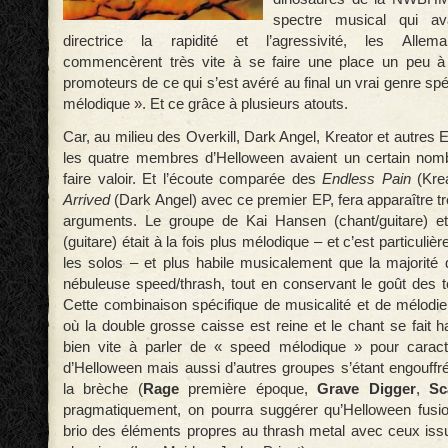
spectre musical qui a
directrice la rapidité et l’agressivité, les Allem
commencèrent très vite à se faire une place un peu à 
promoteurs de ce qui s’est avéré au final un vrai genre spé
mélodique ». Et ce grâce à plusieurs atouts.
Car, au milieu des Overkill, Dark Angel, Kreator et autres E
les quatre membres d’Helloween avaient un certain nom
faire valoir. Et l’écoute comparée des
Endless Pain
(Kre
Arrived
(Dark Angel) avec ce premier EP, fera apparaître t
arguments. Le groupe de Kai Hansen (chant/guitare) e
(guitare) était à la fois plus mélodique – et c’est particuli
les solos – et plus habile musicalement que la majorité
nébuleuse speed/thrash, tout en conservant le goût des
Cette combinaison spécifique de musicalité et de mélodi
où la double grosse caisse est reine et le chant se fait h
bien vite à parler de « speed mélodique » pour caract
d’Helloween mais aussi d’autres groupes s’étant engouffr
la brèche (
Rage
première époque,
Grave Digger
,
Sc
pragmatiquement, on pourra suggérer qu’Helloween fusio
brio des éléments propres au thrash metal avec ceux is