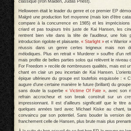
classique (Iron Maiden, Judas Priest).
Helloween était le leader du genre et ce premier EP démon
Malgré une production fort moyenne (mais loin d’être cata
compare à la concurrence en 1985) et les imprécisions
criard et pas toujours très juste de Kai Hansen, les cin
rentrent bien vite dans la tête de l’auditeur, une fois
introduction rigolote et plaisante.
« Starlight »
et « Warrior 
réussis dans un genre certes teigneux mais non d
mélodiques. Plus en retrait « Murderer » souffre d’un ref
mais profite de belles parties solos qui relèvent le nivea
For Freedom » recèle de nombreuses qualités, mais est u
chant en clair un peu incertain de Kai Hansen. L’orient
épique ultérieure du groupe est toutefois esquissée : «
augure d’une certaine manière le future (brillant) du group
sans doute la superbe
« Victime Of Fate »
, avec son ri
refrain accrocheur et son break construit sur un
cr
impressionnant. Il est d’ailleurs significatif que le titre 
quelques années tard avec Michael Kiske au chant, tan
convaincu par son potentiel. Sans bouder la version de
franchement celle de Hansen, plus brute mais plus prenant
À la suite du bon accueil de ce fort bon EP, le groupe ne la