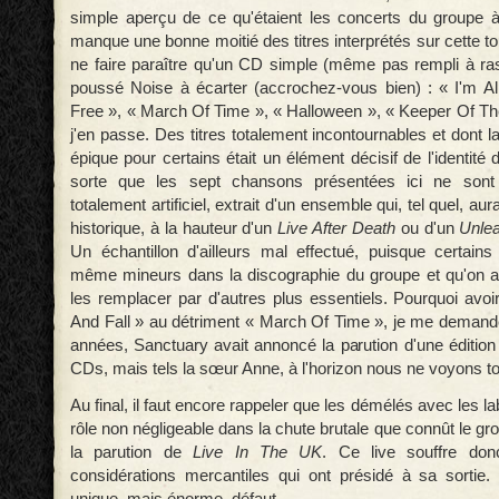
simple aperçu de ce qu'étaient les concerts du groupe à 
manque une bonne moitié des titres interprétés sur cette t
ne faire paraître qu'un CD simple (même pas rempli à ras 
poussé Noise à écarter (accrochez-vous bien) : « I'm Al
Free », « March Of Time », « Halloween », « Keeper Of T
j'en passe. Des titres totalement incontournables et dont l
épique pour certains était un élément décisif de l'identité 
sorte que les sept chansons présentées ici ne sont 
totalement artificiel, extrait d'un ensemble qui, tel quel, aura
historique, à la hauteur d'un
Live After Death
ou d'un
Unle
Un échantillon d'ailleurs mal effectué, puisque certains
même mineurs dans la discographie du groupe et qu'on a
les remplacer par d'autres plus essentiels. Pourquoi avoi
And Fall » au détriment « March Of Time », je me demande
années, Sanctuary avait annoncé la parution d'une éditio
CDs, mais tels la sœur Anne, à l'horizon nous ne voyons tou
Au final, il faut encore rappeler que les démélés avec les l
rôle non négligeable dans la chute brutale que connût le gr
la parution de
Live In The UK
. Ce live souffre don
considérations mercantiles qui ont présidé à sa sortie.
unique, mais énorme, défaut.