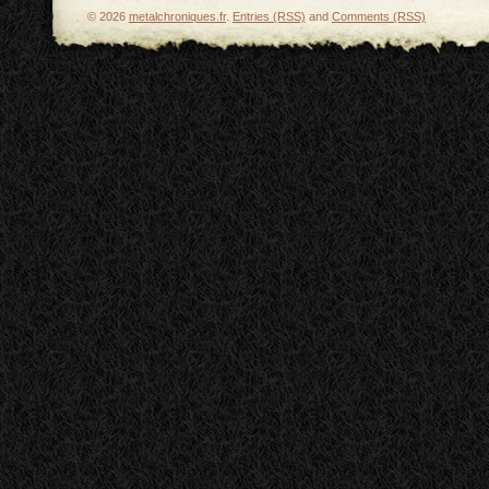
© 2026
metalchroniques.fr
.
Entries (RSS)
and
Comments (RSS)