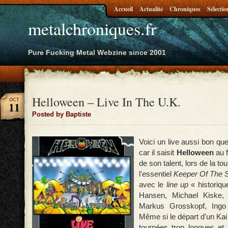
Accueil
Actualité
Chroniques
Sélectio
metalchroniques.fr
Pure Fucking Metal Webzine since 2001
Helloween – Live In The U.K.
OCT
11
Posted by Baptiste
Voici un live aussi bon que
car il saisit
Helloween
au f
de son talent, lors de la t
l'essentiel
Keeper Of The S
avec le
line up
« historiqu
Hansen, Michael Kiske, 
Markus Grosskopf, Ingo 
Même si le départ d'un Ka
tournées trop longues et 