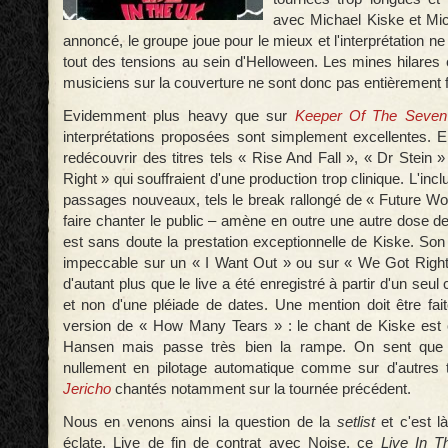
avec Michael Kiske et Mic
annoncé, le groupe joue pour le mieux et l'interprétation n
tout des tensions au sein d'Helloween. Les mines hilares
musiciens sur la couverture ne sont donc pas entièrement 
Evidemment plus heavy que sur
Keeper Of The Seven 
interprétations proposées sont simplement excellentes. E
redécouvrir des titres tels « Rise And Fall », « Dr Stein
Right » qui souffraient d'une production trop clinique. L'in
passages nouveaux, tels le break rallongé de « Future Wor
faire chanter le public – amène en outre une autre dose de
est sans doute la prestation exceptionnelle de Kiske. So
impeccable sur un « I Want Out » ou sur « We Got Right
d'autant plus que le live a été enregistré à partir d'un seu
et non d'une pléiade de dates. Une mention doit être fait
version de « How Many Tears » : le chant de Kiske est c
Hansen mais passe très bien la rampe. On sent que l
nullement en pilotage automatique comme sur d'autres 
Jericho
chantés notamment sur la tournée précédent.
Nous en venons ainsi la question de la
setlist
et c'est là
éclate. Live de fin de contrat avec Noise, ce
Live In T