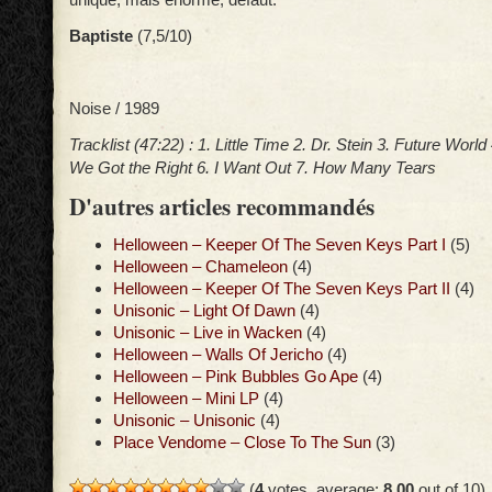
Baptiste
(7,5/10)
Noise / 1989
Tracklist (47:22) : 1. Little Time 2. Dr. Stein 3. Future World
We Got the Right 6. I Want Out 7. How Many Tears
D'autres articles recommandés
Helloween – Keeper Of The Seven Keys Part I
(5)
Helloween – Chameleon
(4)
Helloween – Keeper Of The Seven Keys Part II
(4)
Unisonic – Light Of Dawn
(4)
Unisonic – Live in Wacken
(4)
Helloween – Walls Of Jericho
(4)
Helloween – Pink Bubbles Go Ape
(4)
Helloween – Mini LP
(4)
Unisonic – Unisonic
(4)
Place Vendome – Close To The Sun
(3)
(
4
votes, average:
8,00
out of 10)