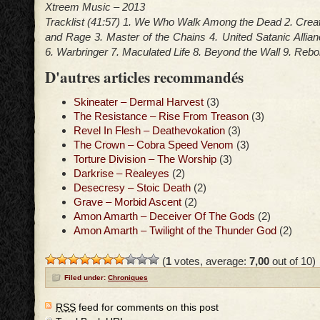
Xtreem Music – 2013
Tracklist (41:57) 1. We Who Walk Among the Dead 2. Cre
and Rage 3. Master of the Chains 4. United Satanic Allianc
6. Warbringer 7. Maculated Life 8. Beyond the Wall 9. Reb
D'autres articles recommandés
Skineater – Dermal Harvest
(3)
The Resistance – Rise From Treason
(3)
Revel In Flesh – Deathevokation
(3)
The Crown – Cobra Speed Venom
(3)
Torture Division – The Worship
(3)
Darkrise – Realeyes
(2)
Desecresy – Stoic Death
(2)
Grave – Morbid Ascent
(2)
Amon Amarth – Deceiver Of The Gods
(2)
Amon Amarth – Twilight of the Thunder God
(2)
(
1
votes, average:
7,00
out of 10)
Filed under:
Chroniques
RSS
feed for comments on this post