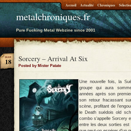
Accueil
Actualité
Chroniques
Sélectio
metalchroniques.fr
Pure Fucking Metal Webzine since 2001
Sorcery – Arrival At Six
MAR
18
Posted by Mister Patate
Une nouvelle fois, la Su
groupe qui aura sommei
années après son premier 
son retour fracassant su
scène, profitant de l’engo
le Death suédois old scho
combo s’appelle Sorcery e
entre les deux sorties es
que peut-on espérer d’un g