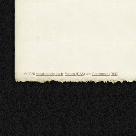
© 2026
metalchroniques.fr
.
Entries (RSS)
and
Comments (RSS)