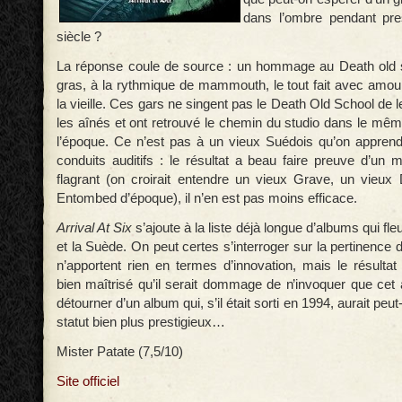
dans l’ombre pendant pr
siècle ?
La réponse coule de source : un hommage au Death old sc
gras, à la rythmique de mammouth, le tout fait avec amou
la vieille. Ces gars ne singent pas le Death Old School de l
les aînés et ont retrouvé le chemin du studio dans le même
l’époque. Ce n’est pas à un vieux Suédois qu’on appren
conduits auditifs : le résultat a beau faire preuve d’un m
flagrant (on croirait entendre un vieux Grave, un vieu
Entombed d’époque), il n’en est pas moins efficace.
Arrival At Six
s’ajoute à la liste déjà longue d’albums qui fle
et la Suède. On peut certes s’interroger sur la pertinence d
n’apportent rien en termes d’innovation, mais le résultat 
bien maîtrisé qu’il serait dommage de n’invoquer que cet
détourner d’un album qui, s’il était sorti en 1994, aurait peut
statut bien plus prestigieux…
Mister Patate (7,5/10)
Site officiel