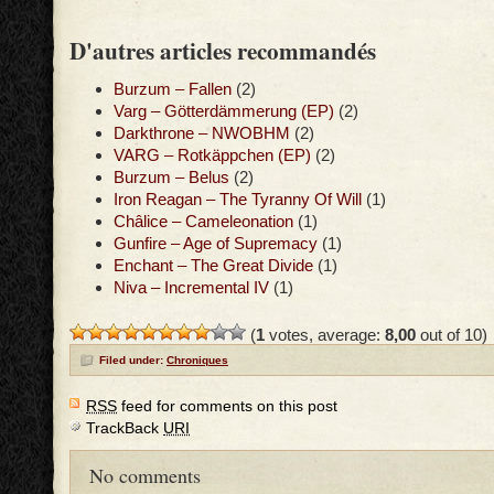
D'autres articles recommandés
Burzum – Fallen
(2)
Varg – Götterdämmerung (EP)
(2)
Darkthrone – NWOBHM
(2)
VARG – Rotkäppchen (EP)
(2)
Burzum – Belus
(2)
Iron Reagan – The Tyranny Of Will
(1)
Châlice – Cameleonation
(1)
Gunfire – Age of Supremacy
(1)
Enchant – The Great Divide
(1)
Niva – Incremental IV
(1)
(
1
votes, average:
8,00
out of 10)
Filed under:
Chroniques
RSS
feed for comments on this post
TrackBack
URI
No comments