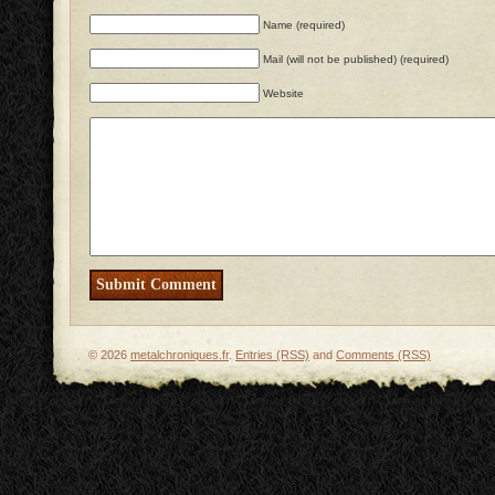
Name (required)
Mail (will not be published) (required)
Website
© 2026
metalchroniques.fr
.
Entries (RSS)
and
Comments (RSS)