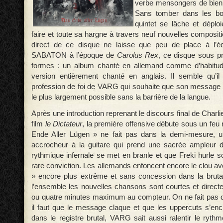
verbe mensongers de bien t
Sans tomber dans les bo
quintet se lâche et déploi
faire et toute sa hargne à travers neuf nouvelles compositi
direct de ce disque ne laisse que peu de place à l’
SABATON à l’époque de
Carolus Rex
, ce disque sous p
formes : un album chanté en allemand comme d’habitu
version entièrement chanté en anglais. Il semble qu’il
profession de foi de VARG qui souhaite que son message p
le plus largement possible sans la barrière de la langue.
Après une introduction reprenant le discours final de Charl
film
le Dictateur
, la première offensive débute sous un feu
Ende Aller Lügen » ne fait pas dans la demi-mesure, un
accrocheur à la guitare qui prend une sacrée ampleur d
rythmique infernale se met en branle et que Freki hurle 
rare conviction. Les allemands enfoncent encore le clou a
» encore plus extrême et sans concession dans la brutal
l’ensemble les nouvelles chansons sont courtes et directes
ou quatre minutes maximum au compteur. On ne fait pas dan
il faut que le message claque et que les uppercuts s’ench
dans le registre brutal, VARG sait aussi ralentir le ryth