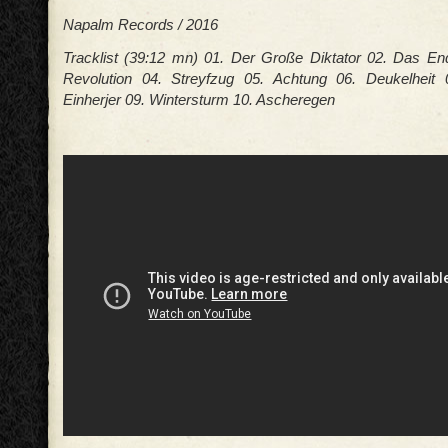
Napalm Records / 2016
Tracklist (39:12 mn) 01. Der Große Diktator 02. Das En
Revolution 04. Streyfzug 05. Achtung 06. Deukelheit 
Einherjer 09. Wintersturm 10. Ascheregen