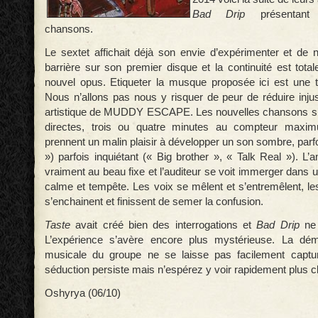
Bad Drip
présentant 
chansons.
Le sextet affichait déjà son envie d’expérimenter et de 
barrière sur son premier disque et la continuité est tota
nouvel opus. Etiqueter la musque proposée ici est une tâc
Nous n’allons pas nous y risquer de peur de réduire inju
artistique de MUDDY ESCAPE. Les nouvelles chansons s’a
directes, trois ou quatre minutes au compteur maxim
prennent un malin plaisir à développer un son sombre, parf
») parfois inquiétant (« Big brother », « Talk Real »). L
vraiment au beau fixe et l’auditeur se voit immerger dans
calme et tempête. Les voix se mêlent et s’entremêlent, le
s’enchainent et finissent de semer la confusion.
Taste
avait créé bien des interrogations et
Bad Drip
ne 
L’expérience s’avère encore plus mystérieuse. La dém
musicale du groupe ne se laisse pas facilement captu
séduction persiste mais n’espérez y voir rapidement plus cl
Oshyrya (06/10)