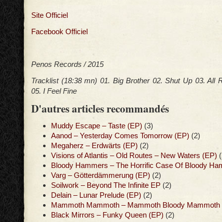
Site Officiel
Facebook Officiel
Penos Records / 2015
Tracklist (18:38 mn) 01. Big Brother 02. Shut Up 03. All 
05. I Feel Fine
D'autres articles recommandés
Muddy Escape – Taste (EP)
(3)
Aanod – Yesterday Comes Tomorrow (EP)
(2)
Megaherz – Erdwärts (EP)
(2)
Visions of Atlantis – Old Routes – New Waters (EP)
(
Bloody Hammers – The Horrific Case Of Bloody H
Varg – Götterdämmerung (EP)
(2)
Soilwork – Beyond The Infinite EP
(2)
Delain – Lunar Prelude (EP)
(2)
Mammoth Mammoth – Mammoth Bloody Mammoth 
Black Mirrors – Funky Queen (EP)
(2)