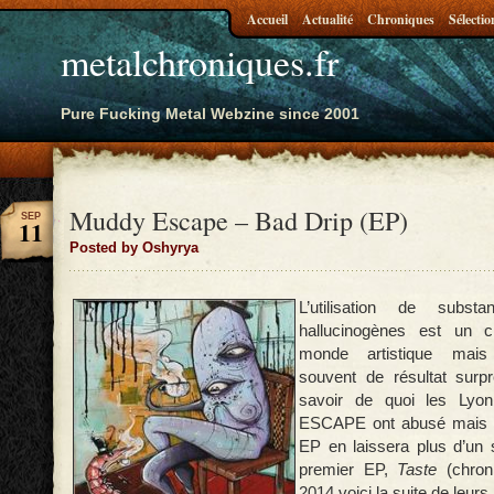
Accueil
Actualité
Chroniques
Sélectio
metalchroniques.fr
Pure Fucking Metal Webzine since 2001
Muddy Escape – Bad Drip (EP)
SEP
11
Posted by Oshyrya
L’utilisation de substa
hallucinogènes est un c
monde artistique mai
souvent de résultat surpre
savoir de quoi les Ly
ESCAPE ont abusé mais l
EP en laissera plus d’un 
premier EP,
Taste
(chron
2014 voici la suite de leur