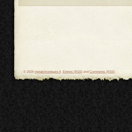
© 2026
metalchroniques.fr
.
Entries (RSS)
and
Comments (RSS)