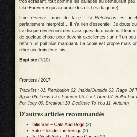
trop écrasant, tout comme les ballades au demeurant peu 
Like Forever » qui accumule les clichés du genre).
Une réserve, mais de taille : si
Retribution
est intel
parfaitement interprété… il n’a rien d’essentiel. Je doute 
ce disque deviennent des classiques du chanteur. Il leur
de quelque chose pour devenir excellentes : un riff un peu 
refrain un poil plus marquant. La copie est propre mais on
relire une troisième fois…
Baptiste
(7/10)
Frontiers / 2017
Tracklist : 01. Retribution 02. Inside/Outside 03. Rage Of
Again 05. Feels Like Forever 06. Last Time
07. Bullet Fo
For Joey 09. Breakout 10. Dedicate To You 11. Autumn
D'autres articles recommandés
Talisman – Cats And Dogs
(2)
Soto – Inside The Vertigo
(2)
Jeff Scott Soto – Damage Control
(2)