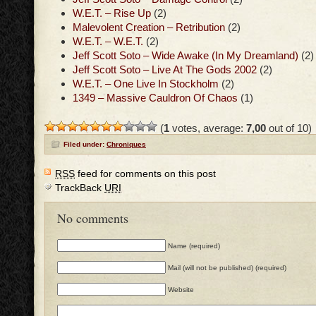
W.E.T. – Rise Up
(2)
Malevolent Creation – Retribution
(2)
W.E.T. – W.E.T.
(2)
Jeff Scott Soto – Wide Awake (In My Dreamland)
(2)
Jeff Scott Soto – Live At The Gods 2002
(2)
W.E.T. – One Live In Stockholm
(2)
1349 – Massive Cauldron Of Chaos
(1)
(
1
votes, average:
7,00
out of 10)
Filed under:
Chroniques
RSS
feed for comments on this post
TrackBack
URI
No comments
Name (required)
Mail (will not be published) (required)
Website