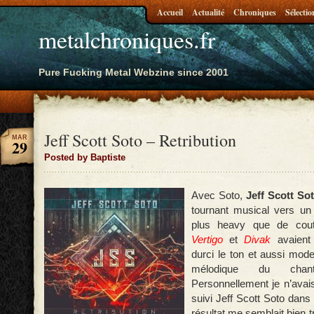
Accueil
Actualité
Chroniques
Sélectio
metalchroniques.fr
Pure Fucking Metal Webzine since 2001
Jeff Scott Soto – Retribution
MAR
29
Posted by Baptiste
Avec Soto,
Jeff Scott So
tournant musical vers un
plus heavy que de co
Vertigo
et
Divak
avaient 
durci le ton et aussi mode
mélodique du chant
Personnellement je n’ava
suivi Jeff Scott Soto dans 
résultat me semblait bien t