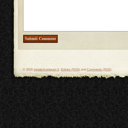
© 2026
metalchroniques.fr
.
Entries (RSS)
and
Comments (RSS)