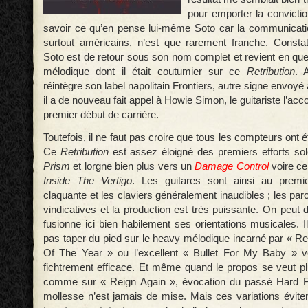
pour emporter la conviction.
savoir ce qu’en pense lui-même Soto car la communicati
surtout américains, n’est que rarement franche. Consta
Soto est de retour sous son nom complet et revient en que
mélodique dont il était coutumier sur ce
Retribution
. 
réintègre son label napolitain Frontiers, autre signe envoyé
il a de nouveau fait appel à Howie Simon, le guitariste l’a
premier début de carrière.
Toutefois, il ne faut pas croire que tous les compteurs ont é
Ce
Retribution
est assez éloigné des premiers efforts s
Prism
et lorgne bien plus vers un
Damage Control
voire c
Inside The Vertigo
. Les guitares sont ainsi au premi
claquante et les claviers généralement inaudibles ; les paro
vindicatives et la production est très puissante. On peut
fusionne ici bien habilement ses orientations musicales. Il 
pas taper du pied sur le heavy mélodique incarné par « Re
Of The Year » ou l’excellent « Bullet For My Baby » v
fichtrement efficace. Et même quand le propos se veut pl
comme sur « Reign Again », évocation du passé Hard F
mollesse n’est jamais de mise. Mais ces variations éviten