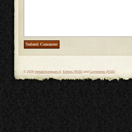
© 2026
metalchroniques.fr
.
Entries (RSS)
and
Comments (RSS)