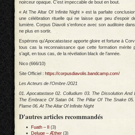
noirceur opaque. C’est impeccable de bout en bout.
« At The Altar Of Infinite Night » est la parfaite conclusi
une célébration rituelle qui ne laisse que peu d’espoir d
lumière. Corpus Diavoli s’enfonce avec son auditoire dans
ne plus en sortir.
Espérons qu’
Apocatastase
apporte gloire et fortune à Cor
tous cas la reconnaissance que cette formation mérite p
s’agit, en tous cas, de la révélation black de l’année.
Nico (666/10)
Site Officiel :
https://corpusdiavolis.bandcamp.com/
Les Acteurs de l’Ombre /2021
01. Apocatastase 02. Colludium 03. The Dissolution And 
The Embrace Of Satan 04. The Pillar Of The Snake 05.
Flame 06. At The Altar Of Infinite Night
D'autres articles recommandés
Fuath – II
(3)
Deluge – Æther
(3)