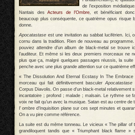
de l’exposition médiatique
Nantais des
Acteurs de l’Ombre
, et bénéficiant don
beaucoup plus conséquente, ce quatrième opus risque b
donne.
Apocatastase
est une invitation au sabbat luciférien. Ici, 
cornu dans la tradition. Rien de nouveau au programme.
pouviez attendre d’un album de black-metal se trouve ici,
l’auditeur. Et même si les deux premiers morceaux ne n
plus que ça, malgré quelques passages réussis, la suite 
penche avec une plus grande attention sur ce quatrième eff
« The Dissolution And Eternal Ecstasy In The Embrace 
morceau qui fait définitivement basculer
Apocatastase
d
Corpus Diavolis. On passe d’un black-metal relativement s
incantatoire ; profond ; malade ; malsain. Le rythme se fai
voix ne fait qu’un avec la musique. Satan est au centre de 
l’ ombre d’Inquisition plane sur ces sept minutes et quar
On a vu pire comme référence.
La suite est du même tonneau. Le vicieux « The pillar of 
grandiloquent tandis que « Triumphant black flame »