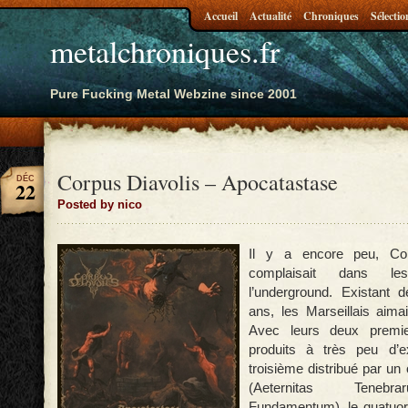
Accueil
Actualité
Chroniques
Sélectio
metalchroniques.fr
Pure Fucking Metal Webzine since 2001
Corpus Diavolis – Apocatastase
DÉC
22
Posted by nico
Il y a encore peu, Co
complaisait dans l
l’underground. Existant 
ans, les Marseillais aima
Avec leurs deux premi
produits à très peu d’e
troisième distribué par un 
(Aeternitas Teneb
Fundamentum), le quatuor 