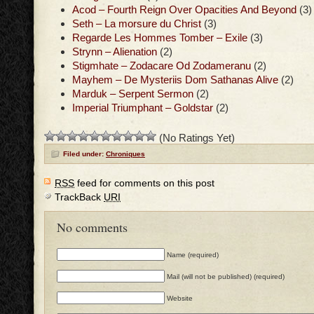
Acod – Fourth Reign Over Opacities And Beyond
(3)
Seth – La morsure du Christ
(3)
Regarde Les Hommes Tomber – Exile
(3)
Strynn – Alienation
(2)
Stigmhate – Zodacare Od Zodameranu
(2)
Mayhem – De Mysteriis Dom Sathanas Alive
(2)
Marduk – Serpent Sermon
(2)
Imperial Triumphant – Goldstar
(2)
(No Ratings Yet)
Filed under:
Chroniques
RSS
feed for comments on this post
TrackBack
URI
No comments
Name (required)
Mail (will not be published) (required)
Website