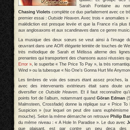
Sarah Fontaine au no
Chasing Violets
complète ce duo parfaitement avec ce t
premier essai :
Outside Heaven
. Avec trois « anomalies » 
malédiction est presque levée et que la France n'a plus
aux anglosaxons et aux scandinaves dans ce genre musica
La musique des deux sœurs se veut ainsi à l'image d
œuvrant dans une AOR élégante teintée de touches de We
très mélodique de Sarah et Mélissa alterne des lignes
prenantes qui transportent des chansons aussi réussies q
Error »
, le superbe « The Price To Pay », la très romanti
Wind » ou la tubesque « No One's Gonna Hurt Me Anymor
Les timbres de voix des sœurs étant assez proches, la
avec des intervenants extérieurs était sans doute u
diversifier ce
Outside Heaven
. Et il faut reconnaître qu'
points fort de l'album, notammant quand
Göran Edman
(S
Malmsteen, Crossfade) donne la réplique sur « Price To
Suspicion » (sur lequel on peut dire sans euphémisme q
mouche). Selon la même démarche on retrouve
Philip Ba
du même niveau : « A Hole In Paradise ». Le duo avec
J
que plaisant, est par contre un peu deça des 