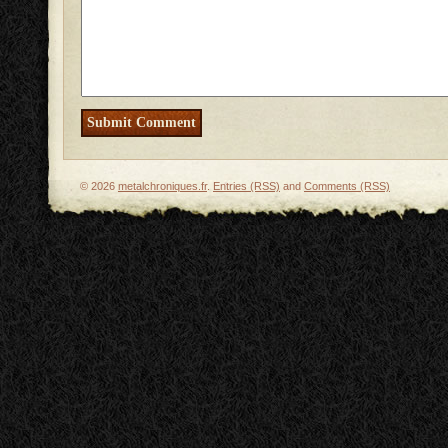
© 2026
metalchroniques.fr
.
Entries (RSS)
and
Comments (RSS)