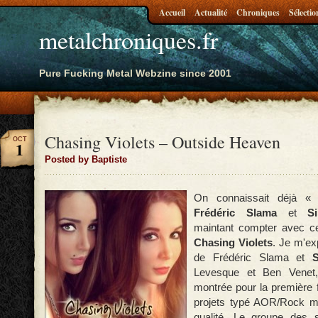
Accueil
Actualité
Chroniques
Sélectio
metalchroniques.fr
Pure Fucking Metal Webzine since 2001
Chasing Violets – Outside Heaven
OCT
1
Posted by Baptiste
On connaissait déjà «
Frédéric Slama
et
Si
maintant compter avec ce
Chasing Violets
. Je m'ex
de Frédéric Slama et
Levesque et Ben Venet,
montrée pour la première 
projets typé AOR/Rock m
qualité. Le groupe des 