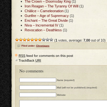
The Crown – Doomsday King
(1)
Iron Reagan – The Tyranny Of Will
(1)
Châlice – Cameleonation
(1)
Gunfire – Age of Supremacy
(1)
Enchant – The Great Divide
(1)
Niva – Incremental IV
(1)
Revocation – Deathless
(1)
(
1
votes, average:
7,00
out of 10)
Filed under:
Chroniques
RSS
feed for comments on this post
TrackBack
URI
No comments
Name (required)
Mail (will not be published) (required)
Website