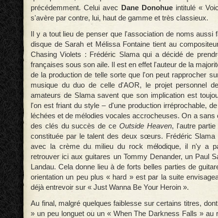
précédemment. Celui avec
Dane Donohue
intitulé « Vo
s'avère par contre, lui, haut de gamme et très classieux.
Il y a tout lieu de penser que l'association de noms auss
disque de Sarah et Mélissa Fontaine tient au compositeu
Chasing Violets : Frédéric Slama qui a décidé de prend
françaises sous son aile. Il est en effet l'auteur de la majo
de la production de telle sorte que l'on peut rapprocher sur
musique du duo de celle d'AOR, le projet personnel d
amateurs de Slama savent que son implication est toujo
l'on est friant du style – d'une production irréprochable, d
léchées et de mélodies vocales accrocheuses. On a sans do
des clés du succès de ce
Outside Heaven
, l'autre part
constituée par le talent des deux sœurs. Frédéric Slama t
avec la crème du milieu du rock mélodique, il n'y a p
retrouver ici aux guitares un Tommy Denander, un Paul 
Landau. Cela donne lieu à de forts belles parties de guitar
orientation un peu plus « hard » est par la suite envisage
déjà entrevoir sur « Just Wanna Be Your Heroin ».
Au final, malgré quelques faiblesse sur certains titres, don
» un peu longuet ou un « When The Darkness Falls » au ref