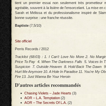
tient un premier essai non seulement très prometteur
agréable, souvent à la lisière de l'ensorcelant. La mise en 
Sarah et Mélissa et du professionalisme inspiré de Sla
bonne surprise : une franche réussite.
Baptiste
(7,5/10)
Site officiel
Perris Records / 2012
Tracklist (68:03) : 1. I Can't Love No More 2. No Margi
Price To Pay 4. When The Darkness Falls 5. Voices In 
Suspicion 7. Outside Heaven 8. Hold Back The Dawn 9
Hurt Me Anymore 10. A Hole In Paradise 11. You're My O
Fire 13. Just Wanna Be Your Heroin
D'autres articles recommandés
Chasing Violets – Jade Hearts
(3)
AOR – L.A. Temptation
(2)
AOR – The Secrets Of L.A.
(2)