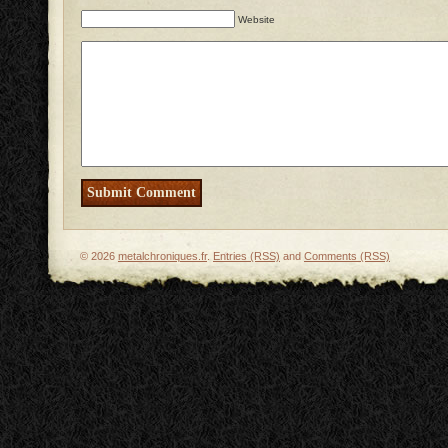
Website
© 2026
metalchroniques.fr
.
Entries (RSS)
and
Comments (RSS)