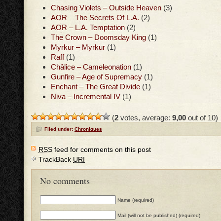
Chasing Violets – Outside Heaven
(3)
AOR – The Secrets Of L.A.
(2)
AOR – L.A. Temptation
(2)
The Crown – Doomsday King
(1)
Myrkur – Myrkur
(1)
Raff
(1)
Châlice – Cameleonation
(1)
Gunfire – Age of Supremacy
(1)
Enchant – The Great Divide
(1)
Niva – Incremental IV
(1)
(
2
votes, average:
9,00
out of 10)
Filed under:
Chroniques
RSS
feed for comments on this post
TrackBack
URI
No comments
Name (required)
Mail (will not be published) (required)