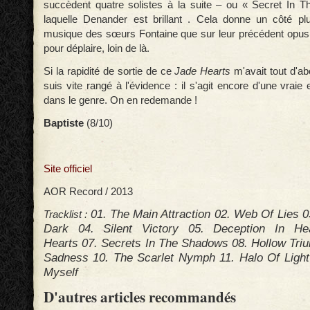
succèdent quatre solistes à la suite – ou « Secret In 
laquelle Denander est brillant . Cela donne un côté pl
musique des sœurs Fontaine que sur leur précédent opus
pour déplaire, loin de là.
Si la rapidité de sortie de ce
Jade Hearts
m'avait tout d'ab
suis vite rangé à l'évidence : il s'agit encore d'une vraie 
dans le genre. On en redemande !
Baptiste
(8/10)
Site officiel
AOR Record / 2013
01. The Main Attraction
02.
Web Of Lies
0
Tracklist :
Dark
04.
Silent Victory
05.
Deception In H
Hearts
07.
Secrets In The Shadows
08.
Hollow Tr
Sadness
10.
The Scarlet Nymph
11.
Halo Of Ligh
Myself
D'autres articles recommandés