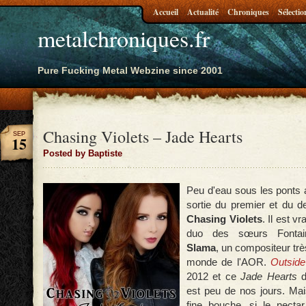
Accueil
Actualité
Chroniques
Sélectio
metalchroniques.fr
Pure Fucking Metal Webzine since 2001
Chasing Violets – Jade Hearts
SEP
15
Posted by Baptiste
Peu d'eau sous les ponts a
sortie du premier et du 
Chasing Violets
. Il est v
duo des sœurs Fonta
Slama
, un compositeur trè
monde de l'AOR.
Outsid
2012 et ce
Jade Hearts
d
est peu de nos jours. Mais
fine bouche, si le necta