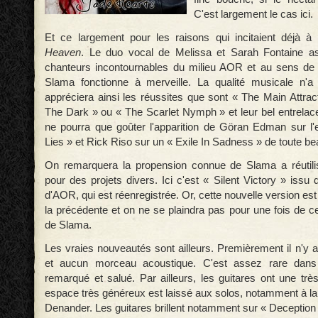
C'est largement le cas ici.
Et ce largement pour les raisons qui incitaient déjà à
Heaven
. Le duo vocal de Melissa et Sarah Fontaine a
chanteurs incontournables du milieu AOR et au sens de 
Slama fonctionne à merveille. La qualité musicale n'
appréciera ainsi les réussites que sont « The Main Attrac
The Dark » ou « The Scarlet Nymph » et leur bel entrelac
ne pourra que goûter l'apparition de Göran Edman sur l
Lies » et Rick Riso sur un « Exile In Sadness » de toute b
On remarquera la propension connue de Slama a réutil
pour des projets divers. Ici c'est « Silent Victory » issu
d'AOR, qui est réenregistrée. Or, cette nouvelle version est
la précédente et on ne se plaindra pas pour une fois de cet
de Slama.
Les vraies nouveautés sont ailleurs. Premièrement il n'y a
et aucun morceau acoustique. C'est assez rare dans
remarqué et salué. Par ailleurs, les guitares ont une trè
espace très généreux est laissé aux solos, notamment à l
Denander. Les guitares brillent notamment sur « Deception