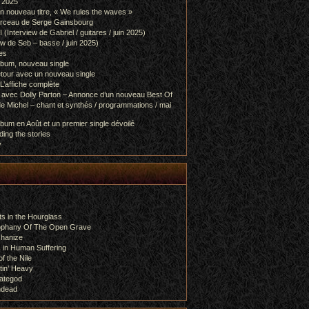
l 2025
 nouveau titre, « We rules the waves »
orceau de Serge Gainsbourg
nterview de Gabriel / guitares / juin 2025)
 de Seb – basse / juin 2025)
es
lbum, nouveau single
etour avec un nouveau single
L’affiche complète
 avec Dolly Parton – Annonce d’un nouveau Best Of
e Michel – chant et synthés / programmations / mai
bum en Août et un premier single dévoilé
ing the stories
y
s in the Hourglass
rophany Of The Open Grave
chanize
 in Human Suffering
f the Nile
tin’ Heavy
ategod
ndead