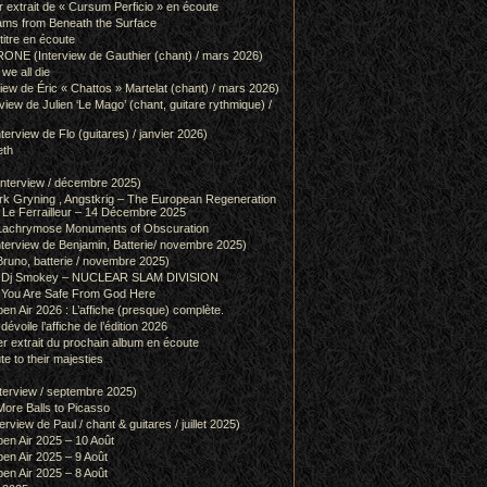
r extrait de « Cursum Perficio » en écoute
ams from Beneath the Surface
itre en écoute
 (Interview de Gauthier (chant) / mars 2026)
we all die
w de Éric « Chattos » Martelat (chant) / mars 2026)
w de Julien ‘Le Mago’ (chant, guitare rythmique) /
view de Flo (guitares) / janvier 2026)
eth
terview / décembre 2025)
 Gryning , Angstkrig – The European Regeneration
Le Ferrailleur – 14 Décembre 2025
achrymose Monuments of Obscuration
rview de Benjamin, Batterie/ novembre 2025)
runo, batterie / novembre 2025)
g & Dj Smokey – NUCLEAR SLAM DIVISION
– You Are Safe From God Here
en Air 2026 : L’affiche (presque) complète.
 dévoile l’affiche de l’édition 2026
r extrait du prochain album en écoute
e to their majesties
rview / septembre 2025)
ore Balls to Picasso
iew de Paul / chant & guitares / juillet 2025)
pen Air 2025 – 10 Août
pen Air 2025 – 9 Août
pen Air 2025 – 8 Août