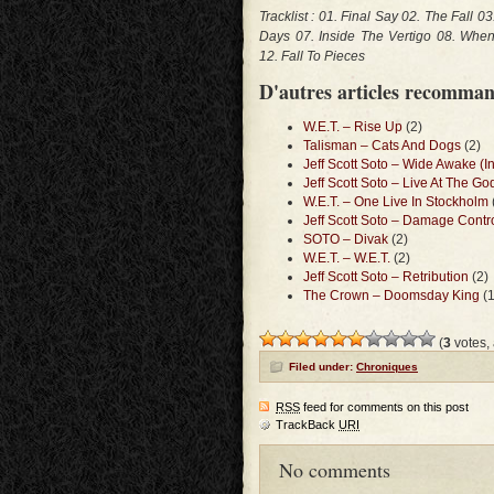
Tracklist : 01. Final Say 02. The Fall 0
Days 07. Inside The Vertigo 08. When
12. Fall To Pieces
D'autres articles recomma
W.E.T. – Rise Up
(2)
Talisman – Cats And Dogs
(2)
Jeff Scott Soto – Wide Awake (
Jeff Scott Soto – Live At The G
W.E.T. – One Live In Stockholm
Jeff Scott Soto – Damage Contr
SOTO – Divak
(2)
W.E.T. – W.E.T.
(2)
Jeff Scott Soto – Retribution
(2)
The Crown – Doomsday King
(1
(
3
votes,
Filed under:
Chroniques
RSS
feed for comments on this post
TrackBack
URI
No comments