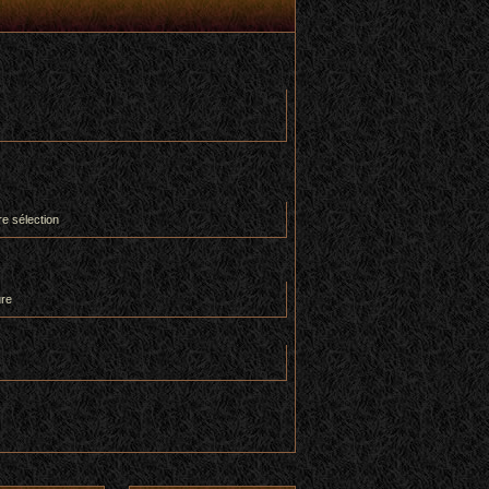
re sélection
ure