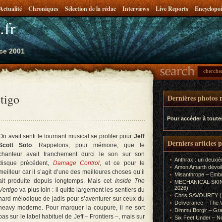
Actualité
Chroniques
Sélection de la rédac
Interviews
Live Reports
Encyclopoi
.fr
ce 2001
tigo
Dernières photos m
Pour accéder à toute
On avait senti le tournant musical se profiler pour
Jeff
Derniers articles 
Scott Soto
. Rappelons, pour mémoire, que le
chanteur avait franchement durci le son sur son
Anthrax : un deuxiè
disque précédent,
Damage Control
, et ce pour le
Amon Amarth dévoil
meilleur car il s’agit d’une des meilleures choses qu’il
Misanthrope – Emb
ait produite depuis longtemps. Mais cet
Inside The
MECHANICAL SKIN (In
2026)
Vertigo
va plus loin : il quitte largement les sentiers du
Chris SAVOUREY (In
hard mélodique de jadis pour s’aventurer sur ceux du
Deliverance – The 
heavy moderne. Pour marquer la coupure, il ne sort
Dimmu Borgir – Gra
pas sur le label habituel de Jeff – Frontiers –, mais sur
Six Feet Under – Ne