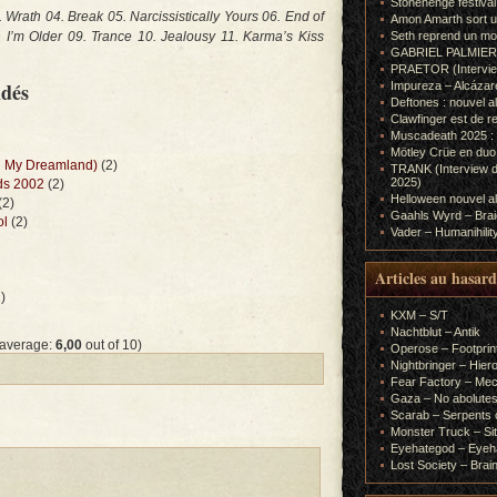
Stonehenge festiva
3. Wrath 04. Break 05. Narcissistically Yours 06. End of
Amon Amarth sort un
 I’m Older 09. Trance 10. Jealousy 11. Karma’s Kiss
Seth reprend un m
GABRIEL PALMIERI (I
PRAETOR (Interview
ndés
Impureza – Alcázar
Deftones : nouvel a
Clawfinger est de r
Muscadeath 2025 : 
Mötley Crüe en duo
In My Dreamland)
(2)
TRANK (Interview d
2025)
ods 2002
(2)
Helloween nouvel al
(2)
Gaahls Wyrd – Braid
ol
(2)
Vader – Humanihilit
Articles au hasard
)
KXM – S/T
Nachtblut – Antik
 average:
6,00
out of 10)
Operose – Footprint
Nightbringer – Hie
Fear Factory – Me
Gaza – No abolutes
Scarab – Serpents o
Monster Truck – Sit
Eyehategod – Eyeh
Lost Society – Brai