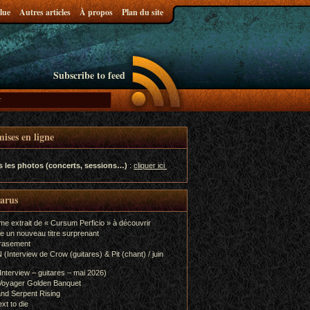
lue
Autres articles
À propos
Plan du site
Subscribe to feed
ises en ligne
s les photos (concerts, sessions…)
:
cliquer ici
parus
me extrait de « Cursum Perficio » à découvrir
e un nouveau titre surprenant
rasement
terview de Crow (guitares) & Pit (chant) / juin
terview – guitares – mai 2026)
Voyager Golden Banquet
nd Serpent Rising
xt to die