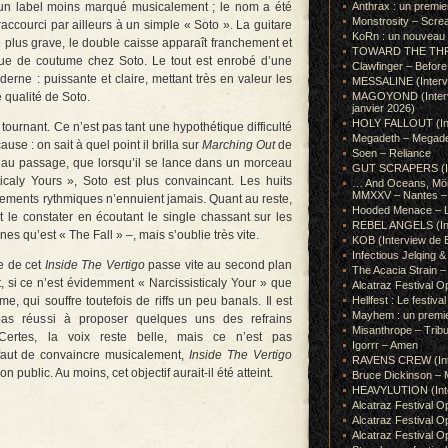
un label moins marqué musicalement ; le nom a été
Anthrax : un premie
Monstrosity – Scre
raccourci par ailleurs à un simple « Soto ». La guitare
KoRn : un nouveau t
e plus grave, le double caisse apparaît franchement et
TOWARD THE THRONE
que de coutume chez Soto. Le tout est enrobé d’une
Clawfinger – Before 
derne : puissante et claire, mettant très en valeur les
MESSALINE (Intervie
 qualité de Soto.
MAGOYOND (Intervie
janvier 2026)
HOLY FALLOUT (Inter
 tournant. Ce n’est pas tant une hypothétique difficulté
Megadeth – Megad
se : on sait à quel point il brilla sur
Marching Out
de
Soen – Reliance
u passage, que lorsqu’il se lance dans un morceau
GUT SCRAPERS (In
caly Yours », Soto est plus convaincant. Les huits
… And Oceans, Mörk
MMXXV – Nantes – 
ments rythmiques n’ennuient jamais. Quant au reste,
Hooded Menace – L
t le constater en écoutant le single chassant sur les
REBEL ANGELS (Inte
s qu’est « The Fall » –, mais s’oublie très vite.
KOB (Interview de B
Infectious Jelqin
ue de cet
Inside The Vertigo
passe vite au second plan
The Acacia Strain 
, si ce n’est évidemment « Narcissisticaly Your » que
Alcatraz Festival Op
yme, qui souffre toutefois de riffs un peu banals. Il est
Hellfest : Le festival
Mayhem : un premie
it pas réussi à proposer quelques uns des refrains
Misanthrope – Tribut
Certes, la voix reste belle, mais ce n’est pas
Igorrr – Amen
faut de convaincre musicalement,
Inside The Vertigo
RAVENS CREW (Inte
 public. Au moins, cet objectif aurait-il été atteint.
Bruce Dickinson – M
HEAVYLUTION (Interv
Alcatraz Festival O
Alcatraz Festival O
Alcatraz Festival O