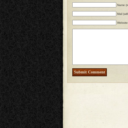
Name (r
Mail (wi
Website