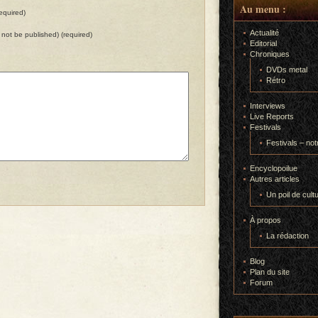
Au menu :
equired)
Actualité
ll not be published) (required)
Editorial
Chroniques
DVDs metal
Rétro
Interviews
Live Reports
Festivals
Festivals – not
Encyclopoilue
Autres articles
Un poil de cult
À propos
La rédaction
Blog
Plan du site
Forum