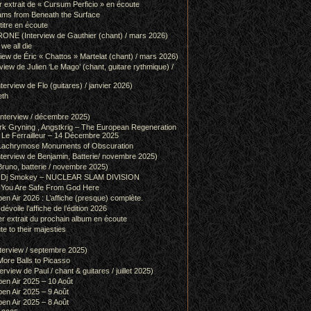
r extrait de « Cursum Perficio » en écoute
ams from Beneath the Surface
itre en écoute
 (Interview de Gauthier (chant) / mars 2026)
we all die
w de Éric « Chattos » Martelat (chant) / mars 2026)
w de Julien ‘Le Mago’ (chant, guitare rythmique) /
view de Flo (guitares) / janvier 2026)
eth
terview / décembre 2025)
 Gryning , Angstkrig – The European Regeneration
Le Ferrailleur – 14 Décembre 2025
achrymose Monuments of Obscuration
rview de Benjamin, Batterie/ novembre 2025)
runo, batterie / novembre 2025)
g & Dj Smokey – NUCLEAR SLAM DIVISION
– You Are Safe From God Here
en Air 2026 : L’affiche (presque) complète.
 dévoile l’affiche de l’édition 2026
r extrait du prochain album en écoute
e to their majesties
rview / septembre 2025)
ore Balls to Picasso
iew de Paul / chant & guitares / juillet 2025)
pen Air 2025 – 10 Août
pen Air 2025 – 9 Août
pen Air 2025 – 8 Août