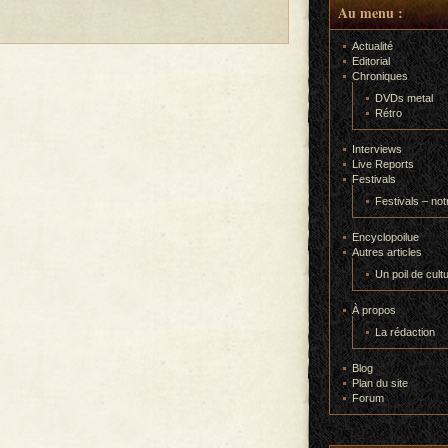
Au menu :
Actualité
Editorial
Chroniques
DVDs metal
Rétro
Interviews
Live Reports
Festivals
Festivals – not
Encyclopoilue
Autres articles
Un poil de cult
À propos
La rédaction
Blog
Plan du site
Forum