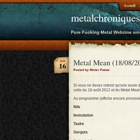
Accueil
metalchroniques
Pure Fucking Metal Webzine sin
Metal Mean (18/08/2
AVR
16
Posted by Mister Patate
Si vous ne devez retenir qu'une seule 
celle du 18 août 2012 et du Metal Mean
Au programme (affiche encore provisoi
Nile
Immolation
Taake
Gorguts