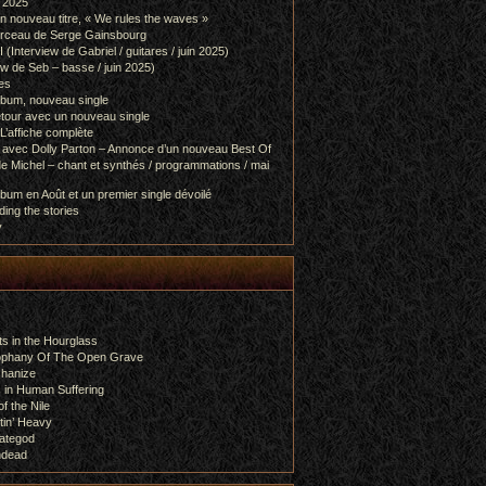
l 2025
 nouveau titre, « We rules the waves »
orceau de Serge Gainsbourg
nterview de Gabriel / guitares / juin 2025)
 de Seb – basse / juin 2025)
es
lbum, nouveau single
etour avec un nouveau single
L’affiche complète
 avec Dolly Parton – Annonce d’un nouveau Best Of
e Michel – chant et synthés / programmations / mai
bum en Août et un premier single dévoilé
ing the stories
y
s in the Hourglass
rophany Of The Open Grave
chanize
 in Human Suffering
f the Nile
tin’ Heavy
ategod
ndead