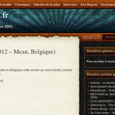
Actualité
Chroniques
Sélection de la rédac
Interviews
Live Reports
Encyclopoi
.fr
ce 2001
012 – Mean, Belgique)
Dernières photos m
Pour accéder à toute
date en Belgique cette année au mois d'août, cochez
Derniers articles 
.
re)
Anthrax : un deuxiè
Amon Amarth dévoil
Misanthrope – Emb
MECHANICAL SKIN (In
2026)
Chris SAVOUREY (In
Deliverance – The 
Dimmu Borgir – Gra
Six Feet Under – Ne