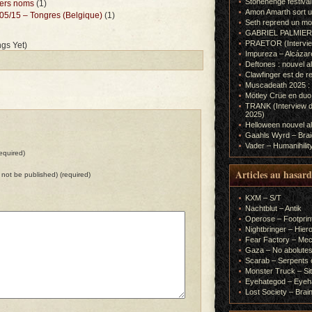
Stonehenge festiva
ers noms
(1)
Amon Amarth sort un
05/15 – Tongres (Belgique)
(1)
Seth reprend un m
GABRIEL PALMIERI (I
PRAETOR (Interview
gs Yet)
Impureza – Alcázar
Deftones : nouvel a
Clawfinger est de r
Muscadeath 2025 : 
Mötley Crüe en duo
TRANK (Interview d
2025)
Helloween nouvel al
Gaahls Wyrd – Braid
Vader – Humanihilit
equired)
Articles au hasard
ll not be published) (required)
KXM – S/T
Nachtblut – Antik
Operose – Footprint
Nightbringer – Hie
Fear Factory – Me
Gaza – No abolutes
Scarab – Serpents o
Monster Truck – Sit
Eyehategod – Eyeh
Lost Society – Brai