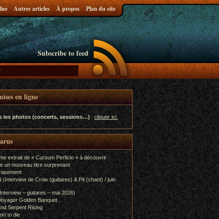
lue
Autres articles
À propos
Plan du site
Subscribe to feed
ises en ligne
s les photos (concerts, sessions…)
:
cliquer ici
parus
me extrait de « Cursum Perficio » à découvrir
e un nouveau titre surprenant
rasement
terview de Crow (guitares) & Pit (chant) / juin
terview – guitares – mai 2026)
Voyager Golden Banquet
nd Serpent Rising
xt to die