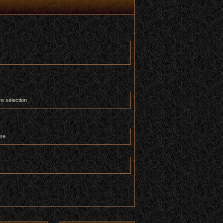
re sélection
ure