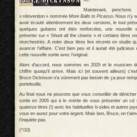
Maintenant, penchons
« réinvention » nommée
More Balls to Picasso
. Nous n’y 
avoir écouté attentivement les deux versions, le tout prése
quelques guitares ont étés renforcées, une nouvelle s
présente sur « Shoot all the clowns » et certains titres o
réorchestrés. A noter deux titres live récents en studio q
avancer l’affaire. C’est bien peu et il aurait été judicieu
cette nouvelle sortie avec l’original.
Alors d’accord, nous sommes en 2025 et le musicien doi
chiffre quoiqu’il arrive. Mais ici (et souvent ailleurs) c
Bruce Dickinson n’a sûrement pas besoin de ça pour rempl
portefeuille.
Au final nous ne pouvons que vous conseiller de dénicher 
sortie en 2005 qui à le mérite de vous présenter un cd
quatorze titres (!) avec les habituelles b-sides et autres j
vous en aurez pour votre argent. Mais bon, Bruce, on t’a
t’inquiète pas.
(*/10)