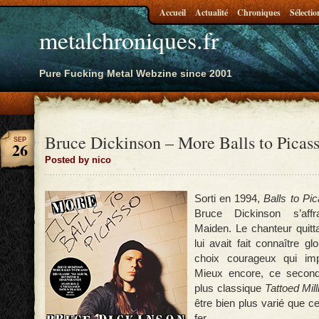
Accueil
Actualité
Chroniques
Sélectio
metalchroniques.fr
Pure Fucking Metal Webzine since 2001
Bruce Dickinson – More Balls to Picas
SEP
26
Posted by nico
Sorti en 1994,
Balls to Pi
Bruce Dickinson s’affra
Maiden. Le chanteur quitta
lui avait fait connaître g
choix courageux qui imp
Mieux encore, ce second
plus classique
Tattoed Mill
être bien plus varié que c
fer.