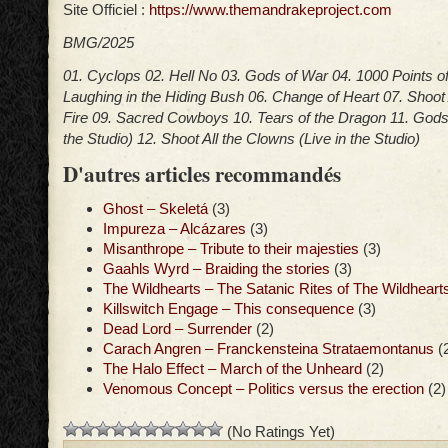
Site Officiel :
https://www.themandrakeproject.com
BMG/2025
01. Cyclops 02. Hell No 03. Gods of War 04. 1000 Points of
Laughing in the Hiding Bush 06. Change of Heart 07. Shoot 
Fire 09. Sacred Cowboys 10. Tears of the Dragon 11. Gods 
the Studio) 12. Shoot All the Clowns (Live in the Studio)
D'autres articles recommandés
Ghost – Skeletá
(3)
Impureza – Alcázares
(3)
Misanthrope – Tribute to their majesties
(3)
Gaahls Wyrd – Braiding the stories
(3)
The Wildhearts – The Satanic Rites of The Wildheart
Killswitch Engage – This consequence
(3)
Dead Lord – Surrender
(2)
Carach Angren – Franckensteina Strataemontanus
(
The Halo Effect – March of the Unheard
(2)
Venomous Concept – Politics versus the erection
(2)
(No Ratings Yet)