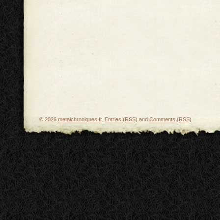
© 2026
metalchroniques.fr
.
Entries (RSS)
and
Comments (RSS)