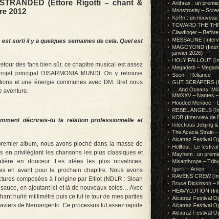
 STRANDED (Ettore Rigotti – chant &
Anthrax : un premie
re 2012
Monstrosity – Scre
KoRn : un nouveau t
TOWARD THE THRONE
Clawfinger – Before 
MESSALINE (Intervie
 est sorti il y a quelques semaines de cela. Quel est
MAGOYOND (Intervie
janvier 2026)
HOLY FALLOUT (Inter
tour des fans bien sûr, ce chapitre musical est assez
Megadeth – Megad
projet principal DISARMONIA MUNDI. On y retrouve
Soen – Reliance
ations et une énergie communes avec DM. Bref nous
GUT SCRAPERS (In
… And Oceans, Mörk
e aventure.
MMXXV – Nantes – 
Hooded Menace – L
REBEL ANGELS (Inte
KOB (Interview de B
ent décrirais-tu ta relation professionnelle et
Infectious Jelqin
The Acacia Strain 
Alcatraz Festival Op
premier album, nous avons pioché dans la masse de
Hellfest : Le festival
 en privilégiant les chansons les plus classiques et
Mayhem : un premie
ière en douceur. Les idées les plus novatrices,
Misanthrope – Tribut
Igorrr – Amen
es en avant pour le prochain chapitre. Nous avons
RAVENS CREW (Inte
tures composées à l’origine par Elliot (NDLR : Sloan
Bruce Dickinson – M
a sauce, en ajoutant ici et là de nouveaux solos… Avec
HEAVYLUTION (Interv
ant hurlé millimétré puis ce fut le tour de mes parties
Alcatraz Festival O
claviers de Neroargento. Ce processus fut assez rapide
Alcatraz Festival O
Alcatraz Festival O