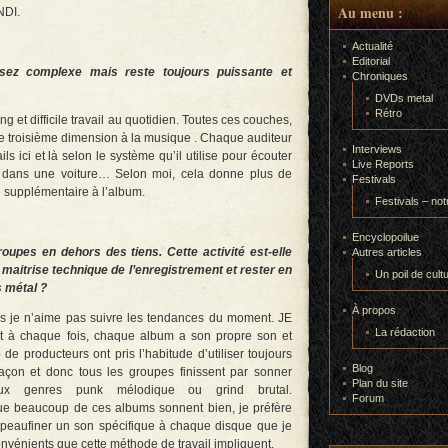
Au menu :
NDI.
Actualité
Editorial
ez complexe mais reste toujours puissante et
Chroniques
DVDs metal
Rétro
ong et difficile travail au quotidien. Toutes ces couches,
ne troisième dimension à la musique . Chaque auditeur
Interviews
s ici et là selon le système qu’il utilise pour écouter
Live Reports
e, dans une voiture… Selon moi, cela donne plus de
Festivals
é supplémentaire à l’album.
Festivals – not
Encyclopoilue
oupes en dehors des tiens. Cette activité est-elle
Autres articles
a maitrise technique de l’enregistrement et rester en
Un poil de cult
 métal ?
À propos
is je n’aime pas suivre les tendances du moment. JE
La rédaction
nt à chaque fois, chaque album a son propre son et
de producteurs ont pris l’habitude d’utiliser toujours
Blog
on et donc tous les groupes finissent par sonner
Plan du site
 aux genres punk mélodique ou grind brutal.
Forum
ue beaucoup de ces albums sonnent bien, je préfère
 peaufiner un son spécifique à chaque disque que je
onvénients que cette méthode de travail impliquent.