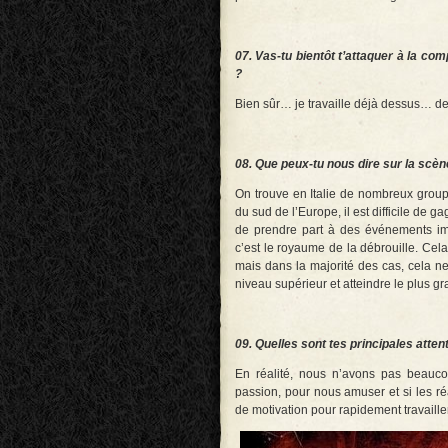
07. Vas-tu bientôt t’attaquer à la 
?
Bien sûr… je travaille déjà dessus… des
08. Que peux-tu nous dire sur la scèn
On trouve en Italie de nombreux grou
du sud de l’Europe, il est difficile de 
de prendre part à des événements imp
c’est le royaume de la débrouille. Cel
mais dans la majorité des cas, cela n
niveau supérieur et atteindre le plus g
09. Quelles sont tes principales att
En réalité, nous n’avons pas beauco
passion, pour nous amuser et si les ré
de motivation pour rapidement travaille