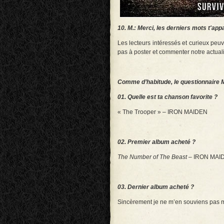
10. M.: Merci, les derniers mots t'ap
Les lecteurs intéressés et curieux peuv
pas à poster et commenter notre actuali
Comme d’habitude, le questionnaire M
01. Quelle est ta chanson favorite ?
« The Trooper » – IRON MAIDEN
02. Premier album acheté ?
The Number of The Beast
– IRON MAI
03. Dernier album acheté ?
Sincèrement je ne m’en souviens pas 