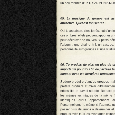
un peu torturés d’un DISARMONIA MU
05. La musique du groupe est ass
attractive. Quel est ton secret ?
Oui tu as raison, c’est le résultat d’un l
ces ombres, effets peuvent apporter u
peut découvrir de nouveaux petits détail
l’album : une chaine hifi, un casqu
personnalité aux groupes et une vitalit
06. Tu produis de plus en plus de gr
importante pour toi afin de parfaire t
contact avec les dernières tendances
J’adore produire d’autres groupes ma
préfère produire et mixer différemme
nécessite un travail adapté. Beaucoup 
les mêmes techniques de la même faç
identiques qu’ils appartiennent
Personnellement, même si j’admets q
passer plus de temps à déterminer et
produis avec tous les avantages et inc