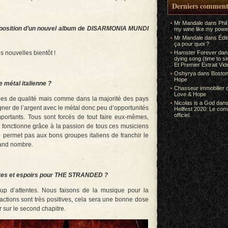
Derniers comment
Mr Mandale
dans
Phil
composition d’un nouvel album de DISARMONIA MUNDI
my wine like my power
Mr Mandale
dans
Édi
ça pour quoi ?
 nouvelles bientôt !
Hamster Forever
da
dying song (time to s
Et Premier Extrait Vid
Oshyrya
dans
Boston
Hope
e métal italienne ?
Chasseur immobilier
Love & Hope
pes de qualité mais comme dans la majorité des pays
Nicolas is a God
dan
gagner de l’argent avec le métal donc peu d’opportunités
Hellfest 2020: Le co
officiel.
ortants. Tous sont forcés de tout faire eux-mêmes,
a fonctionne grâce à la passion de tous ces musiciens
e permet pas aux bons groupes italiens de franchir le
rand nombre.
entes et espoirs pour THE STRANDED ?
up d’attentes. Nous faisons de la musique pour la
actions sont très positives, cela sera une bonne dose
r sur le second chapitre.