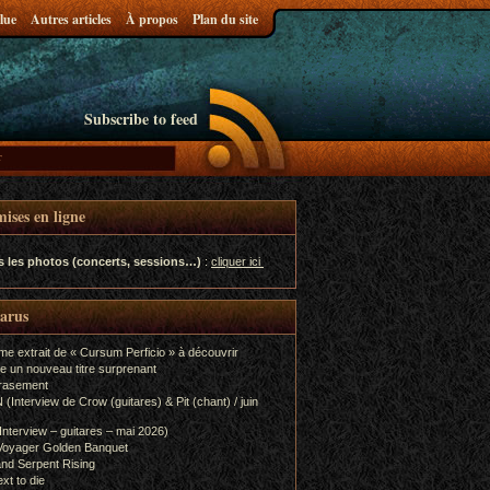
lue
Autres articles
À propos
Plan du site
Subscribe to feed
ises en ligne
s les photos (concerts, sessions…)
:
cliquer ici
parus
me extrait de « Cursum Perficio » à découvrir
e un nouveau titre surprenant
rasement
terview de Crow (guitares) & Pit (chant) / juin
terview – guitares – mai 2026)
Voyager Golden Banquet
nd Serpent Rising
xt to die