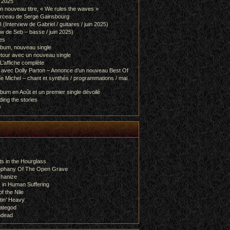
l 2025
 nouveau titre, « We rules the waves »
orceau de Serge Gainsbourg
nterview de Gabriel / guitares / juin 2025)
 de Seb – basse / juin 2025)
es
lbum, nouveau single
etour avec un nouveau single
L’affiche complète
 avec Dolly Parton – Annonce d’un nouveau Best Of
e Michel – chant et synthés / programmations / mai
bum en Août et un premier single dévoilé
ing the stories
y
s in the Hourglass
rophany Of The Open Grave
chanize
 in Human Suffering
f the Nile
tin’ Heavy
ategod
ndead