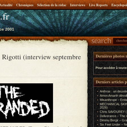
Actualité
Chroniques
Sélection de la rédac
Interviews
Live Reports
Encyclopoi
.fr
ce 2001
 Rigotti (interview septembre
Dernières photos m
Pour accéder à toute
Derniers articles 
Anthrax : un deuxiè
Amon Amarth dévoil
Misanthrope – Emb
MECHANICAL SKIN (In
2026)
Chris SAVOUREY (In
Deliverance – The 
Dimmu Borgir – Gra
Six Feet Under – Ne