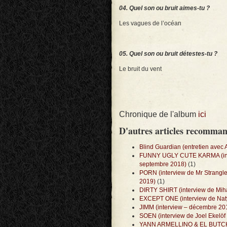
04. Quel son ou bruit aimes-tu ?
Les vagues de l’océan
05. Quel son ou bruit détestes-tu ?
Le bruit du vent
Chronique de l'album
ici
D'autres articles recomma
Blind Guardian (entretien avec 
FUNNY UGLY CUTE KARMA (inter
septembre 2018)
(1)
PORN (interview de Mr Strangler
2019)
(1)
DIRTY SHIRT (interview de Mihai
EXCEPT ONE (interview de Naty 
JIMM (interview – décembre 20
SOEN (interview de Joel Ekelöf
YANN ARMELLINO & EL BUTCHO 