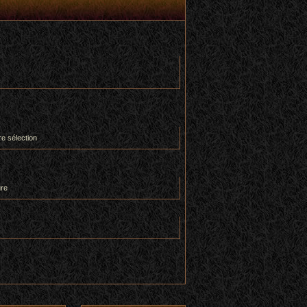
re sélection
ure