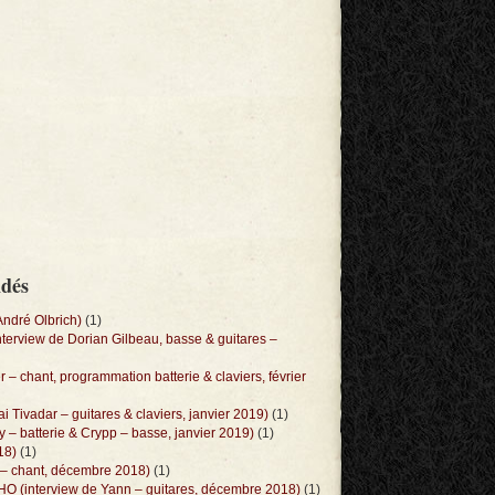
ndés
André Olbrich)
(1)
view de Dorian Gilbeau, basse & guitares –
 – chant, programmation batterie & claviers, février
 Tivadar – guitares & claviers, janvier 2019)
(1)
– batterie & Crypp – basse, janvier 2019)
(1)
18)
(1)
 – chant, décembre 2018)
(1)
(interview de Yann – guitares, décembre 2018)
(1)