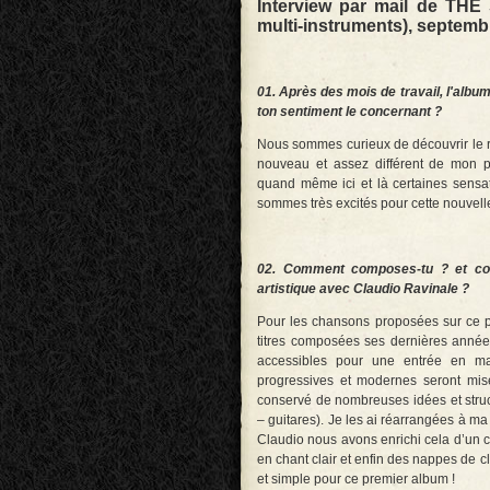
Interview par mail de THE
multi-instruments), septemb
01. Après des mois de travail, l'album
ton sentiment le concernant ?
Nous sommes curieux de découvrir le re
nouveau et assez différent de mon 
quand même ici et là certaines sens
sommes très excités pour cette nouvell
02. Comment composes-tu ? et comm
artistique avec Claudio Ravinale ?
Pour les chansons proposées sur ce 
titres composées ses dernières années
accessibles pour une entrée en mat
progressives et modernes seront mis
conservé de nombreuses idées et struc
– guitares). Je les ai réarrangées à m
Claudio nous avons enrichi cela d’un ch
en chant clair et enfin des nappes de 
et simple pour ce premier album !