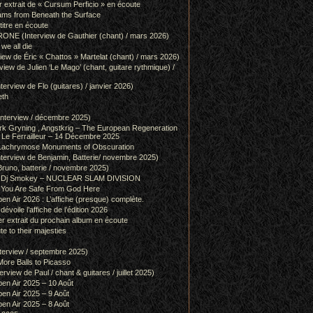
r extrait de « Cursum Perficio » en écoute
ams from Beneath the Surface
itre en écoute
 (Interview de Gauthier (chant) / mars 2026)
we all die
w de Éric « Chattos » Martelat (chant) / mars 2026)
w de Julien ‘Le Mago’ (chant, guitare rythmique) /
view de Flo (guitares) / janvier 2026)
eth
terview / décembre 2025)
 Gryning , Angstkrig – The European Regeneration
Le Ferrailleur – 14 Décembre 2025
achrymose Monuments of Obscuration
rview de Benjamin, Batterie/ novembre 2025)
runo, batterie / novembre 2025)
g & Dj Smokey – NUCLEAR SLAM DIVISION
– You Are Safe From God Here
en Air 2026 : L’affiche (presque) complète.
 dévoile l’affiche de l’édition 2026
r extrait du prochain album en écoute
e to their majesties
rview / septembre 2025)
ore Balls to Picasso
iew de Paul / chant & guitares / juillet 2025)
pen Air 2025 – 10 Août
pen Air 2025 – 9 Août
pen Air 2025 – 8 Août