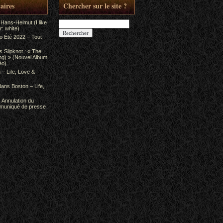
aires
Chercher sur le site ?
Rechercher :
 Hans-Helmut (I like
: white)
to Été 2022 – Tout
ns
Slipknot : « The
ing) » (Nouvel Album
éo)
 – Life, Love &
dans
Boston – Life,
s
Annulation du
mmuniqué de presse