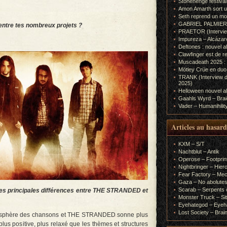
Stonehenge festiva
Amon Amarth sort un
Seth reprend un m
GABRIEL PALMIERI (I
entre tes nombreux projets ?
PRAETOR (Interview
Impureza – Alcázar
Deftones : nouvel a
Clawfinger est de r
Muscadeath 2025 : 
Mötley Crüe en duo
TRANK (Interview d
2025)
Helloween nouvel al
Gaahls Wyrd – Braid
Vader – Humanihilit
Articles au hasard
KXM – S/T
Nachtblut – Antik
Operose – Footprint
Nightbringer – Hie
Fear Factory – Me
Gaza – No abolutes
Scarab – Serpents o
t les principales différences entre THE STRANDED et
Monster Truck – Sit
Eyehategod – Eyeh
Lost Society – Brai
atmosphère des chansons et THE STRANDED sonne plus
us positive, plus relaxé que les thèmes et structures