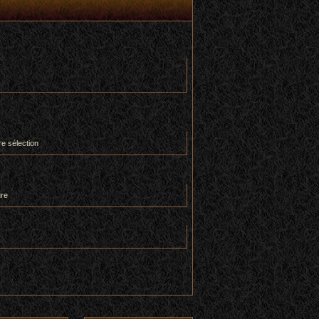
re sélection
ure