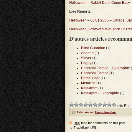
Helloween – Rabbit Don’t Come Easy
Live Reports
:
Helloween – 08/01/2006 – Garage, Sar
Helloween, Stratovarius et Trick Or Tre
D'autres articles recomma
Blind Guardian
(1)
Aborted
(1)
Slayer
(1)
Edguy
(1)
Cannibal Corpse – Biographie
(
Cannibal Corpse
(1)
Primal Fear
(1)
Metallica
(1)
Kataklysm
(1)
Kataklysm – Biographie
(1)
(No Ratin
Filed under:
Encyclopoilue
RSS
feed for comments on this post
TrackBack
URI