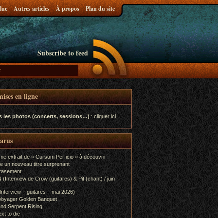
lue
Autres articles
À propos
Plan du site
Subscribe to feed
ises en ligne
s les photos (concerts, sessions…)
:
cliquer ici
parus
me extrait de « Cursum Perficio » à découvrir
e un nouveau titre surprenant
rasement
terview de Crow (guitares) & Pit (chant) / juin
terview – guitares – mai 2026)
Voyager Golden Banquet
nd Serpent Rising
xt to die