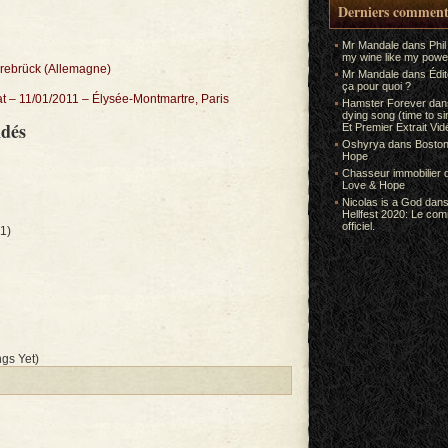
Derniers comment
Mr Mandale
dans
Phil
my wine like my power
rebrück (Allemagne)
Mr Mandale
dans
Édi
ça pour quoi ?
at – 11/01/2011 – Élysée-Montmartre, Paris
Hamster Forever
da
dying song (time to s
ndés
Et Premier Extrait Vid
Oshyrya
dans
Boston
Hope
Chasseur immobilier
Love & Hope
Nicolas is a God
dan
Hellfest 2020: Le co
officiel.
1)
gs Yet)