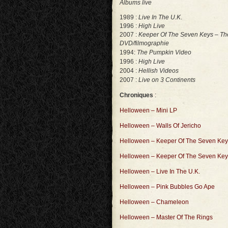
Albums live
1989 :
Live In The U.K
.
1996 :
High Live
2007 :
Keeper Of The S
even Keys – Th
DVD/filmographie
1994:
The Pumpkin Video
1996 :
High Live
2004 :
Hellish Videos
2007 :
Live on 3 Continents
Chroniques
:
Helloween – Mini LP
Helloween – Walls Of Jericho
Helloween – Keeper Of The Seven Keys
Helloween – Keeper Of The Seven Keys 
Helloween – Live In The U.K.
Helloween – Pink Bubbles Go Ape
Helloween – Chameleon
Helloween – Master Of The Rings