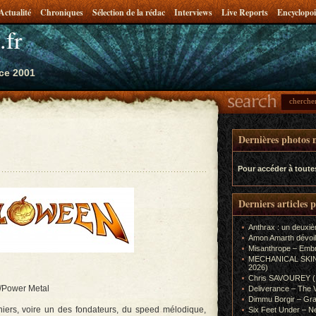
Actualité
Chroniques
Sélection de la rédac
Interviews
Live Reports
Encyclopoi
.fr
ce 2001
Dernières photos m
Pour accéder à toute
Derniers articles 
Anthrax : un deuxiè
Amon Amarth dévoil
Misanthrope – Emb
MECHANICAL SKIN (In
2026)
Chris SAVOUREY (In
/Power Metal
Deliverance – The 
Dimmu Borgir – Gra
ers, voire un des fondateurs, du speed mélodique,
Six Feet Under – Ne