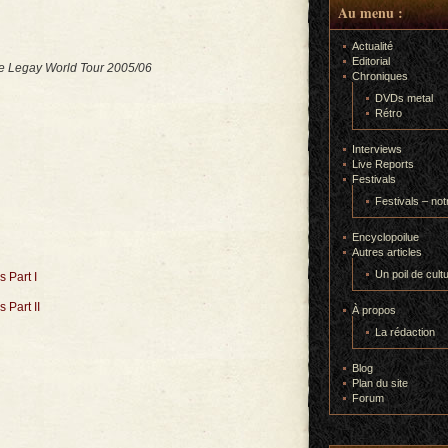
Au menu :
Actualité
Editorial
e Legay World Tour 2005/06
Chroniques
DVDs metal
Rétro
Interviews
Live Reports
Festivals
Festivals – not
Encyclopoilue
Autres articles
Un poil de cult
 Part I
Part II
À propos
La rédaction
Blog
Plan du site
Forum