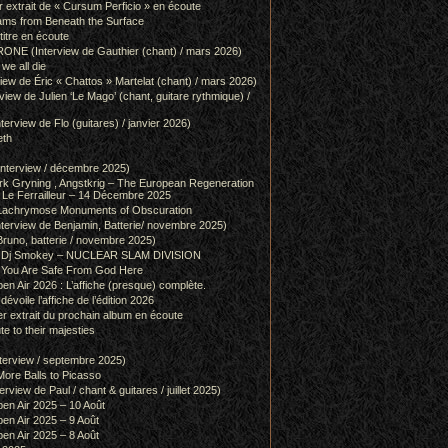
r extrait de « Cursum Perficio » en écoute
ams from Beneath the Surface
itre en écoute
 (Interview de Gauthier (chant) / mars 2026)
we all die
w de Éric « Chattos » Martelat (chant) / mars 2026)
w de Julien ‘Le Mago’ (chant, guitare rythmique) /
view de Flo (guitares) / janvier 2026)
eth
terview / décembre 2025)
 Gryning , Angstkrig – The European Regeneration
Le Ferrailleur – 14 Décembre 2025
achrymose Monuments of Obscuration
rview de Benjamin, Batterie/ novembre 2025)
runo, batterie / novembre 2025)
g & Dj Smokey – NUCLEAR SLAM DIVISION
– You Are Safe From God Here
en Air 2026 : L’affiche (presque) complète.
 dévoile l’affiche de l’édition 2026
r extrait du prochain album en écoute
e to their majesties
rview / septembre 2025)
ore Balls to Picasso
iew de Paul / chant & guitares / juillet 2025)
pen Air 2025 – 10 Août
pen Air 2025 – 9 Août
pen Air 2025 – 8 Août