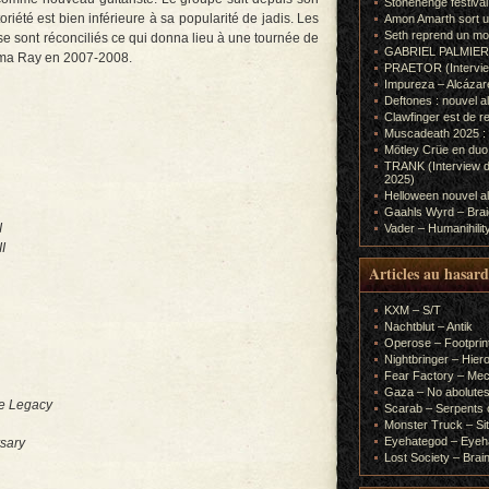
Stonehenge festiva
été est bien inférieure à sa popularité de jadis. Les
Amon Amarth sort un
Seth reprend un m
e sont réconciliés ce qui donna lieu à une tournée de
GABRIEL PALMIERI (I
mma Ray en 2007-2008.
PRAETOR (Interview
Impureza – Alcázar
Deftones : nouvel a
Clawfinger est de r
Muscadeath 2025 : 
Mötley Crüe en duo
TRANK (Interview d
2025)
Helloween nouvel al
Gaahls Wyrd – Braid
I
Vader – Humanihilit
I
Articles au hasard
KXM – S/T
Nachtblut – Antik
Operose – Footprint
Nightbringer – Hie
Fear Factory – Me
Gaza – No abolutes
e Legacy
Scarab – Serpents o
Monster Truck – Sit
Eyehategod – Eyeh
sary
Lost Society – Brai