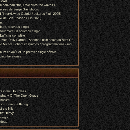
l 2025
 nouveau titre, « We rules the waves »
orceau de Serge Gainsbourg
nterview de Gabriel / guitares / juin 2025)
 de Seb – basse / juin 2025)
es
lbum, nouveau single
etour avec un nouveau single
L’affiche complète
 avec Dolly Parton – Annonce d’un nouveau Best Of
e Michel – chant et synthés / programmations / mai
bum en Août et un premier single dévoilé
ing the stories
y
s in the Hourglass
rophany Of The Open Grave
chanize
 in Human Suffering
f the Nile
tin’ Heavy
ategod
ndead