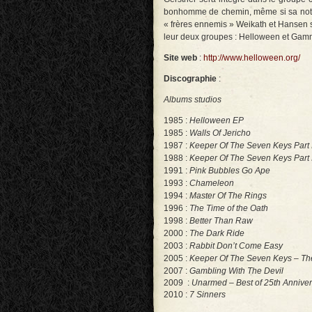
bonhomme de chemin, même si sa notori
« frères ennemis » Weikath et Hansen s
leur deux groupes : Helloween et Ga
Site web
:
http://www.helloween.org/
Discographie
:
Albums studios
1985 :
Helloween EP
1985 :
Walls Of Jericho
1987 :
Keeper Of The Seven Keys Part 
1988 :
Keeper Of The Seven Keys Part I
1991 :
Pink Bubbles Go Ape
1993 :
Chameleon
1994 :
Master Of The Rings
1996 :
The Time of the Oath
1998 :
Better Than Raw
2000 :
The Dark Ride
2003 :
Rabbit Don’t Come Easy
2005 :
Keeper Of The Seven Keys – Th
2007 :
Gambling With The Devil
2009 :
Unarmed – Best of 25th Anniver
2010 :
7 Sinners