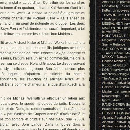
Anthrax : un premie
wer metal » aujourd’hui. Constitué sur les cendres
Monstrosity – Scre
a forme d’un quatuor, le leader Kai Hansen étant à la
KoRn : un nouveau t
mier album,
Walls Of Jericho
, la notoriété du groupe va
TOWARD THE THRONE
t comme chanteur de Michael Kiske – Kai Hansen se
Clawfinger – Before 
ire franchir un seuil de notoriété au groupe. Les deux
MESSALINE (Intervie
MAGOYOND (Intervie
eys Part I et II
obtiendront un succès important, à tel
janvier 2026)
e Helloween comme les « futurs Iron Maiden ».
HOLY FALLOUT (Inter
Megadeth – Megad
flit avec Michael Kiske et Michael Weikath entraînera
Soen – Reliance
ce d’autant plus que des conflits juridiques avec leur
GUT SCRAPERS (In
ment la parution de
Pink Bubbles Go Ape
. Aseptisé et
… And Oceans, Mörk
MMXXV – Nantes – 
cesseurs, l’album sera un échec commercial, malgré la
Hooded Menace – L
sen sur ce disque, Roland Grapow. Le disque suivant
REBEL ANGELS (Inte
e style fétiche du groupe. Son échec encore plus
KOB (Interview de B
 à laquelle s’ajoutera le suicide du batteur
Infectious Jelqin
The Acacia Strain 
ébouchera sur l’éviction de Michael Kiske et le
Alcatraz Festival Op
ndi Deris comme chanteur ainsi que d’Uli Kusch à la
Hellfest : Le festival
Mayhem : un premie
Misanthrope – Tribut
hip de Michael Weikath va effectuer un retour aux
Igorrr – Amen
nouant avec le speed mélodique de jadis. Depuis le
RAVENS CREW (Inte
ath et de Deris, le combo connaissant toutefois une
Bruce Dickinson – M
HEAVYLUTION (Interv
e » par Weikath de Grapow accusé d’avoir incité le
Alcatraz Festival O
ue trop sombre et brutale sur
The Dark Ride
(2000).
Alcatraz Festival O
terplan avec Jorn Lande. Dans la foulée Sascha
Alcatraz Festival O
comme nouveau guitariste. Le groupe suit depuis son