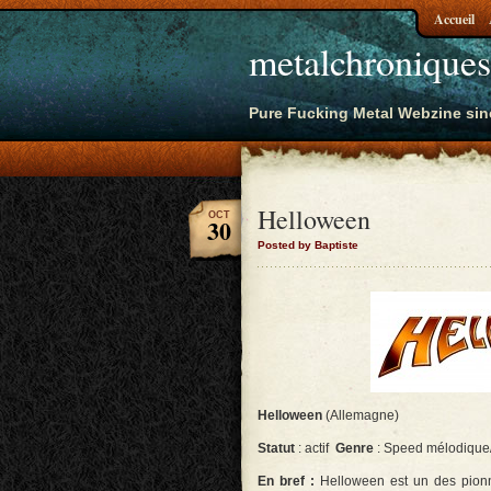
Accueil
metalchroniques
Pure Fucking Metal Webzine sin
Helloween
OCT
30
Posted by Baptiste
Helloween
(Allemagne)
Statut
: actif
Genre
: Speed mélodique
En bref :
Helloween est un des pionni