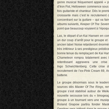
genre musical fréquement appelé « po
d’Iron Fist, Helloween commence sous l
fois guitariste et chanteur. Dès le pre
croissante mais c’est le recrutemen
concentrant sur la guitare – qui va fa
albums suivants,
Keeper Of The Seven K
point que beaucoup voyaient à l’époqu
Las, le départ d’un Kai Hansen en con
un dur coup d’arrêt pour le groupe et 
ancien label Noise retarderont énormé
très inférieur à ses prestigieux prédé
bonne tenue du remplaçant de Kai Han
Chameleon
rompra totalement avec l
retentissant aggravera une crise
Ingo Schwichtenberg. Cette crise d
recrutement de l’ex-Pink Cream 69, A
batterie.
Le groupe désormais sous le leaders
sources dès
Master Of The Rings
, re
groupe s’est stabilisé autour de Weik
nouvelle secousse lors du « limogeag
groupe à un tournant vers une musiq
Roland Grapow partira fonder Mas
Gerstner sera intégré dans le groupe 