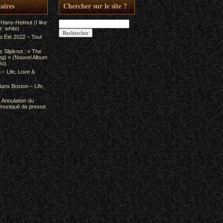
aires
Chercher sur le site ?
Rechercher :
 Hans-Helmut (I like
: white)
to Été 2022 – Tout
ns
Slipknot : « The
ing) » (Nouvel Album
éo)
 – Life, Love &
dans
Boston – Life,
s
Annulation du
mmuniqué de presse