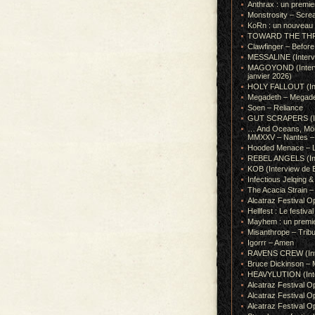
Anthrax : un premie
Monstrosity – Scre
KoRn : un nouveau t
TOWARD THE THRONE
Clawfinger – Before 
MESSALINE (Intervie
MAGOYOND (Intervie
janvier 2026)
HOLY FALLOUT (Inter
Megadeth – Megad
Soen – Reliance
GUT SCRAPERS (In
… And Oceans, Mörk
MMXXV – Nantes – 
Hooded Menace – L
REBEL ANGELS (Inte
KOB (Interview de B
Infectious Jelqin
The Acacia Strain 
Alcatraz Festival Op
Hellfest : Le festival
Mayhem : un premie
Misanthrope – Tribut
Igorrr – Amen
RAVENS CREW (Inte
Bruce Dickinson – M
HEAVYLUTION (Interv
Alcatraz Festival O
Alcatraz Festival O
Alcatraz Festival O