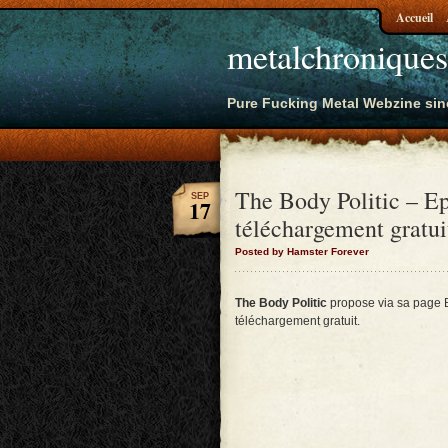
Accueil
metalchroniques
Pure Fucking Metal Webzine sin
The Body Politic – Ep
SEP
17
téléchargement gratui
Posted by Hamster Forever
The Body Politic
propose via sa page 
téléchargement gratuit.