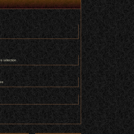
re sélection
ure