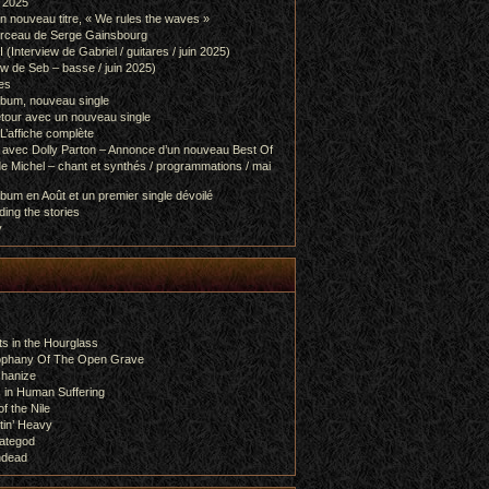
l 2025
 nouveau titre, « We rules the waves »
orceau de Serge Gainsbourg
nterview de Gabriel / guitares / juin 2025)
 de Seb – basse / juin 2025)
es
lbum, nouveau single
etour avec un nouveau single
L’affiche complète
 avec Dolly Parton – Annonce d’un nouveau Best Of
e Michel – chant et synthés / programmations / mai
bum en Août et un premier single dévoilé
ing the stories
y
s in the Hourglass
rophany Of The Open Grave
chanize
 in Human Suffering
f the Nile
tin’ Heavy
ategod
ndead