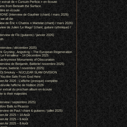
r extrait de « Cursum Perficio » en écoute
ams from Beneath the Surface
itre en écoute
 (Interview de Gauthier (chant) / mars 2026)
we all die
w de Éric « Chattos » Martelat (chant) / mars 2026)
w de Julien ‘Le Mago’ (chant, guitare rythmique) /
view de Flo (guitares) / janvier 2026)
eth
terview / décembre 2025)
 Gryning , Angstkrig – The European Regeneration
Le Ferrailleur – 14 Décembre 2025
achrymose Monuments of Obscuration
rview de Benjamin, Batterie/ novembre 2025)
runo, batterie / novembre 2025)
g & Dj Smokey – NUCLEAR SLAM DIVISION
– You Are Safe From God Here
en Air 2026 : L’affiche (presque) complète.
 dévoile l’affiche de l’édition 2026
r extrait du prochain album en écoute
e to their majesties
rview / septembre 2025)
ore Balls to Picasso
iew de Paul / chant & guitares / juillet 2025)
pen Air 2025 – 10 Août
pen Air 2025 – 9 Août
pen Air 2025 – 8 Août