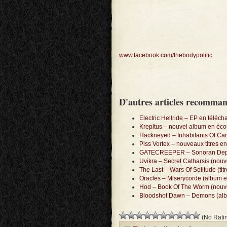
www.facebook.com/thebodypolitic
D'autres articles recomma
Electric Hellride – EP en téléch
Krepitus – nouvel album en écou
Hackneyed – Inhabitants Of Ca
Piss Vortex – nouveaux titres e
GATECREEPER – Sonoran Depra
Uvikra – Secret Catharsis (nouv
The Last – Wars Of Solitude (tit
Oracles – Miserycorde (album e
Hod – Book Of The Worm (nouve
Bloodshot Dawn – Demons (alb
(No Ratin