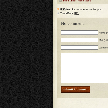
Filed under: Non classé
RSS
feed for comments on this post
TrackBack
URI
No comments
Name (r
Mail (wi
Website