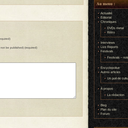
Au menu :
Actualité
Editorial
Chroniques
DVDs metal
Rétro
equired)
Interviews
Live Reports
ll not be published) (required)
Festivals
Festivals – not
Encyclopoilue
Autres articles
Un poil de cult
À propos
La rédaction
Blog
Plan du site
Forum