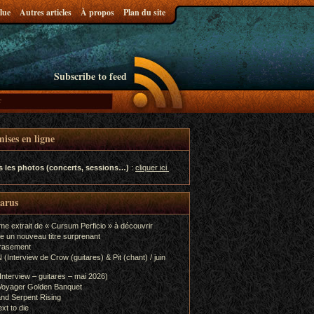
lue
Autres articles
À propos
Plan du site
Subscribe to feed
ises en ligne
s les photos (concerts, sessions…)
:
cliquer ici
parus
me extrait de « Cursum Perficio » à découvrir
e un nouveau titre surprenant
rasement
terview de Crow (guitares) & Pit (chant) / juin
terview – guitares – mai 2026)
Voyager Golden Banquet
nd Serpent Rising
xt to die