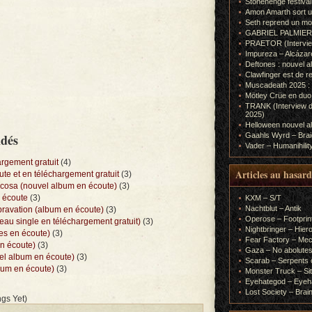
Stonehenge festiva
Amon Amarth sort un
Seth reprend un m
GABRIEL PALMIERI (I
PRAETOR (Interview
Impureza – Alcázar
Deftones : nouvel a
Clawfinger est de r
Muscadeath 2025 : 
Mötley Crüe en duo
TRANK (Interview d
2025)
Helloween nouvel al
ndés
Gaahls Wyrd – Braid
Vader – Humanihilit
argement gratuit
(4)
Articles au hasard
te et en téléchargement gratuit
(3)
rcosa (nouvel album en écoute)
(3)
n écoute
(3)
KXM – S/T
Nachtblut – Antik
vation (album en écoute)
(3)
Operose – Footprint
eau single en téléchargement gratuit)
(3)
Nightbringer – Hie
res en écoute)
(3)
Fear Factory – Me
n écoute)
(3)
Gaza – No abolutes
l album en écoute)
(3)
Scarab – Serpents o
um en écoute)
(3)
Monster Truck – Sit
Eyehategod – Eyeh
Lost Society – Brai
gs Yet)