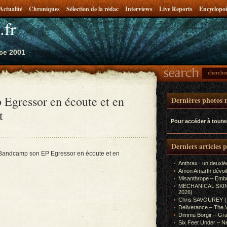
Actualité
Chroniques
Sélection de la rédac
Interviews
Live Reports
Encyclopoi
.fr
ce 2001
 Egressor en écoute et en
Dernières photos m
t
Pour accéder à toute
Derniers articles 
Bandcamp son EP Egressor en écoute et en
Anthrax : un deuxiè
Amon Amarth dévoil
Misanthrope – Emb
MECHANICAL SKIN (In
2026)
Chris SAVOUREY (In
Deliverance – The 
Dimmu Borgir – Gra
Six Feet Under – Ne