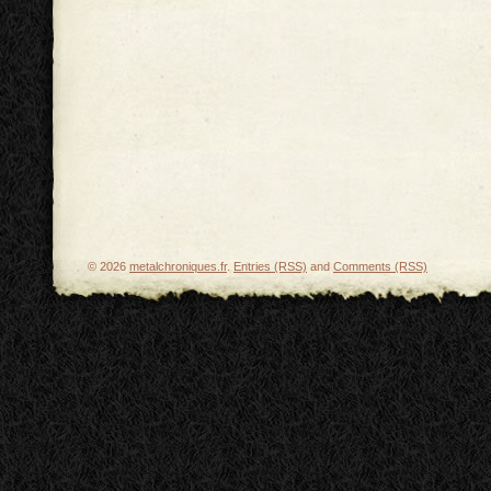
© 2026
metalchroniques.fr
.
Entries (RSS)
and
Comments (RSS)