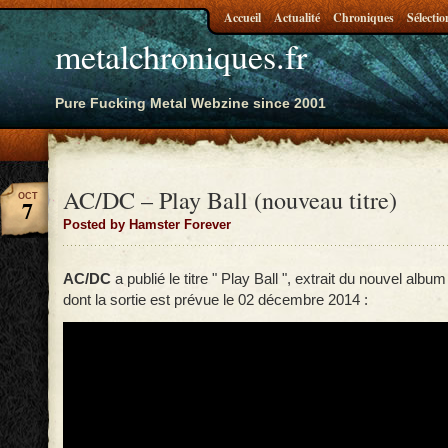
Accueil
Actualité
Chroniques
Sélectio
metalchroniques.fr
Pure Fucking Metal Webzine since 2001
AC/DC – Play Ball (nouveau titre)
OCT
7
Posted by Hamster Forever
AC/DC
a publié le titre " Play Ball ", extrait du nouvel alb
dont la sortie est prévue le 02 décembre 2014 :