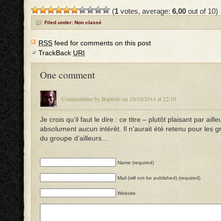
(
1
votes, average:
6,00
out of 10)
Filed under: Non classé
RSS
feed for comments on this post
TrackBack
URI
One comment
Commentaire by Baptiste on 10/10/2014 at 22:10
Je crois qu’il faut le dire : ce titre – plutôt plaisant par aille
absolument aucun intérêt. Il n’aurait été retenu pour les 
du groupe d’ailleurs…
Name (required)
Mail (will not be published) (required)
Website