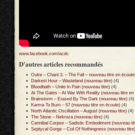
www.facebook.com/acdc
D'autres articles recommandés
Outre – Chant 3. – The Fall – nouveau titre en écoute
Darkest Hour – Wasteland (nouveau titre)
(4)
Bloodbath – Unite In Pain (nouveau titre)
(4)
At The Gates – At War With Reality (nouveau titre en
Brainstorm – Erased By The Dark (nouveau titre)
(4)
Karma To Burn – 57 (nouveau titre en écoute)
(4)
North Atlantic Oscillation – August (nouveau titre)
(4)
The Stone – Nekroza (nouveau titre)
(4)
Cannibal Corpse – Sadistic Embodiment (nouveau tit
Septycal Gorge – Coil Of Nothingness (nouveau titre