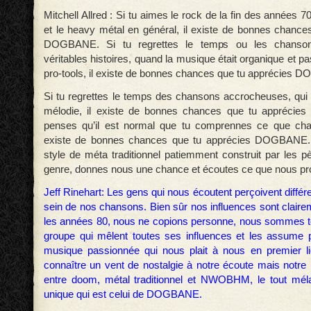
Mitchell Allred : Si tu aimes le rock de la fin des années 
et le heavy métal en général, il existe de bonnes chance
DOGBANE. Si tu regrettes le temps ou les chanson
véritables histoires, quand la musique était organique et p
pro-tools, il existe de bonnes chances que tu apprécies
Si tu regrettes le temps des chansons accrocheuses, qui 
mélodie, il existe de bonnes chances que tu appréci
penses qu’il est normal que tu comprennes ce que chant
existe de bonnes chances que tu apprécies DOGBANE. 
style de méta traditionnel patiemment construit par les p
genre, donnes nous une chance et écoutes ce que nous p
Jeff Rinehart: Les gens qui nous écoutent perçoivent différ
sein de nos chansons. Bien sûr nos influences sont clair
les années 80, nous ne copions personne, nous sommes t
groupe qui mêlent toutes ses influences et les assume 
musique passionnée qui nous plait à nous en premier li
connaître un vent de nostalgie à notre écoute mais notre 
entre doom, métal traditionnel et NWOBHM, le tout mé
unique qui est celui de DOGBANE.