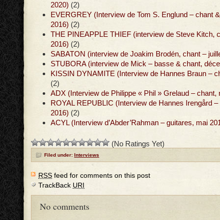
2020)
(2)
EVERGREY (Interview de Tom S. Englund – chant & g
2016)
(2)
THE PINEAPPLE THIEF (interview de Steve Kitch, cl
2016)
(2)
SABATON (interview de Joakim Brodén, chant – juill
STUBORA (interview de Mick – basse & chant, déc
KISSIN DYNAMITE (Interview de Hannes Braun – chan
(2)
ADX (Interview de Philippe « Phil » Grelaud – chant,
ROYAL REPUBLIC (Interview de Hannes Irengård – g
2016)
(2)
ACYL (Interview d’Abder’Rahman – guitares, mai 20
(No Ratings Yet)
Filed under:
Interviews
RSS
feed for comments on this post
TrackBack
URI
No comments