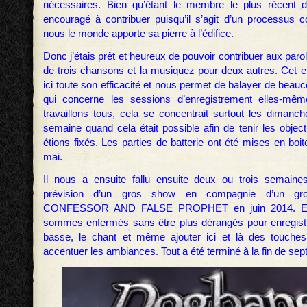
nécessaires. Bien qu’étant le membre le plus récent du
encouragé à contribuer puisqu’il s’agit d’un processus co
nous le monde apporte sa pierre à l’édifice.
Donc j’étais prêt et heureux de pouvoir contribuer aux paro
de trois chansons et la musiquez pour deux autres. Cet eff
ici toute son efficacité et nous permet de balayer de beau
qui concerne les sessions d’enregistrement elles-mê
travaillons tous, cela se concentrait surtout les dimanch
semaine quand cela était possible afin de tenir les objec
étions fixés. Les parties de batterie ont été mises en boit
mai.
Il nous a ensuite fallu ensuite deux ou trois semaine
prévision d’un gros show en compagnie d’un grou
CONFESSOR AND FALSE PROPHET en juin 2014. En
sommes enfermés sans être plus dérangés pour enregistre
basse, le chant et même ajouter ici et là des touches
accentuer les ambiances. Tout a été terminé à la fin de se