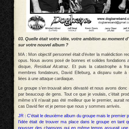
03. Quelle était votre idée, votre ambition au moment d’
sur votre nouvel album ?
MA : Mon objectif personnel était d’éviter la malédiction 
opus. Nous avons posé de bonnes et solides fondations 
disque,
Residual Alcatraz
. Et puis la catastrophe a fr
membres fondateurs, David Elleburg, a disparu suite à 
liées à une attaque cardiaque.
Le groupe s’en trouvait alors dévasté et nous avons donc 
par beaucoup de gens. Tout ce que je voulais, c’était pro
même s’il n’avait pas été meilleur que le premier, aurait 
cas David fier et je pense que nous y sommes arrivés.
JR : C’était le deuxième album du groupe mais le premier 
l’idée était de trouver ma place dans le groupe en tant 
pousser des chansons qui en même temps assurait une c