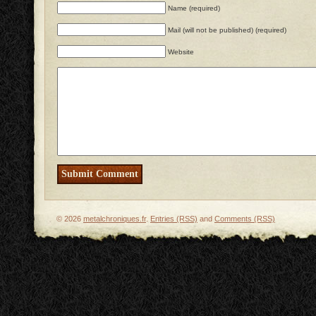
Name (required)
Mail (will not be published) (required)
Website
© 2026
metalchroniques.fr
.
Entries (RSS)
and
Comments (RSS)