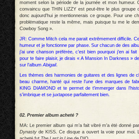
moment selon la période de la journée et mon humeur. C
convaincu que THIN LIZZY est peut-être le plus groupe 
donc aujourd’hui je mentionnerais ce groupe. Pour une ch
problématique reste la même, mais puisque tu me le dem
Cowboy Song ».
JR: Comme Mitch cela me parait extrêmement difficile. 
humeur et je fonctionne par phase. Sur chacun de des albu
j’ai une chanson préférée, c’est bien pourquoi j’en ai fait 
pour te faire plaisir, je dirais « A Mansion In Darkness
sur l’album
Abigail
.
Les thèmes des harmonies de guitares et des lignes de 
beau charme, hanté qui reste l’une des marques de fabr
KING DIAMOND et te permet de t’immerger dans l’histoi
s’imbrique et se juxtapose parfaitement bien.
02. Premier album acheté ?
MA: Le premier album qui m’a fait vibré m’a été donné par
Dynasty
de KISS. Ce disque a ouvert la voie pour moi. L
acheté fut
The Last in Line
de DIO.