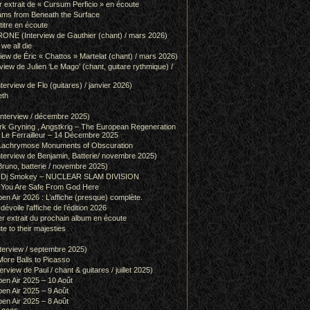
r extrait de « Cursum Perficio » en écoute
ams from Beneath the Surface
itre en écoute
 (Interview de Gauthier (chant) / mars 2026)
we all die
w de Éric « Chattos » Martelat (chant) / mars 2026)
w de Julien ‘Le Mago’ (chant, guitare rythmique) /
view de Flo (guitares) / janvier 2026)
eth
terview / décembre 2025)
 Gryning , Angstkrig – The European Regeneration
Le Ferrailleur – 14 Décembre 2025
achrymose Monuments of Obscuration
rview de Benjamin, Batterie/ novembre 2025)
runo, batterie / novembre 2025)
g & Dj Smokey – NUCLEAR SLAM DIVISION
– You Are Safe From God Here
en Air 2026 : L’affiche (presque) complète.
 dévoile l’affiche de l’édition 2026
r extrait du prochain album en écoute
e to their majesties
rview / septembre 2025)
ore Balls to Picasso
iew de Paul / chant & guitares / juillet 2025)
pen Air 2025 – 10 Août
pen Air 2025 – 9 Août
pen Air 2025 – 8 Août