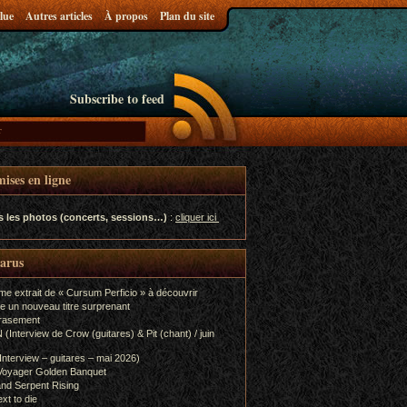
lue
Autres articles
À propos
Plan du site
Subscribe to feed
ises en ligne
s les photos (concerts, sessions…)
:
cliquer ici
parus
me extrait de « Cursum Perficio » à découvrir
e un nouveau titre surprenant
rasement
terview de Crow (guitares) & Pit (chant) / juin
terview – guitares – mai 2026)
Voyager Golden Banquet
nd Serpent Rising
xt to die