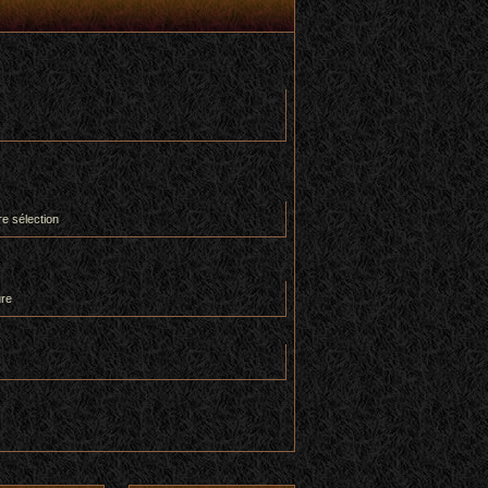
re sélection
ure