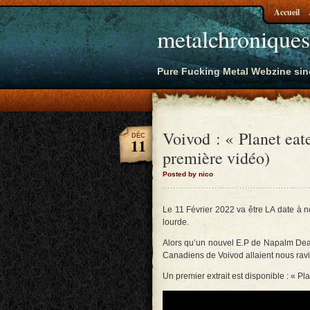
Accueil
metalchroniques
Pure Fucking Metal Webzine sin
Voivod : « Planet eat
DÉC
11
première vidéo)
Posted by nico
Le 11 Février 2022 va être LA date à no
lourde.
Alors qu’un nouvel E.P de Napalm Death
Canadiens de Voivod allaient nous rav
Un premier extrait est disponible : « Pl