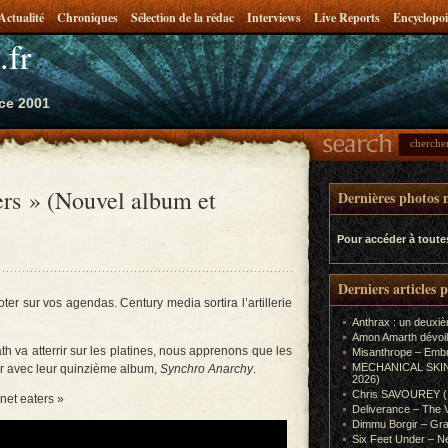
Actualité
Chroniques
Sélection de la rédac
Interviews
Live Reports
Encyclopoi
.fr
ce 2001
ers » (Nouvel album et
Dernières photos m
Pour accéder à toute
Derniers articles 
ter sur vos agendas. Century media sortira l’artillerie
Anthrax : un deuxiè
Amon Amarth dévoil
 va atterrir sur les platines, nous apprenons que les
Misanthrope – Emb
MECHANICAL SKIN (In
ir avec leur quinzième album,
Synchro Anarchy
.
2026)
Chris SAVOUREY (In
anet eaters »
Deliverance – The 
Dimmu Borgir – Gra
Six Feet Under – Ne