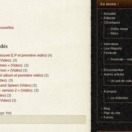
Au menu :
Actualité
Editorial
Chroniques
nouvelles
DVDs metal
Rétro
ndés
Interviews
Live Reports
Festivals
Nouvel E.P et première vidéo)
(4)
Festivals – not
(Video).
(3)
imes » (Video).
(3)
Encyclopoilue
ion » (Vidéo)
(3)
Autres articles
el album et première vidéo)
(3)
deo).
(3)
Un poil de cult
t and Spleen (Video)
(3)
– version 2 » (Vidéo).
(3)
À propos
deo)
(3)
La rédaction
(Video)
(3)
Blog
gs Yet)
Plan du site
Forum