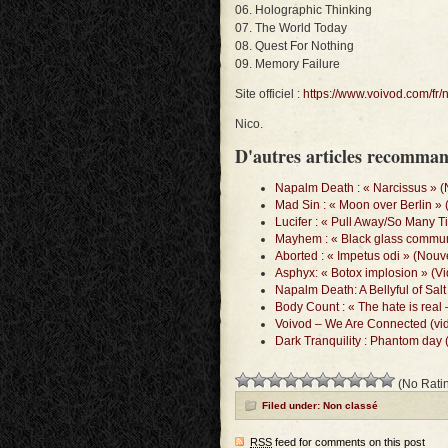
06. Holographic Thinking
07. The World Today
08. Quest For Nothing
09. Memory Failure
Site officiel :
https://www.voivod.com/fr/
Nico.
D'autres articles recomma
Napalm Death : « Narcissus » (
Mad Sin : « Moon over Berlin » 
Lucifer : « Pull Away/So Many T
Mayhem : « Black glass commun
Aborted : « Impetus odi » (Nouv
Asphyx: « Botox implosion » (Vi
Napalm Death: A Bellyful of Sal
Body Count : « The hate is real 
Voivod – We Are Connected (vi
Dark Tranquility : Phantom day 
(No Ratin
Filed under: Non classé
RSS
feed for comments on this post