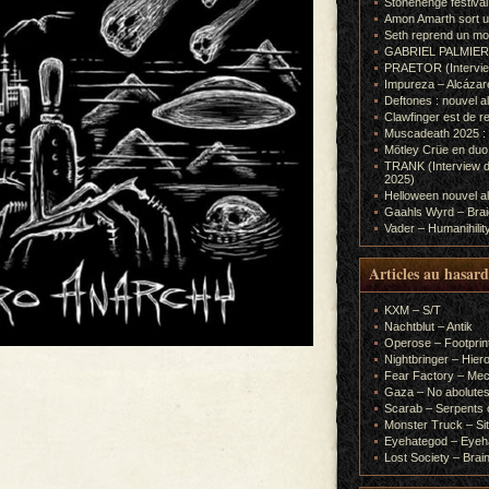
Stonehenge festiva
Amon Amarth sort un
Seth reprend un m
GABRIEL PALMIERI (I
PRAETOR (Interview
Impureza – Alcázar
Deftones : nouvel a
Clawfinger est de r
Muscadeath 2025 : 
Mötley Crüe en duo
TRANK (Interview d
2025)
Helloween nouvel al
Gaahls Wyrd – Braid
Vader – Humanihilit
Articles au hasard
KXM – S/T
Nachtblut – Antik
Operose – Footprint
Nightbringer – Hie
Fear Factory – Me
Gaza – No abolutes
Scarab – Serpents o
Monster Truck – Sit
Eyehategod – Eyeh
Lost Society – Brai