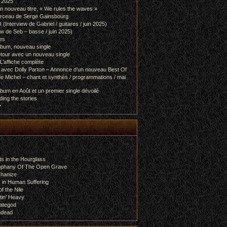
l 2025
 nouveau titre, « We rules the waves »
orceau de Serge Gainsbourg
nterview de Gabriel / guitares / juin 2025)
 de Seb – basse / juin 2025)
es
lbum, nouveau single
etour avec un nouveau single
L’affiche complète
 avec Dolly Parton – Annonce d’un nouveau Best Of
e Michel – chant et synthés / programmations / mai
bum en Août et un premier single dévoilé
ing the stories
y
s in the Hourglass
rophany Of The Open Grave
chanize
 in Human Suffering
f the Nile
tin’ Heavy
ategod
ndead