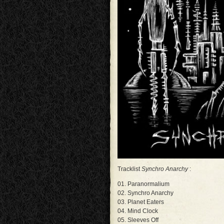
Tracklist
Synchro Anarchy
:
01. Paranormalium
02. Synchro Anarchy
03. Planet Eaters
04. Mind Clock
05. Sleeves Off