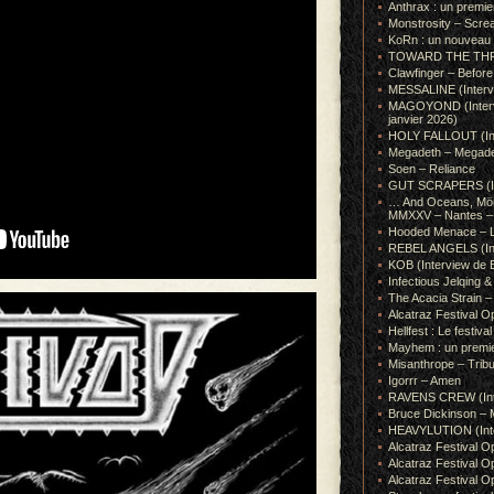
Anthrax : un premie
Monstrosity – Scre
KoRn : un nouveau t
TOWARD THE THRONE
Clawfinger – Before 
MESSALINE (Intervie
MAGOYOND (Intervie
janvier 2026)
HOLY FALLOUT (Inter
Megadeth – Megad
Soen – Reliance
GUT SCRAPERS (In
… And Oceans, Mörk
MMXXV – Nantes – 
Hooded Menace – L
REBEL ANGELS (Inte
KOB (Interview de B
Infectious Jelqin
The Acacia Strain 
Alcatraz Festival Op
Hellfest : Le festival
Mayhem : un premie
Misanthrope – Tribut
Igorrr – Amen
RAVENS CREW (Inte
Bruce Dickinson – M
HEAVYLUTION (Interv
Alcatraz Festival O
Alcatraz Festival O
Alcatraz Festival O