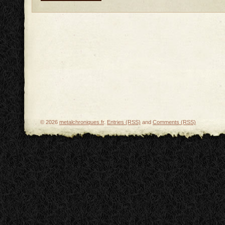
© 2026
metalchroniques.fr
.
Entries (RSS)
and
Comments (RSS)