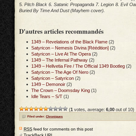
5. Pitch Black 6. Satanic Propaganda 7. Legion 8. Evil Oat
Buried By Time And Dust (Mayhem cover).
D'autres articles recommandés
1349 – Revelations of the Black Flame
(2)
Satyricon – Nemesis Divina [Réédition]
(2)
Satyricon – Live At The Opera
(2)
1349 – The Infernal Pathway
(2)
1349 – Hellvetia Fire / The Official 1349 Bootleg
(2)
Satyricon – The Age Of Nero
(2)
Satyricon – Satyricon
(2)
1349 – Demonoir
(2)
The Crown – Doomsday King
(1)
Idle Tears – S/T
(1)
(
1
votes, average:
6,00
out of 10)
Filed under:
Chroniques
RSS
feed for comments on this post
TrackBack
URI