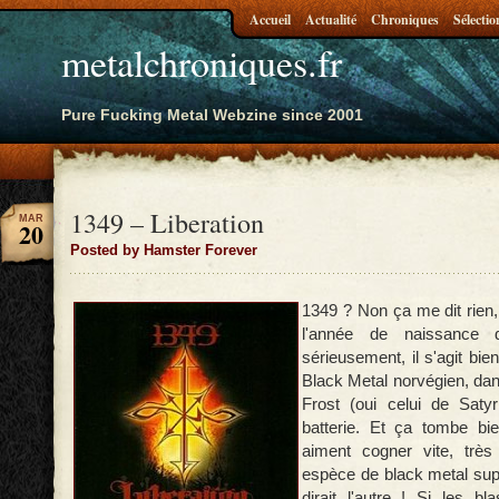
Accueil
Actualité
Chroniques
Sélectio
metalchroniques.fr
Pure Fucking Metal Webzine since 2001
1349 – Liberation
MAR
20
Posted by Hamster Forever
1349 ? Non ça me dit rien, 
l'année de naissance
sérieusement, il s'agit bi
Black Metal norvégien, dan
Frost (oui celui de Satyri
batterie. Et ça tombe bie
aiment cogner vite, trè
espèce de black metal s
dirait l'autre ! Si les bl