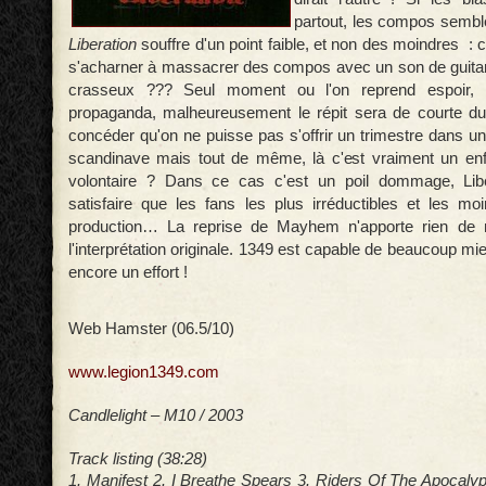
partout, les compos sembl
Liberation
souffre d'un point faible, et non des moindres :
s'acharner à massacrer des compos avec un son de guita
crasseux ??? Seul moment ou l'on reprend espoir, l'
propaganda, malheureusement le répit sera de courte du
concéder qu'on ne puisse pas s'offrir un trimestre dans un
scandinave mais tout de même, là c'est vraiment un en
volontaire ? Dans ce cas c'est un poil dommage, Libe
satisfaire que les fans les plus irréductibles et les mo
production… La reprise de Mayhem n'apporte rien de 
l'interprétation originale. 1349 est capable de beaucoup mie
encore un effort !
Web Hamster (06.5/10)
www.legion1349.com
Candlelight – M10 / 2003
Track listing (38:28)
1. Manifest 2. I Breathe Spears 3. Riders Of The Apocal