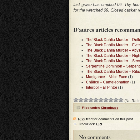
last grave has emptied 06. Thy hor
for the wretched 09. Closed casket 
D'autres articles recomma
The Black Dahlia Murder – Defl
The Black Dahlia Murder – Eve
The Black Dahlia Murder – Aby
The Black Dahlia Murder – Nigh
The Black Dahlia Murder – Serv
Serpentine Dominion – Serpen
The Black Dahlia Murder – Ritu
Manigance – Volte-Face
(1)
Châlice – Cameleonation
(1)
Interpol – El Pintor
(1)
(No Ratin
Filed under:
Chroniques
RSS
feed for comments on this post
TrackBack
URI
No comments