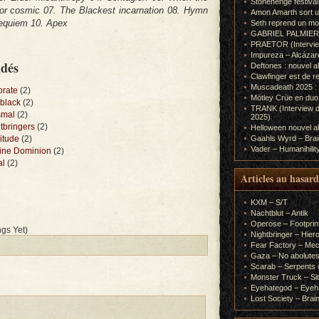
Stonehenge festiva
ror cosmic 07. The Blackest incarnation 08. Hymn
Amon Amarth sort un
requiem 10. Apex
Seth reprend un m
GABRIEL PALMIERI (I
PRAETOR (Interview
Impureza – Alcázar
ndés
Deftones : nouvel a
Clawfinger est de r
Muscadeath 2025 : 
orate
(2)
Mötley Crüe en duo
rblack
(2)
TRANK (Interview d
smal
(2)
2025)
tbringers
(2)
Helloween nouvel al
itude
(2)
Gaahls Wyrd – Braid
Vader – Humanihilit
tine Dominion
(2)
al
(2)
Articles au hasard
KXM – S/T
Nachtblut – Antik
Operose – Footprint
gs Yet)
Nightbringer – Hie
Fear Factory – Me
Gaza – No abolutes
Scarab – Serpents o
Monster Truck – Sit
Eyehategod – Eyeh
Lost Society – Brai