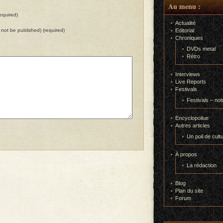
Au menu :
equired)
Actualité
ll not be published) (required)
Editorial
Chroniques
DVDs metal
Rétro
Interviews
Live Reports
Festivals
Festivals – not
Encyclopoilue
Autres articles
Un poil de cult
À propos
La rédaction
Blog
Plan du site
Forum