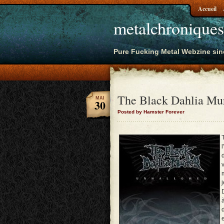
Accueil
metalchroniques
Pure Fucking Metal Webzine sin
The Black Dahlia Mu
MAI
30
Posted by Hamster Forever