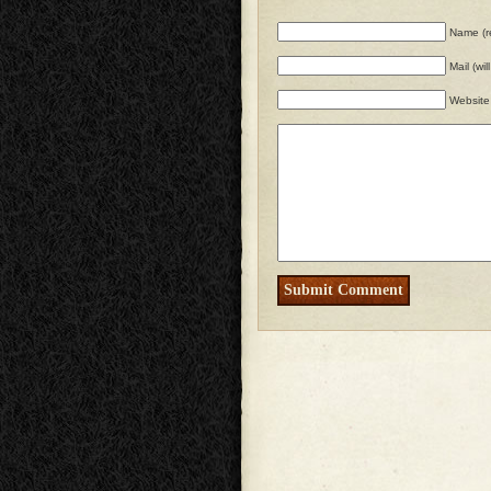
Name (r
Mail (wi
Website