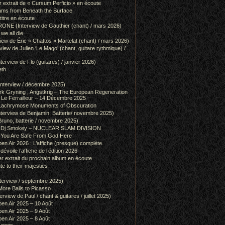
r extrait de « Cursum Perficio » en écoute
ams from Beneath the Surface
itre en écoute
 (Interview de Gauthier (chant) / mars 2026)
we all die
w de Éric « Chattos » Martelat (chant) / mars 2026)
w de Julien ‘Le Mago’ (chant, guitare rythmique) /
view de Flo (guitares) / janvier 2026)
eth
terview / décembre 2025)
 Gryning , Angstkrig – The European Regeneration
Le Ferrailleur – 14 Décembre 2025
achrymose Monuments of Obscuration
rview de Benjamin, Batterie/ novembre 2025)
runo, batterie / novembre 2025)
g & Dj Smokey – NUCLEAR SLAM DIVISION
– You Are Safe From God Here
en Air 2026 : L’affiche (presque) complète.
 dévoile l’affiche de l’édition 2026
r extrait du prochain album en écoute
e to their majesties
rview / septembre 2025)
ore Balls to Picasso
iew de Paul / chant & guitares / juillet 2025)
pen Air 2025 – 10 Août
pen Air 2025 – 9 Août
pen Air 2025 – 8 Août