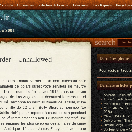
Actualité
Chroniques
Sélection de la rédac
Interviews
Live Reports
Encyclopoi
.fr
ce 2001
rder – Unhallowed
Dernières photos m
Pour accéder à toute
The Black Dalhia Murder… Un nom alléchant pour
Derniers articles 
l'amateur de polars qu'est votre serviteur (le meurtre
du Dalhia noir : Le 15 janvier 1947, dans un terrain
Anthrax : un deuxiè
vague de Los Angeles, est découvert le corps nu et
Amon Amarth dévoil
mutilé, sectionné en deux au niveau de la taille, d'une
Misanthrope – Emb
jeune fille de 22 ans : Betty Short, surnommée "Le
MECHANICAL SKIN (In
2026)
Dahlia Noir" par un reporter à cause de son penchant
Chris SAVOUREY (In
à se vêtir totalement en noir. Le meurtre est resté une
Deliverance – The 
des énigmes les plus célèbres des annales du crime
Dimmu Borgir – Gra
en Amérique. L'auteur James Ellroy en livrera une
Six Feet Under – Ne