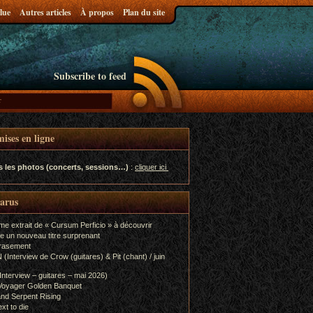
lue
Autres articles
À propos
Plan du site
Subscribe to feed
ises en ligne
s les photos (concerts, sessions…)
:
cliquer ici
parus
me extrait de « Cursum Perficio » à découvrir
e un nouveau titre surprenant
rasement
terview de Crow (guitares) & Pit (chant) / juin
terview – guitares – mai 2026)
Voyager Golden Banquet
nd Serpent Rising
xt to die