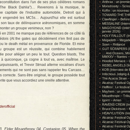
reconstitution dans l'un de ses plus célèbres romans
Anthrax : un premie
Monstrosity – Scre
"The Black Dahlia")… Revenons à la musique, le
KoRn : un nouveau t
e capitale de l'industrie automobile, Detroit qui à
TOWARD THE THRONE
oir engendré les MC5s… Aujourd'hui elle est surtout
Clawfinger – Before 
 son taux de délinquance astronomiques, en somme
MESSALINE (Intervie
 monter un groupe venimeux, non ?
MAGOYOND (Intervie
janvier 2026)
ndé en 2001 ne manque pas de références de ce côté là
HOLY FALLOUT (Inter
ois (At the gates qui décidément n'en finit pas de
Megadeth – Megad
ou le death métal en provenance de Floride. Et mine
Soen – Reliance
 du groupe est un réussite, qui combine habilement
GUT SCRAPERS (In
… And Oceans, Mörk
die pour alléger un peu le tout. Question blasts, The
MMXXV – Nantes – 
 à quiconque, ça cogne à tout va, avec maîtrise. Le
Hooded Menace – L
surpuissants, et Trevor Strnad alterne vocalises d'ours
REBEL ANGELS (Inte
rlements qui ne sont pas sans rappeler feu Carcass…
KOB (Interview de B
Infectious Jelqin
s correcte. Sans être original, le groupe possède tout
The Acacia Strain 
ite que vous accordiez une oreille attentive.
Alcatraz Festival Op
Hellfest : Le festival
Mayhem : un premie
Misanthrope – Tribut
Igorrr – Amen
RAVENS CREW (Inte
rofficial
Bruce Dickinson – M
HEAVYLUTION (Interv
Alcatraz Festival O
Alcatraz Festival O
Alcatraz Festival O
03. Elder Misanthropy 04. Contagion 05. When the