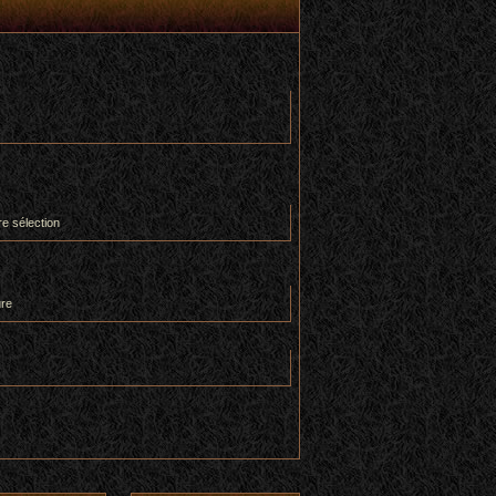
re sélection
ure