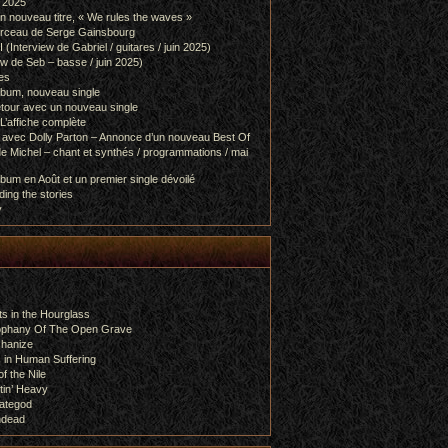
l 2025
 nouveau titre, « We rules the waves »
orceau de Serge Gainsbourg
nterview de Gabriel / guitares / juin 2025)
 de Seb – basse / juin 2025)
es
lbum, nouveau single
etour avec un nouveau single
L’affiche complète
 avec Dolly Parton – Annonce d’un nouveau Best Of
e Michel – chant et synthés / programmations / mai
bum en Août et un premier single dévoilé
ing the stories
y
s in the Hourglass
rophany Of The Open Grave
chanize
 in Human Suffering
f the Nile
tin’ Heavy
ategod
ndead