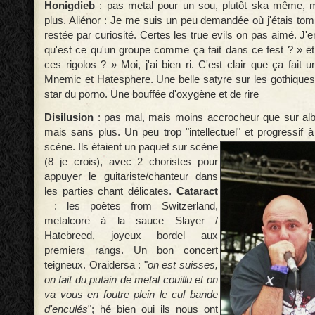
Honigdieb
: pas metal pour un sou, plutôt ska même, 
plus. Aliénor : Je me suis un peu demandée où j'étais tom
restée par curiosité. Certes les true evils on pas aimé. J'
qu'est ce qu'un groupe comme ça fait dans ce fest ? » et 
ces rigolos ? » Moi, j'ai bien ri. C'est clair que ça fait
Mnemic et Hatesphere. Une belle satyre sur les gothiques,
star du porno. Une bouffée d'oxygène et de rire
Disilusion
: pas mal, mais moins accrocheur que sur a
mais sans plus. Un peu trop "intellectuel" et
progressif 
scène. Ils étaient un paquet sur scène
(8 je crois), avec 2 choristes pour
appuyer le guitariste/chanteur dans
les parties chant délicates.
Cataract
: les poètes from Switzerland,
metalcore à la sauce Slayer /
Hatebreed, joyeux bordel aux
premiers rangs. Un bon concert
teigneux. Oraidersa : "
on est suisses,
on fait du putain de metal couillu et on
va vous en foutre plein le cul bande
d'enculés
"; hé bien oui ils nous ont