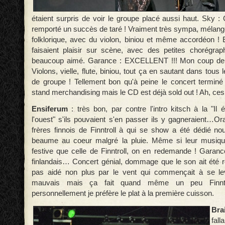
étaient surpris de voir le groupe placé aussi haut. Sky :
remporté un succès de taré ! Vraiment très sympa, mélange
folklorique, avec du violon, biniou et même accordéon ! 
faisaient plaisir sur scène, avec des petites chorégraph
beaucoup aimé. Garance : EXCELLENT !!! Mon coup de c
Violons, vielle, flute, biniou, tout ça en sautant dans tous
de groupe ! Tellement bon qu'à peine le concert terminé 
stand merchandising mais le CD est déjà sold out ! Ah, ces
Ensiferum
: très bon, par contre l'intro kitsch à la "Il 
l'ouest" s'ils pouvaient s'en passer ils y gagneraient…Ora
frères finnois de Finntroll à qui se show a été dédié n
beaume au coeur malgré la pluie. Même si leur musiqu
festive que celle de Finntroll, on en redemande ! Garanc
finlandais… Concert génial, dommage que le son ait été re
pas aidé non plus par le vent qui commençait à se lev
mauvais mais ça fait quand même un peu Finntro
personnellement je préfère le plat à la première cuisson.
Bra
fal