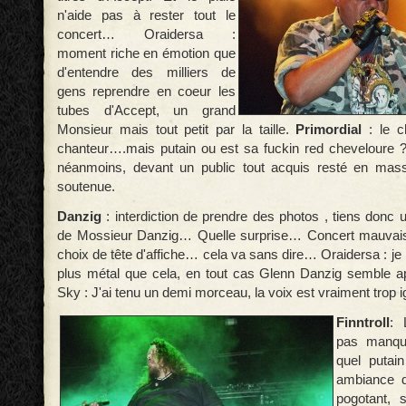
n'aide pas à rester tout le
concert… Oraidersa :
moment riche en émotion que
d'entendre des milliers de
gens reprendre en coeur les
tubes d'Accept, un grand
Monsieur mais tout petit par la taille.
Primordial
: le 
chanteur….mais putain ou est sa fuckin red cheveloure 
néanmoins, devant un public tout acquis resté en mass
soutenue.
Danzig
: interdiction de prendre des photos , tiens donc u
de Mossieur Danzig… Quelle surprise… Concert mauvais
choix de tête d'affiche… cela va sans dire… Oraidersa : je 
plus métal que cela, en tout cas Glenn Danzig semble a
Sky : J'ai tenu un demi morceau, la voix est vraiment trop i
Finntroll
: 
pas manqu
quel putai
ambiance d
pogotant, 