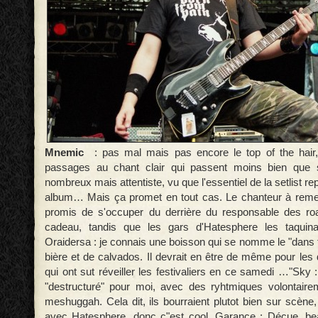
Mnemic
: pas mal mais pas encore le top of the hair, 
passages au chant clair qui passent moins bien que 
nombreux mais attentiste, vu que l'essentiel de la setlist re
album… Mais ça promet en tout cas. Le chanteur à remer
promis de s'occuper du derrière du responsable des ro
cadeau, tandis que les gars d'Hatesphere les taquin
Oraidersa : je connais une boisson qui se nomme le "dans 
bière et de calvados. Il devrait en être de même pour le
qui ont sut réveiller les festivaliers en ce samedi …"Sky
"destructuré" pour moi, avec des ryhtmiques volontaire
meshuggah. Cela dit, ils bourraient plutot bien sur scène,
avec Hatesphere, donc c"est cool. Garance : Déçue, b