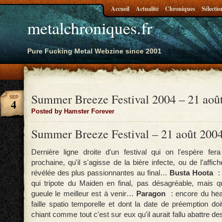
Accueil
Actualité
Chroniques
Sélectio
metalchroniques.fr
Pure Fucking Metal Webzine since 2001
Summer Breeze Festival 2004 – 21 aoû
SEP
4
Posted by Hamster Forever
Summer Breeze Festival – 21 août 2004 
Dernière ligne droite d'un festival qui on l'espère fera
prochaine, qu'il s'agisse de la bière infecte, ou de l'affic
révélée des plus passionnantes au final…
Busta Hoota
: 
qui tripote du Maiden en final, pas désagréable, mais 
gueule le meilleur est à venir…
Paragon
: encore du he
faille spatio temporelle et dont la date de préemption doi
chiant comme tout c'est sur eux qu'il aurait fallu abattre 