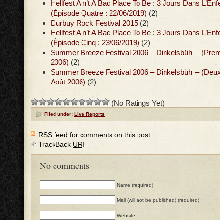
Hellfest Ain’t A Bad Place To Be : 3 Jours Dans L’Enf
(Épisode Quatre : 22/06/2019)
(2)
Durbuy Rock Festival 2015
(2)
Hellfest Ain’t A Bad Place To Be : 3 Jours Dans L’Enf
(Épisode Cinq : 23/06/2019)
(2)
Summer Breeze Festival 2006 – Dinkelsbühl – (Premi
2006)
(2)
Summer Breeze Festival 2006 – Dinkelsbühl – (Deux
Août 2006)
(2)
(No Ratings Yet)
Filed under:
Live Reports
RSS
feed for comments on this post
TrackBack
URI
No comments
Name (required)
Mail (will not be published) (required)
Website