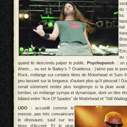
seu
du f
lui
fai
fai
foir
Bru
bord
Enc
au 
quand ils descendu palper le public.
Psychopunch
: un
Ahem… ou est le Bailey's ? Oraidersa : j'aime pas le pu
Rock, mélange sur certains titres de Motorhead et Sum 
peu lassant sur la longueur, d'autant plus qu'il pleuvait ! 
serait sûrement restés plus longtemps si la pluie ava
tomber, un mélange sympa et dynamique, dont un titre étai
bâtard entre "Ace Of Spades" de Motörhead et "Still Waitin
UDO
: accueilli comme le
messie, pas très convaincant
le dinosaure, sauf sur les
titres d'Accept. Et le pluie