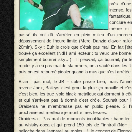
près d'un
intense, fes
fantastiq
conclure en
même si 
passé ils ont dû s'arrêter en plein milieu d'un morc
dépassement de l'heure limite (Merci Danzig d'avoir rall
20min). Sky : Euh je crois que c'était pas mal. En fait j'ét
trouvé ça excellent (NdH ami lecteur : tu veux une bonne 
simplement bourrer sky…) ! Il pleuvait, ça bourrait, j'ai 
ronde, y a eu pas mal de slammers, on a sauté dans les fl
puis on est retourné picoler quand la musique s'est arrêtée 
Bilan : pas mal, le JB – coke passe bien, mais l'année
revenir Jack, Baileys c'est grou, la pluie ça mouille et c'
c'est bien, les true ivole black metalleux qui dorment à cô
et qui n'arrivent pas à dormir c'est drôle. Souhait pour 
Oraidersa ne m'embrasse pas en public please. Si l'a
prochaine est meilleure je montre mes fesses.
Oraidersa : Pas mal de moments inoubliables : hamster 
au whisky-coca et qui prend 150 tofs de Finntroll (NdH : 
pelloche dans l'appareil au moins…), le concert de Finntrol