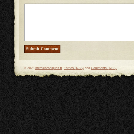
© 2026
metalchroniques.fr
.
Entries (RSS)
and
Comments (RSS)