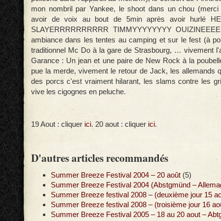
mon nombril par Yankee, le shoot dans un chou (merci 
avoir de voix au bout de 5min après avoir hurlé
SLAYERRRRRRRRRR TIMMYYYYYYYY OUIZINEEEE et 
ambiance dans les tentes au camping et sur le fest (à poil
traditionnel Mc Do à la gare de Strasbourg, … vivement 
Garance : Un jean et une paire de New Rock à la poubel
pue la merde, vivement le retour de Jack, les allemands 
des porcs c'est vraiment hilarant, les slams contre les gril
vive les cigognes en peluche.
19 Aout : cliquer
ici
. 20 aout : cliquer
ici
.
D'autres articles recommandés
Summer Breeze Festival 2004 – 20 août
(5)
Summer Breeze Festival 2004 (Abstgmünd – Allemag
Summer Breeze festival 2008 – (deuxième jour 15 ao
Summer Breeze festival 2008 – (troisième jour 16 aoû
Summer Breeze Festival 2005 – 18 au 20 aout – Ab