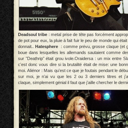
Deadsoul tribe
: metal prise de tête pas forcément appropr
de pot pour eux, la pluie à fait fuir le peu de monde qui était
donnait..
Hatesphere
: comme prévu, grosse claque (et 
boue dans lesquelles les allemands sautaient comme des
sur "Deathrip" était grou ivole.Oraidersa : un mix entre S
c'est donc vous dire si la brutalité était de mise: une bo
moi. Aliénor : Mais qu'est ce que je foutais pendant le dé
sur moi, je n'ai vu que les 2 ou 3 derniers titres et j'
claque, simplement génial il faut que j'aille chercher le derni