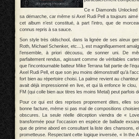
Ce « Diamonds Unlocked 
sa démarche, car même si Axel Rudi Pell a toujours aimé f
cet album n’est constitué, à part l'intro, que de morc
connus repris à sa sauce.
Son style très oldschool, dans la lignée de ses aïeux ge
Roth, Michael Schenker, etc…), est magnifiquement amal
l’ensemble, à priori décousu, de sonner uni. De mê
parfaitement rendus, agissant comme de véritables cartes 
que l’incontournable batteur Mike Terrana fait partie de l’
Axel Rudi Pell, et que son jeu moins démonstratif qu’à l’ac
fort bien au répertoire choisi. La palme revient au chanteur
avait déjà impressionné en live, et qui là enfonce le clo
FM (qui colle bien aux titres les moins Metal) peut parfois d
Pour ce qui est des reprises proprement dites, elles s
bonne facture, même si pas mal de compositions choisies
obscures. La seule réelle déception viendra de « Lo
transformée pour l’occasion en espèce de ballade exsangu
que de prime abord en consultant la liste des chansons, el
prometteuse. Respectant cette logique inversée, « In the Ai