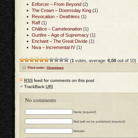
Enforcer – From Beyond
(2)
The Crown – Doomsday King
(1)
Revocation – Deathless
(1)
Raff
(1)
Châlice – Cameleonation
(1)
Gunfire – Age of Supremacy
(1)
Enchant – The Great Divide
(1)
Niva – Incremental IV
(1)
(
1
votes, average:
6,00
out of 10)
Filed under:
Chroniques
RSS
feed for comments on this post
TrackBack
URI
No comments
Name (required)
Mail (will not be published) (required)
Website