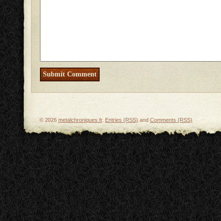
© 2026
metalchroniques.fr
.
Entries (RSS)
and
Comments (RSS)