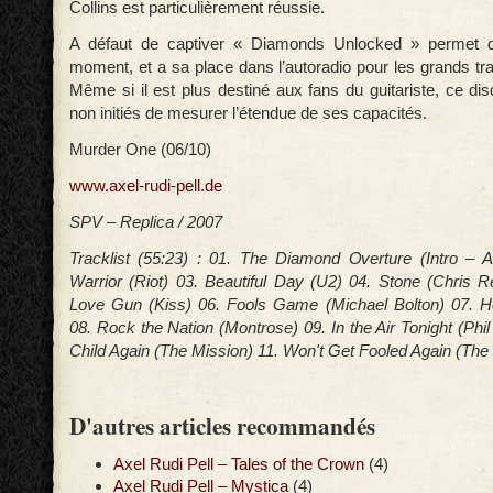
Collins est particulièrement réussie.
A défaut de captiver « Diamonds Unlocked » permet 
moment, et a sa place dans l’autoradio pour les grands tra
Même si il est plus destiné aux fans du guitariste, ce di
non initiés de mesurer l’étendue de ses capacités.
Murder One (06/10)
www.axel-rudi-pell.de
SPV – Replica / 2007
Tracklist (55:23) : 01. The Diamond Overture (Intro – A
Warrior (Riot) 03. Beautiful Day (U2) 04. Stone (Chris 
Love Gun (Kiss) 06. Fools Game (Michael Bolton) 07. He
08. Rock the Nation (Montrose) 09. In the Air Tonight (Phil 
Child Again (The Mission) 11. Won't Get Fooled Again (Th
D'autres articles recommandés
Axel Rudi Pell – Tales of the Crown
(4)
Axel Rudi Pell – Mystica
(4)