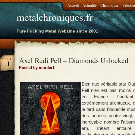
Accueil
Actualité
Chroniques
Sélectio
metalchroniques.fr
Pure Fucking Metal Webzine since 2001
Axel Rudi Pell – Diamonds Unlocked
OCT
1
Posted by murder1
Bien que véritable star Ou
Pell n’en est pas moins 
en France. Pourtant
extrêmement talentueux, q
le tard dans l’industrie mus
des années quatre-vingt
incroyable nombre l’album
an), s’étant entour
particulièrement compéten