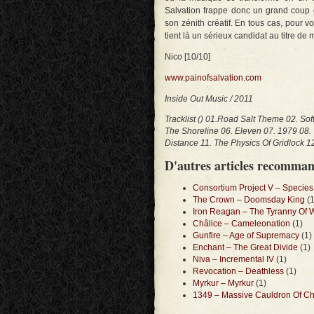
Salvation frappe donc un grand coup d
son zénith créatif. En tous cas, pour vo
tient là un sérieux candidat au titre de 
Nico [10/10]
www.painofsalvation.com
Inside Out Music / 2011
Tracklist () 01.Road Salt Theme 02. So
The Shoreline 06. Eleven 07. 1979 08.
Distance 11. The Physics Of Gridlock 1
D'autres articles recomma
Consortium Project V – Species
The Crown – Doomsday King
(1
Iron Reagan – The Tyranny Of W
Châlice – Cameleonation
(1)
Gunfire – Age of Supremacy
(1)
Enchant – The Great Divide
(1)
Niva – Incremental IV
(1)
Revocation – Deathless
(1)
Myrkur – Myrkur
(1)
1349 – Massive Cauldron Of C