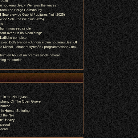
l 2025
 nouveau titre, « We rules the waves »
orceau de Serge Gainsbourg
nterview de Gabriel / guitares / juin 2025)
 de Seb – basse / juin 2025)
es
lbum, nouveau single
etour avec un nouveau single
L’affiche complète
 avec Dolly Parton – Annonce d’un nouveau Best Of
e Michel – chant et synthés / programmations / mai
bum en Août et un premier single dévoilé
ing the stories
y
s in the Hourglass
rophany Of The Open Grave
chanize
 in Human Suffering
f the Nile
tin’ Heavy
ategod
ndead