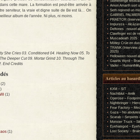
Stonehenge festiva
ans cette mare. La formation est peut-être arrivée à
Amon Amarth sort un
tre serviteur, la vraie et digne suite de Be est là… On
Seth reprend un m
GABRIEL PALMIERI (I
meilleur album de l'année. Ni plus, ni moins.
PRAETOR (Interview
Impureza – Alcázar
Deftones : nouvel a
Clawfinger est de r
Muscadeath 2025 : 
Mötley Crüe en duo
TRANK (Interview d
2025)
ftly She Cries 03. Conditioned 04. Healing Now 05. To
Helloween nouvel al
 The Deeper Cut 09. Mortar Grind 10. Through The
Gaahls Wyrd – Braid
2. End Credits
Vader – Humanihilit
ndés
Articles au hasard
(2)
)
KXM – S/T
Nachtblut – Antik
ill
(1)
Operose – Footprint
Nightbringer – Hie
Fear Factory – Me
Gaza – No abolutes
Scarab – Serpents o
Monster Truck – Sit
Eyehategod – Eyeh
Lost Society – Brai
haos
(1)