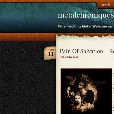
Accueil
metalchroniques
Pure Fucking Metal Webzine sin
Pain Of Salvation – R
AOÛT
11
Posted by nico