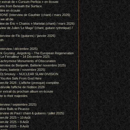
r extrait de « Cursum Perficio » en écoute
ams from Beneath the Surface
itre en écoute
 (Interview de Gauthier (chant) / mars 2026)
we all die
w de Éric « Chattos » Martelat (chant) / mars 2026)
w de Julien ‘Le Mago’ (chant, guitare rythmique) /
view de Flo (guitares) / janvier 2026)
eth
terview / décembre 2025)
 Gryning , Angstkrig – The European Regeneration
Le Ferrailleur – 14 Décembre 2025
achrymose Monuments of Obscuration
rview de Benjamin, Batterie/ novembre 2025)
runo, batterie / novembre 2025)
g & Dj Smokey – NUCLEAR SLAM DIVISION
– You Are Safe From God Here
en Air 2026 : L’affiche (presque) complète.
 dévoile l’affiche de l’édition 2026
r extrait du prochain album en écoute
e to their majesties
rview / septembre 2025)
ore Balls to Picasso
iew de Paul / chant & guitares / juillet 2025)
pen Air 2025 – 10 Août
pen Air 2025 – 9 Août
pen Air 2025 – 8 Août