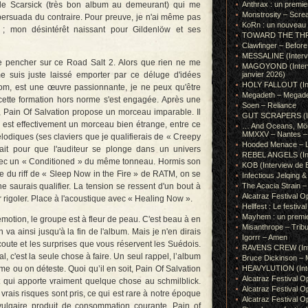
de Scarsick (très bon album au demeurant) qui me
Anthrax : un premie
Monstrosity – Scre
persuada du contraire. Pour preuve, je n'ai même pas
KoRn : un nouveau t
 ; mon désintérêt naissant pour Gildenlöw et ses
TOWARD THE THRONE
Clawfinger – Before 
MESSALINE (Intervie
e pencher sur ce Road Salt 2. Alors que rien ne me
MAGOYOND (Intervie
e suis juste laissé emporter par ce déluge d'idées
janvier 2026)
HOLY FALLOUT (Inter
om, est une œuvre passionnante, je ne peux qu'être
Megadeth – Megad
e cette formation hors norme s'est engagée. Après une
Soen – Reliance
s, Pain Of Salvation propose un morceau imparable. Il
GUT SCRAPERS (In
 » est effectivement un morceau bien étrange, entre ce
… And Oceans, Mörk
MMXXV – Nantes – 
odiques (ses claviers que je qualifierais de « Creepy
Hooded Menace – L
fait pour que l'auditeur se plonge dans un univers
REBEL ANGELS (Inte
ec un « Conditioned » du même tonneau. Hormis son
KOB (Interview de B
e du riff de « Sleep Now in the Fire » de RATM, on se
Infectious Jelqin
saurais qualifier. La tension se ressent d'un bout à
The Acacia Strain 
Alcatraz Festival Op
r rigoler. Place à l'acoustique avec « Healing Now ».
Hellfest : Le festival
Mayhem : un premie
otion, le groupe est à fleur de peau. C'est beau à en
Misanthrope – Tribut
n va ainsi jusqu'à la fin de l'album. Mais je n'en dirais
Igorrr – Amen
coute et les surprises que vous réservent les Suédois.
RAVENS CREW (Inte
, c'est la seule chose à faire. Un seul rappel, l’album
Bruce Dickinson – M
me ou on déteste. Quoi qu’il en soit, Pain Of Salvation
HEAVYLUTION (Interv
Alcatraz Festival O
 qui apporte vraiment quelque chose au schmilblick.
Alcatraz Festival O
 vrais risques sont pris, ce qui est rare à notre époque
Alcatraz Festival O
ulgaire produit de consommation courante. Pain of