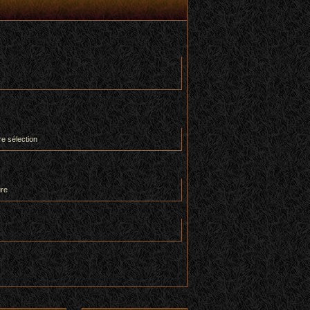
re sélection
ure