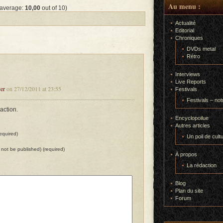
Au menu :
 average:
10,00
out of 10)
Actualité
Editorial
Chroniques
DVDs metal
Rétro
Interviews
Live Reports
er
on 27/12/2011 at 23:55
Festivals
Festivals – not
action.
Encyclopoilue
Autres articles
equired)
Un poil de cult
ll not be published) (required)
À propos
La rédaction
Blog
Plan du site
Forum