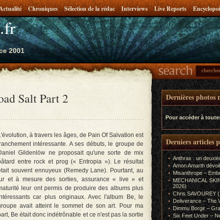
Actualité
Chroniques
Sélection de la rédac
Interviews
Live Reports
Encyclopoi
.fr
ce 2001
oad Salt Part 2
Dernières photos m
Pour accéder à toute
L'évolution, à travers les âges, de Pain Of Salvation est
Derniers articles 
franchement intéressante. A ses débuts, le groupe de
Daniel Gildenlöw ne proposait qu'une sorte de mix
Anthrax : un deuxiè
bâtard entre rock et prog (« Entropia »). Le résultat
Amon Amarth dévoil
était souvent ennuyeux (Remedy Lane). Pourtant, au
Misanthrope – Emb
fur et à mesure des sorties, assurance « live » et
MECHANICAL SKIN (In
2026)
maturité leur ont permis de produire des albums plus
Chris SAVOUREY (In
intéressants car plus originaux. Avec l'album Be, le
Deliverance – The 
groupe avait atteint le sommet de son art. Pour ma
Dimmu Borgir – Gra
part, Be était donc indétrônable et ce n'est pas la sortie
Six Feet Under – Ne