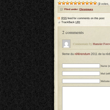
(
3
votes,
Filed under:
Chroniques
RSS
feed for comments on this post
TrackBack
URI
2 comments
Commentaire by
Hamster Forev
9eme du
référendum
2011 de la réd
Name (r
Mail (wi
Website