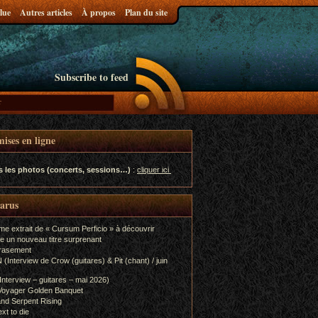
lue
Autres articles
À propos
Plan du site
Subscribe to feed
ises en ligne
s les photos (concerts, sessions…)
:
cliquer ici
parus
me extrait de « Cursum Perficio » à découvrir
e un nouveau titre surprenant
rasement
terview de Crow (guitares) & Pit (chant) / juin
terview – guitares – mai 2026)
Voyager Golden Banquet
nd Serpent Rising
xt to die