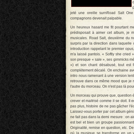
jeté une oreille surnRoad Salt One
compagnons devenait palpable.
Un heureux hasard me fit pourtant m
prédisposait à aimer cet album, je m
musicales. Road Salt, deuxième du n
surpris par la direction dans laquell
introduction rappelant le premier opu
m'a laissé pantois. « Softly she cried
son presque « sale », ses gimmicks mél
») et son chant désabusé, tout est 
complètement décalé. On enchaine av
intro nous ramenant à une version lent
retrouve dans ce même mood que je ne 
l'autre du morceau. On n'est pas là pou
Un morceau qui prouve que, question ém
crever et maitrisé comme il se doit. Il e
pas plus, histoire de ne pas gâcher l'é
Laissez-vous porter par cet album génial
ne fait pas dans la demi mesure : on ai
est bel et bien un groupe passionnant
Originalité, remise en question, etc. De
où la musique se transforme en un v