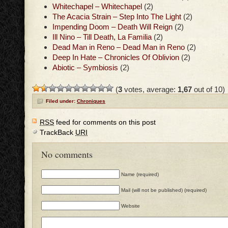
Whitechapel – Whitechapel
(2)
The Acacia Strain – Step Into The Light
(2)
Impending Doom – Death Will Reign
(2)
Ill Nino – Till Death, La Familia
(2)
Dead Man in Reno – Dead Man in Reno
(2)
Deep In Hate – Chronicles Of Oblivion
(2)
Abiotic – Symbiosis
(2)
(
3
votes, average:
1,67
out of 10)
Filed under:
Chroniques
RSS
feed for comments on this post
TrackBack
URI
No comments
Name (required)
Mail (will not be published) (required)
Website