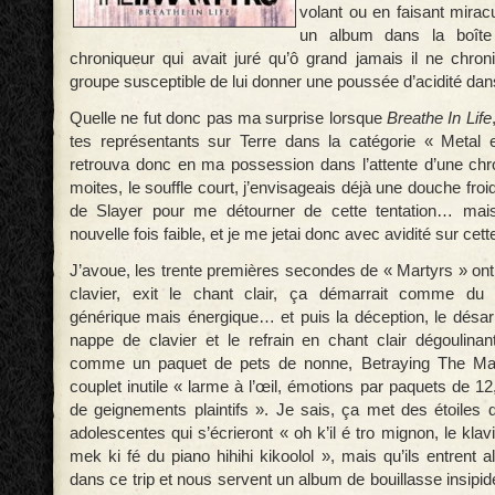
volant ou en faisant mirac
un album dans la boîte 
chroniqueur qui avait juré qu’ô grand jamais il ne chron
groupe susceptible de lui donner une poussée d’acidité dan
Quelle ne fut donc pas ma surprise lorsque
Breathe In Life
tes représentants sur Terre dans la catégorie « Metal 
retrouva donc en ma possession dans l’attente d’une ch
moites, le souffle court, j’envisageais déjà une douche fro
de Slayer pour me détourner de cette tentation… mais
nouvelle fois faible, et je me jetai donc avec avidité sur cette
J’avoue, les trente premières secondes de « Martyrs » ont fa
clavier, exit le chant clair, ça démarrait comme du
générique mais énergique… et puis la déception, le désarr
nappe de clavier et le refrain en chant clair dégoulinan
comme un paquet de pets de nonne, Betraying The Mar
couplet inutile « larme à l’œil, émotions par paquets de 
de geignements plaintifs ». Je sais, ça met des étoiles
adolescentes qui s’écrieront « oh k’il é tro mignon, le klaviè
mek ki fé du piano hihihi kikoolol », mais qu’ils entrent
dans ce trip et nous servent un album de bouillasse insip