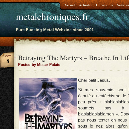
Accueil
Actualité
Chroniques
Sélectio
metalchroniques.fr
Pure Fucking Metal Webzine since 2001
Betraying The Martyrs – Breathe In Lif
OCT
8
Posted by Mister Patate
Cher petit Jésus,
Si mes souvenirs sont b
écouté au catéchisme, le N
peu près « blablablabla
soumets pas à l
blablablablablamen ». Donc, 
pas nous tenter en nous 
sous le nez alors qu’on 