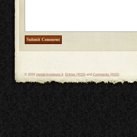
© 2026
metalchroniques.fr
.
Entries (RSS)
and
Comments (RSS)