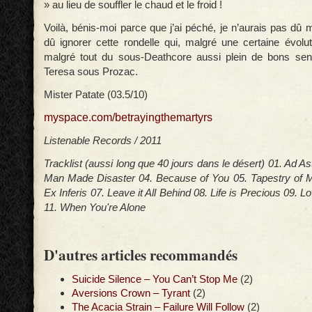
» au lieu de souffler le chaud et le froid !
Voilà, bénis-moi parce que j’ai péché, je n’aurais pas dû m
dû ignorer cette rondelle qui, malgré une certaine évolut
malgré tout du sous-Deathcore aussi plein de bons se
Teresa sous Prozac.
Mister Patate (03.5/10)
myspace.com/betrayingthemartyrs
Listenable Records / 2011
Tracklist (aussi long que 40 jours dans le désert) 01. Ad As
Man Made Disaster 04. Because of You 05. Tapestry of M
Ex Inferis 07. Leave it All Behind 08. Life is Precious 09. 
11. When You're Alone
D'autres articles recommandés
Suicide Silence – You Can’t Stop Me
(2)
Aversions Crown – Tyrant
(2)
The Acacia Strain – Failure Will Follow
(2)