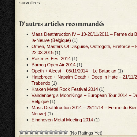
survoltées.
D'autres articles recommandés
Mass Deathtruction IV – 19-20/11/2011 – Ferme du B
la-Neuve (Belgique)
(1)
Omen, Masters Of Disguise, Ostrogoth, Fireforce – 
22.03.2015
(1)
Raismes Fest 2014
(1)
Baroeg Open Air 2014
(1)
Opeth + Alcest – 05/11/2014 – Le Bataclan
(1)
Hatebreed + Napalm Death + Deep In Hate – 21/11/2
Trabendo
(1)
Kraken Metal Rock Festival 2014
(1)
Vandenberg’s MoonKings – European Tour 2014 – De
Belgique
(1)
Mass Deathtruction 2014 – 29/11/14 – Ferme du Biér
Neuve)
(1)
Eindhoven Metal Meeting 2014
(1)
(No Ratings Yet)