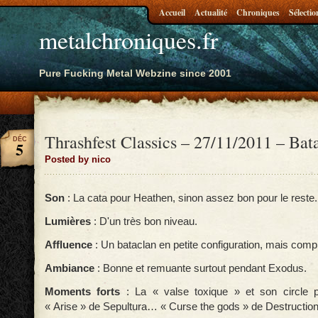
Accueil
Actualité
Chroniques
Sélectio
metalchroniques.fr
Pure Fucking Metal Webzine since 2001
Thrashfest Classics – 27/11/2011 – Bata
DÉC
5
Posted by nico
Son
: La cata pour Heathen, sinon assez bon pour le reste.
Lumières
: D'un très bon niveau.
Affluence
: Un bataclan en petite configuration, mais compl
Ambiance
: Bonne et remuante surtout pendant Exodus.
Moments forts
: La « valse toxique » et son circle 
« Arise » de Sepultura… « Curse the gods » de Destructi