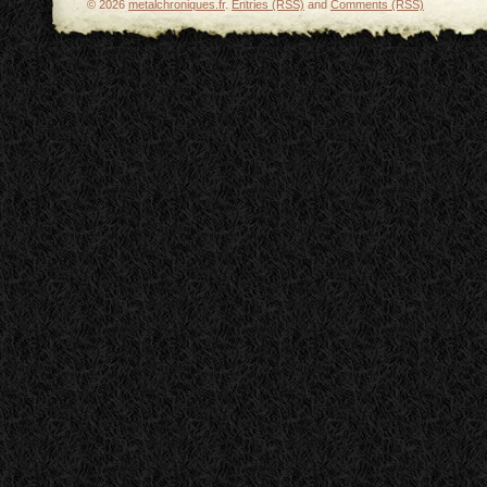
© 2026
metalchroniques.fr
.
Entries (RSS)
and
Comments (RSS)