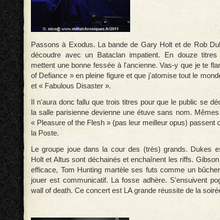
Passons à Exodus. La bande de Gary Holt et de Rob Duk
découdre avec un Bataclan impatient. En douze titres
mettent une bonne fessée à l'ancienne. Vas-y que je te fl
of Defiance » en pleine figure et que j'atomise tout le mo
et « Fabulous Disaster ».
Il n'aura donc fallu que trois titres pour que le public se d
la salle parisienne devienne une étuve sans nom. Mêmes l
« Pleasure of the Flesh » (pas leur meilleur opus) passent
la Poste.
Le groupe joue dans la cour des (très) grands. Dukes e
Holt et Altus sont déchainés et enchaînent les riffs. Gibson
efficace, Tom Hunting martèle ses futs comme un bûchero
jouer est communicatif. La fosse adhère. S'ensuivent pogo
wall of death. Ce concert est LA grande réussite de la soiré