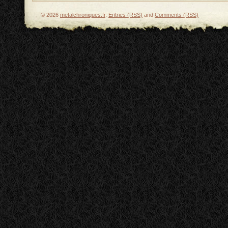
© 2026
metalchroniques.fr
.
Entries (RSS)
and
Comments (RSS)