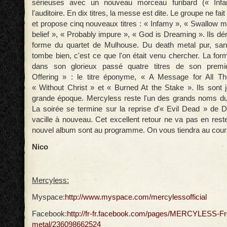
sérieuses avec un nouveau morceau furibard (« Infam
l'auditoire. En dix titres, la messe est dite. Le groupe ne fait
et propose cinq nouveaux titres : « Infamy », « Swallow m
belief », « Probably impure », « God is Dreaming ». Ils d
forme du quartet de Mulhouse. Du death metal pur, sa
tombe bien, c'est ce que l'on était venu chercher. La for
dans son glorieux passé quatre titres de son premi
Offering » : le titre éponyme, « A Message for All 
« Without Christ » et « Burned At the Stake ». Ils son
grande époque. Mercyless reste l'un des grands noms du
La soirée se termine sur la reprise d'« Evil Dead » de D
vacille à nouveau. Cet excellent retour ne va pas en reste
nouvel album sont au programme. On vous tiendra au cour
Nico
Mercyless:
Myspace:
http://www.myspace.com/mercylessofficial
Facebook:
http://fr-fr.facebook.com/pages/MERCYLESS-Fr
metal/236098662524