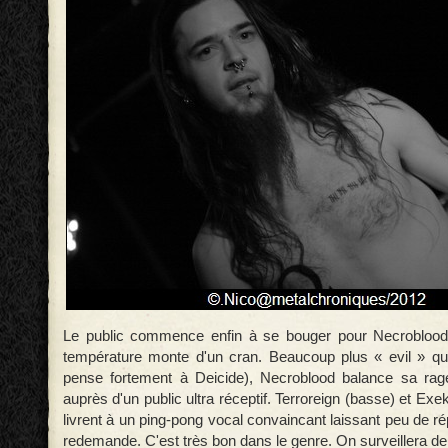
Le public commence enfin à se bouger pour Necroblood. 
température monte d'un cran. Beaucoup plus « evil » q
pense fortement à Deicide), Necroblood balance sa rage
auprès d'un public ultra réceptif. Terroreign (basse) et Exe
livrent à un ping-pong vocal convaincant laissant peu de rép
redemande. C'est très bon dans le genre. On surveillera de 