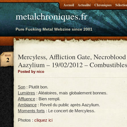
Accueil
Actualité
Chroniques
Sélectio
metalchroniques.fr
Pure Fucking Metal Webzine since 2001
Mercyless, Affliction Gate, Necroblood
MAR
2
Aazylium – 19/02/2012 – Combustibles,
Posted by nico
Son
: Plutôt bon.
Lumières
: Aléatoires, mais globalement bonnes.
Affluence
: Bien rempli.
Ambiance
: Reveil du public après Aazylium.
Moments forts
: Le concert de Mercyless.
Photos :
cliquez ici