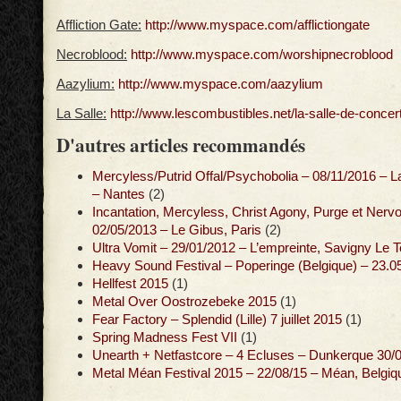
Affliction Gate:
http://www.myspace.com/afflictiongate
Necroblood:
http://www.myspace.com/worshipnecroblood
Aazylium:
http://www.myspace.com/aazylium
La Salle:
http://www.lescombustibles.net/la-salle-de-concert
D'autres articles recommandés
Mercyless/Putrid Offal/Psychobolia – 08/11/2016 – 
– Nantes
(2)
Incantation, Mercyless, Christ Agony, Purge et Nerv
02/05/2013 – Le Gibus, Paris
(2)
Ultra Vomit – 29/01/2012 – L’empreinte, Savigny Le 
Heavy Sound Festival – Poperinge (Belgique) – 23.0
Hellfest 2015
(1)
Metal Over Oostrozebeke 2015
(1)
Fear Factory – Splendid (Lille) 7 juillet 2015
(1)
Spring Madness Fest VII
(1)
Unearth + Netfastcore – 4 Ecluses – Dunkerque 30/
Metal Méan Festival 2015 – 22/08/15 – Méan, Belgiq