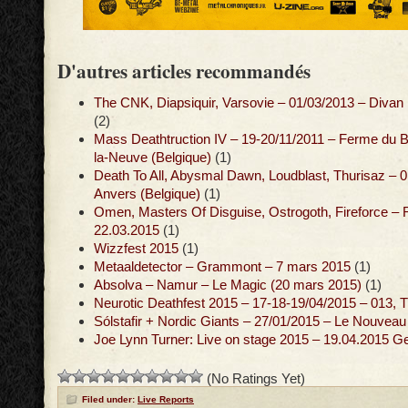
D'autres articles recommandés
The CNK, Diapsiquir, Varsovie – 01/03/2013 – Divan
(2)
Mass Deathtruction IV – 19-20/11/2011 – Ferme du B
la-Neuve (Belgique)
(1)
Death To All, Abysmal Dawn, Loudblast, Thurisaz – 01
Anvers (Belgique)
(1)
Omen, Masters Of Disguise, Ostrogoth, Fireforce – 
22.03.2015
(1)
Wizzfest 2015
(1)
Metaaldetector – Grammont – 7 mars 2015
(1)
Absolva – Namur – Le Magic (20 mars 2015)
(1)
Neurotic Deathfest 2015 – 17-18-19/04/2015 – 013, T
Sólstafir + Nordic Giants – 27/01/2015 – Le Nouvea
Joe Lynn Turner: Live on stage 2015 – 19.04.2015 G
(No Ratings Yet)
Filed under:
Live Reports