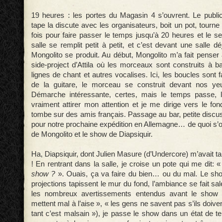
19 heures : les portes du Magasin 4 s’ouvrent. Le public
tape la discute avec les organisateurs, boit un pot, tourne
fois pour faire passer le temps jusqu’à 20 heures et le s
salle se remplit petit à petit, et c’est devant une salle 
Mongolito se produit. Au début, Mongolito m’a fait penser
side-project d’Attila où les morceaux sont construits à 
lignes de chant et autres vocalises. Ici, les boucles sont f
de la guitare, le morceau se construit devant nos yeu
Démarche intéressante, certes, mais le temps passe, 
vraiment attirer mon attention et je me dirige vers le fon
tombe sur des amis français. Passage au bar, petite discus
pour notre prochaine expédition en Allemagne… de quoi s’o
de Mongolito et le show de Diapsiquir.
Ha, Diapsiquir, dont Julien Masure (d’Undercore) m’avait tan
! En rentrant dans la salle, je croise un pote qui me dit: 
show ?
». Ouais, ça va faire du bien… ou du mal. Le s
projections tapissent le mur du fond, l’ambiance se fait sa
les nombreux avertissements entendus avant le show (
mettent mal à l’aise », « les gens ne savent pas s’ils doive
tant c’est malsain »), je passe le show dans un état de te