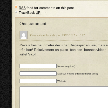
RSS
feed for comments on this post
TrackBack
URI
One comment
Commentaire by scabby on 19/05/2012 at 16:12
J'avais très peur d'être déçu par Diapsiquir en live, mais au
très bon! Relativement en place, bon son, bonnes vidé
juillet Vico!
Name (required)
Mail (will not be published) (required)
Website