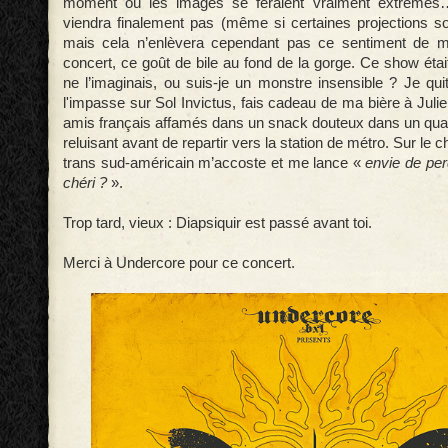
moment où les images se feraient vraiment extrême
viendra finalement pas (même si certaines projections so
mais cela n’enlèvera cependant pas ce sentiment de ma
concert, ce goût de bile au fond de la gorge. Ce show était-
ne l’imaginais, ou suis-je un monstre insensible ? Je quitt
l'impasse sur Sol Invictus, fais cadeau de ma bière à Ju
amis français affamés dans un snack douteux dans un quart
reluisant avant de repartir vers la station de métro. Sur le 
trans sud-américain m’accoste et me lance «
envie de per
chéri ?
».
Trop tard, vieux : Diapsiquir est passé avant toi.
Merci à Undercore pour ce concert.