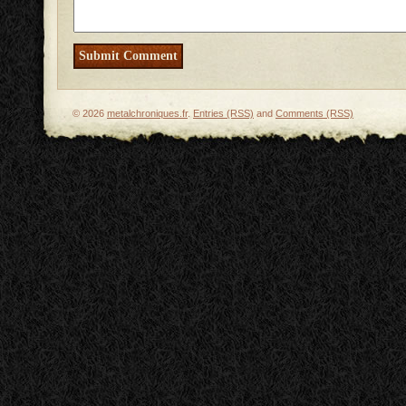
© 2026
metalchroniques.fr
.
Entries (RSS)
and
Comments (RSS)