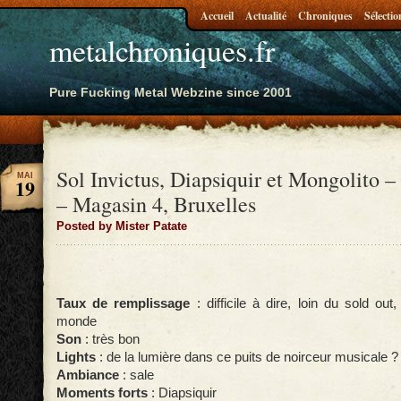
Accueil
Actualité
Chroniques
Sélectio
metalchroniques.fr
Pure Fucking Metal Webzine since 2001
Sol Invictus, Diapsiquir et Mongolito 
MAI
19
– Magasin 4, Bruxelles
Posted by Mister Patate
Taux de remplissage
: difficile à dire, loin du sold ou
monde
Son
: très bon
Lights
: de la lumière dans ce puits de noirceur musicale ?
Ambiance
: sale
Moments forts
: Diapsiquir