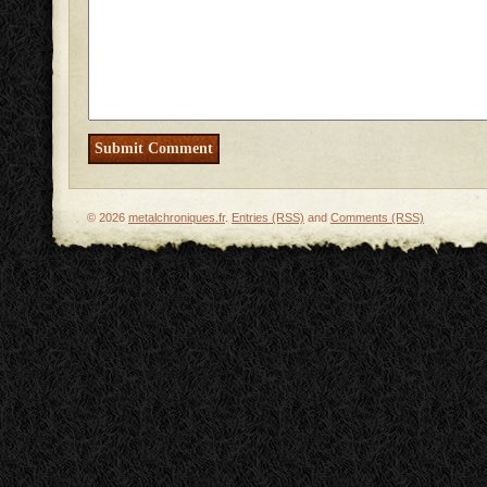
© 2026
metalchroniques.fr
.
Entries (RSS)
and
Comments (RSS)