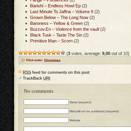
Barishi – Endless Howl Ep
(2)
Last Minute To Jaffna – Volume II
(2)
Grown Below – The Long Now
(2)
Baroness – Yellow & Green
(2)
Buzzov.En – Violence from the vault
(2)
Black Tusk – Taste The Sin
(2)
Primitive Man – Scorn
(2)
(
3
votes, average:
9,00
out of 10)
Filed under:
Chroniques
RSS
feed for comments on this post
TrackBack
URI
No comments
Name (required)
Mail (will not be published) (required)
Website