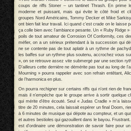
coups de riffs Stoner – un tantinet Thrash. En prime l
moderne et puissant, mais qui évite le côté froid et cl
groupes Nord Américains, Tommy Decker et Mike Sarkis
ont bien fait leur travail. Ici quand c'est crade on le laisse
ça colle bien avec l'ambiance pesante. Un « Ruby Ridge » 
poils de tout amateur de Corrosion Of Conformity, ces der
méfier, on a un sérieux prétendant à la succession qui d
ne se contente pas de tout aplatir à un rythme de pachyde
les baffes sur un rythme plus soutenu, accrochez vous s
», on se retrouve assez vite submergé par une section ryt
D'ailleurs cette dernière ne démérite pas tout au long de l'
Mourning » pourra rappeler avec son refrain entêtant, Ali
de l'harmonica en plus.
On pourra rechigner sur certains riffs qui n'ont rien de fr
mais il n'empèche que le groupe arrive à sortir quelque 
qui mérite d'être écouté. Seul « Judas Cradle » m'a laiss
titre de 20 minutes, cela laissait espérer un final Doom, rien
à 6 minutes de musique qui dépote au compteur, et un quar
et autres bestioles qui gazouillent dans le bayou. Frustran
est d'ordinaire une démonstration de savoir faire pour un