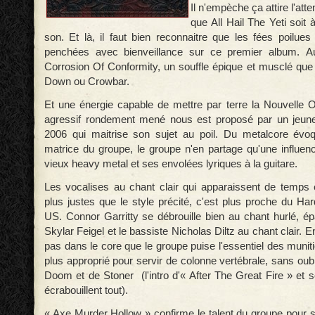
Il n'empèche ça attire l'atte
que All Hail The Yeti soit 
son. Et là, il faut bien reconnaitre que les fées poilue
penchées avec bienveillance sur ce premier album. Au
Corrosion Of Conformity, un souffle épique et musclé que 
Down ou Crowbar.
Et une énergie capable de mettre par terre la Nouvelle 
agressif rondement mené nous est proposé par un jeun
2006 qui maitrise son sujet au poil. Du metalcore év
matrice du groupe, le groupe n'en partage qu'une influen
vieux heavy metal et ses envolées lyriques à la guitare.
Les vocalises au chant clair qui apparaissent de temps
plus justes que le style précité, c'est plus proche du H
US. Connor Garritty se débrouille bien au chant hurlé, ép
Skylar Feigel et le bassiste Nicholas Diltz au chant clair. E
pas dans le core que le groupe puise l'essentiel des munit
plus approprié pour servir de colonne vertébrale, sans ou
Doom et de Stoner (l'intro d'« After The Great Fire » et son
écrabouillent tout).
« Axe Murder Hollow » confirme le talent du groupe pour s