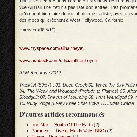
justifie son entrée dans l'arène du business de la musiqu
vue All Hail The Yeti n'a pas raté son entrée. Très promette
qu'on peut bien faire du metal plombé sudiste, avec un vo
des mecs qui crèchent à West Hollywood, Californie.
Hamster (08.5/10)
www.myspace.com/allhailtheyeti
www.facebook.com/officialallhailtheyeti
AFM Records / 2012
Tracklist (59:57) :
01. Deep Creek 02. When the Sky Falls
04. The Weak and Wounded (Prelude to Flames) 05. After 
Bloodguilt 07. The Art of Mourning 08. I Am Wendigod 09.
10. Ruby Ridge (Every Knee Shall Bow) 11. Judas Cradle
D'autres articles recommandés
Iron Man – South Of The Earth
(2)
Baroness – Live at Maida Vale (BBC)
(2)
Fange – Purulences
(2)