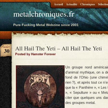
Accueil
Actualité
Chroniques
Sélectio
metalchroniques.fr
Pure Fucking Metal Webzine since 2001
All Hail The Yeti – All Hail The Yeti
AOÛT
30
Posted by Hamster Forever
Un groupe nord américai
d'animal mythique, on a dé
fond de l'Ohio (une chimè
rien ?), et après tout ce n'e
que la « Panthère », « Les
», « Sepulture » ou « Meta
citer que quelques uns d
des groupes metal.