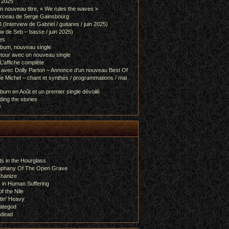
l 2025
 nouveau titre, « We rules the waves »
orceau de Serge Gainsbourg
nterview de Gabriel / guitares / juin 2025)
 de Seb – basse / juin 2025)
es
lbum, nouveau single
etour avec un nouveau single
L’affiche complète
 avec Dolly Parton – Annonce d’un nouveau Best Of
e Michel – chant et synthés / programmations / mai
bum en Août et un premier single dévoilé
ing the stories
y
s in the Hourglass
rophany Of The Open Grave
chanize
 in Human Suffering
f the Nile
tin’ Heavy
ategod
ndead