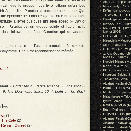
C'est en saupoudrant son power metal de subtilités
Anthrax : un premie
thrash que le groupe nous livre l'album qu'un Iced
Monstrosity – Scre
ffrir. Aujourd'hui Paradox se pose donc en leader. Que
KoRn : un nouveau t
TOWARD THE THRONE
titre éponyme de 9 minutes), de la force brute (le bien
Clawfinger – Before 
titude à livrer quelques riffs bien speed (« Day of
MESSALINE (Intervie
se : Paradox est un groupe solide et fiable. Et la
MAGOYOND (Intervie
 des Helloween et Blind Guardian qui se vautrent
janvier 2026)
HOLY FALLOUT (Inter
Megadeth – Megad
Soen – Reliance
ate jamais sa cible, Paradox pourrait enfin sortir de
GUT SCRAPERS (In
heavy metal. Une juste reconnaissance méritée.
… And Oceans, Mörk
MMXXV – Nantes – 
Hooded Menace – L
REBEL ANGELS (Inte
s.de/
KOB (Interview de B
Infectious Jelqin
The Acacia Strain 
Alcatraz Festival Op
ent 3. Brutalized 4. Fragile Alliance 5. Escalation 6.
Hellfest : Le festival
st 9. The Downward Spiral 10. A Light In The Black
Mayhem : un premie
Misanthrope – Tribut
Igorrr – Amen
ndés
RAVENS CREW (Inte
Bruce Dickinson – M
HEAVYLUTION (Interv
rown
(3)
Alcatraz Festival O
d The Gate
(2)
Alcatraz Festival O
ed Remain Cursed
(2)
Alcatraz Festival O