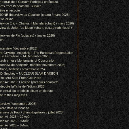
r extrait de « Cursum Perficio » en écoute
ams from Beneath the Surface
itre en écoute
 (Interview de Gauthier (chant) / mars 2026)
we all die
w de Éric « Chattos » Martelat (chant) / mars 2026)
w de Julien ‘Le Mago’ (chant, guitare rythmique) /
view de Flo (guitares) / janvier 2026)
eth
terview / décembre 2025)
 Gryning , Angstkrig – The European Regeneration
Le Ferrailleur – 14 Décembre 2025
achrymose Monuments of Obscuration
rview de Benjamin, Batterie/ novembre 2025)
runo, batterie / novembre 2025)
g & Dj Smokey – NUCLEAR SLAM DIVISION
– You Are Safe From God Here
en Air 2026 : L’affiche (presque) complète.
 dévoile l’affiche de l’édition 2026
r extrait du prochain album en écoute
e to their majesties
rview / septembre 2025)
ore Balls to Picasso
iew de Paul / chant & guitares / juillet 2025)
pen Air 2025 – 10 Août
pen Air 2025 – 9 Août
pen Air 2025 – 8 Août