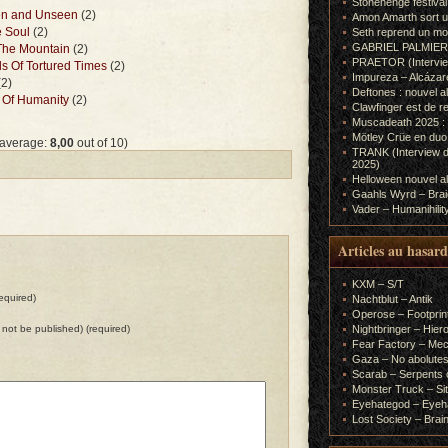
Stonehenge festiva
en and Unseen
(2)
Amon Amarth sort un
e Soul
(2)
Seth reprend un m
GABRIEL PALMIERI (I
 The Mountain
(2)
PRAETOR (Interview
s Of Tortured Times
(2)
Impureza – Alcázar
2)
Deftones : nouvel a
 Of Humanity
(2)
Clawfinger est de r
Muscadeath 2025 : 
Mötley Crüe en duo
 average:
8,00
out of 10)
TRANK (Interview d
2025)
Helloween nouvel al
Gaahls Wyrd – Braid
Vader – Humanihilit
Articles au hasard
KXM – S/T
equired)
Nachtblut – Antik
Operose – Footprint
ll not be published) (required)
Nightbringer – Hie
Fear Factory – Me
Gaza – No abolutes
Scarab – Serpents o
Monster Truck – Sit
Eyehategod – Eyeh
Lost Society – Brai