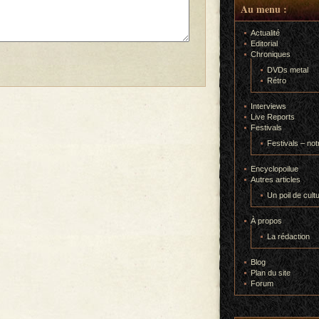
Au menu :
Actualité
Editorial
Chroniques
DVDs metal
Rétro
Interviews
Live Reports
Festivals
Festivals – not
Encyclopoilue
Autres articles
Un poil de cult
À propos
La rédaction
Blog
Plan du site
Forum