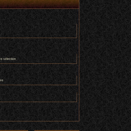
re sélection
ure