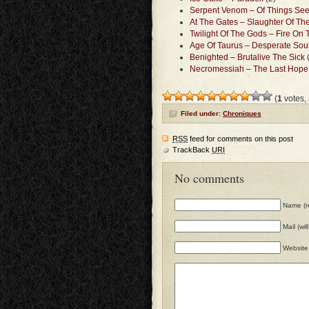
Serpent Venom – Of Things Se
At The Gates – Slaughter Of Th
Twilight Of The Gods – Fire On
Age Of Taurus – Desperate Soul
Benighted – Brutalive The Sick
(
Necromessiah – The Last Hope
(
1
votes,
Filed under:
Chroniques
RSS
feed for comments on this post
TrackBack
URI
No comments
Name (r
Mail (wi
Website