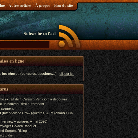
lue
Autres articles
À propos
Plan du site
Subscribe to feed
ises en ligne
s les photos (concerts, sessions…)
:
cliquer ici
parus
me extrait de « Cursum Perficio » à découvrir
e un nouveau titre surprenant
rasement
terview de Crow (guitares) & Pit (chant) / juin
terview – guitares – mai 2026)
Voyager Golden Banquet
nd Serpent Rising
xt to die