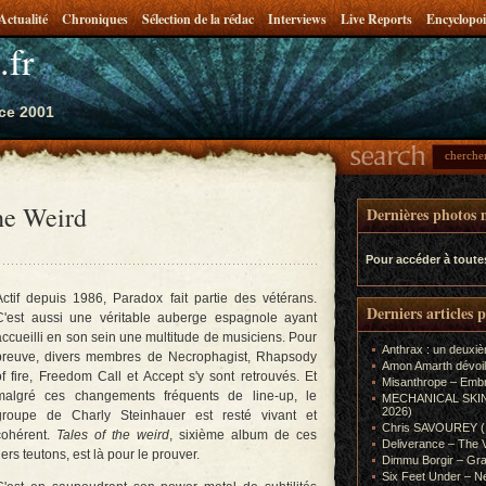
Actualité
Chroniques
Sélection de la rédac
Interviews
Live Reports
Encyclopoi
.fr
ce 2001
he Weird
Dernières photos m
Pour accéder à toute
Actif depuis 1986, Paradox fait partie des vétérans.
Derniers articles 
C'est aussi une véritable auberge espagnole ayant
accueilli en son sein une multitude de musiciens. Pour
Anthrax : un deuxiè
preuve, divers membres de Necrophagist, Rhapsody
Amon Amarth dévoil
of fire, Freedom Call et Accept s'y sont retrouvés. Et
Misanthrope – Emb
malgré ces changements fréquents de line-up, le
MECHANICAL SKIN (In
2026)
groupe de Charly Steinhauer est resté vivant et
Chris SAVOUREY (In
cohérent.
Tales of the weird
, sixième album de ces
Deliverance – The 
iers teutons, est là pour le prouver.
Dimmu Borgir – Gra
Six Feet Under – Ne