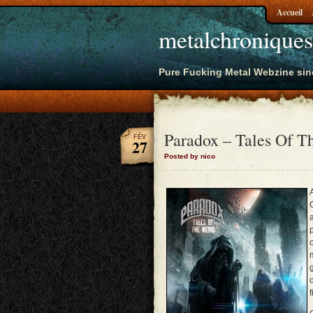
Accueil
metalchroniques
Pure Fucking Metal Webzine sin
Paradox – Tales Of T
FÉV
27
Posted by nico
f