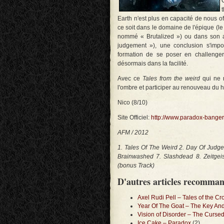
Earth n'est plus en capacité de nous o
ce soit dans le domaine de l'épique (le 
nommé « Brutalized ») ou dans son ap
judgement »), une conclusion s'impo
formation de se poser en challenger
désormais dans la facilité.
Avec ce
Tales from the weird
qui ne r
l'ombre et participer au renouveau du 
Nico (8/10)
Site Officiel:
http://www.paradox-banger
AFM / 2012
1. Tales Of The Weird 2. Day Of Judgem
Brainwashed 7. Slashdead 8. Zeitgei
(bonus Track)
D'autres articles recomma
Axel Rudi Pell – Tales of the C
Year Of The Goat – The Key An
Vision of Disorder – The Curs
Ice Cake – Paradox
(2)