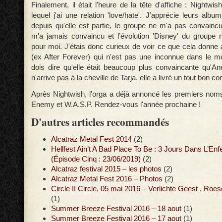
Finalement, il était l'heure de la tête d'affiche : Nightw
lequel j'ai une relation 'love/hate'. J’apprécie leurs alb
depuis qu'elle est partie, le groupe ne m'a pas convainc
m'a jamais convaincu et l’évolution 'Disney' du groupe 
pour moi. J'étais donc curieux de voir ce que cela donne
(ex After Forever) qui n'est pas une inconnue dans le 
dois dire qu'elle était beaucoup plus convaincante qu'An
n'arrive pas à la cheville de Tarja, elle a livré un tout bon co
Après Nightwish, l'orga a déjà annoncé les premiers nom
Enemy et W.A.S.P. Rendez-vous l'année prochaine !
D'autres articles recommandés
Alcatraz Metal Fest 2014
(2)
Hellfest Ain’t A Bad Place To Be : 3 Jours Dans L’Enf
(Épisode Cinq : 23/06/2019)
(2)
Alcatraz festival 2015 – les photos
(2)
Alcatraz Metal Fest 2016 – Photos
(2)
Circle II Circle, 05 mai 2016 – Verlichte Geest , Roes
(1)
Summer Breeze Festival 2016 – 18 aout
(1)
Summer Breeze Festival 2016 – 17 aout
(1)