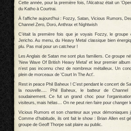
Cette année, pour la première fois, l'Alcatraz était un 'Open 
du Katho à Courtrai.
À l'affiche aujourd’hui : Fozzy, Satan, Vicious Rumors, D
Channel Zero, Doro, Anthrax et Nightwish
C’était la première fois que je voyais Fozzy, le groupe
Jericho. Au menu, du Heavy Metal classique bien énergiq
plu. Pas mal pour un catcheur !
Les Anglais de Satan me sont plus familiers. Ce groupe né
'New Wave Of British Heavy Metal' et leur premier album 
n'est pas inconnu chez de nombreux métalleux. Un conc
plein de morceaux de 'Court In The Act'.
Rest in peace Phil Baheux ! C'est pendant le concert de S
la nouvelle…. Phil Baheux, le batteur de Channel
soudainement. Ce fut un grand choc pour l'organisati
visiteurs, mais hélas… On ne peut rien faire pour changer l
Vicious Rumors et son chanteur aux yeux démoniaques jo
Comme d'habitude, ils ont fait le show : Brian Allen est gé
groupe de Geoff Thorpe sait plaire au public.