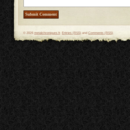
© 2026
metalchroniques.fr
.
Entries (RSS)
and
Comments (RSS)