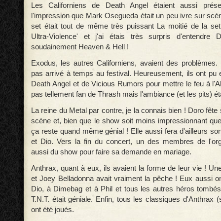
Les Californiens de Death Angel étaient aussi prése
l'impression que Mark Osegueda était un peu ivre sur scèn
set était tout de même très puissant La moitié de la setl
Ultra-Violence' et j'ai étais très surpris d'entendre 
soudainement Heaven & Hell !
Exodus, les autres Californiens, avaient des problèmes. 
pas arrivé à temps au festival. Heureusement, ils ont pu 
Death Angel et de Vicious Rumors pour mettre le feu à l'A
pas tellement fan de Thrash mais l'ambiance (et les pits) éta
La reine du Metal par contre, je la connais bien ! Doro fêt
scène et, bien que le show soit moins impressionnant qu
ça reste quand même génial ! Elle aussi fera d'ailleurs son 
et Dio. Vers la fin du concert, un des membres de l'orga
aussi du show pour faire sa demande en mariage.
Anthrax, quant à eux, ils avaient la forme de leur vie ! Une
et Joey Belladonna avait vraiment la pêche ! Eux aussi ont 
Dio, à Dimebag et à Phil et tous les autres héros tombés 
T.N.T. était géniale. Enfin, tous les classiques d'Anthra
ont été joués.