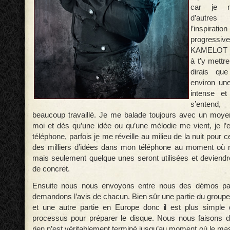
car je m
d’autres 
l’inspir
progres
KAMELOT 
à t’y mettr
dirais que
environ un
intense et 
s’enten
beaucoup travaillé. Je me balade toujours avec un moyen
moi et dès qu’une idée ou qu’une mélodie me vient, je l’
téléphone, parfois je me réveille au milieu de la nuit pour c
des milliers d’idées dans mon téléphone au moment où 
mais seulement quelque unes seront utilisées et deviend
de concret.
Ensuite nous nous envoyons entre nous des démos par
demandons l’avis de chacun. Bien sûr une partie du groupe
et une autre partie en Europe donc il est plus simple
processus pour préparer le disque. Nous nous faisons d
rien n’est véritablement terminé jusqu’au moment où le mas