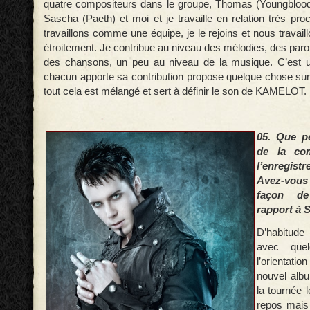
quatre compositeurs dans le groupe, Thomas (Youngblood),
Sascha (Paeth) et moi et je travaille en relation très pr
travaillons comme une équipe, je le rejoins et nous travai
étroitement. Je contribue au niveau des mélodies, des paro
des chansons, un peu au niveau de la musique. C’est un
chacun apporte sa contribution propose quelque chose sur 
tout cela est mélangé et sert à définir le son de KAMELOT.
05. Que p
de la co
l’enregist
Avez-vou
façon de
rapport à S
D’habitud
avec que
l’orientati
nouvel albu
la tournée 
repos mais