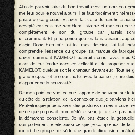
Afin de pouvoir faire du bon travail avec un nouveau gr
meilleur pour le nouvel album, il te faut forcément t’intéresse
passé de ce groupe. Et avoir fait cette démarche a aussi
accepté car cela me semblerait bizarre et malvenu de v
complétement le son du groupe car j’aurais son
différemment. Et je ne pense que les fans auraient approu
d’agir. Donc bien sûr j’ai fait mes devoirs, j’ai fait m
comprendre l’essence du groupe, sa marque de fabrique,
savoir comment KAMELOT pourrait sonner avec moi. Ce
alors de me fondre dans ce collectif et de proposer aux
KAMELOT, quelque soit le chanteur devant eux. Tout ne gar
grand respect et une continuité avec le passé, je me dois
d’apporter de la nouveauté.
De mon point de vue, ce que j’apporte de nouveau sur la t
du côté de la relation, de la connexion que je parviens à c
Peut-être que je peux avoir des postures ou des mouvem
de ce que proposait mon prédécesseur, je ne sais pas mais 
la démarche consciente. Je n’ai pas étudié la gestuel
comportement reflète aussi ce que je comprends de la m
me dit. Le groupe possède une grande dimension théâtrale