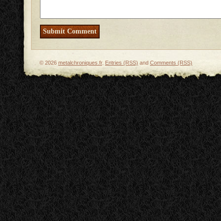
© 2026
metalchroniques.fr
.
Entries (RSS)
and
Comments (RSS)