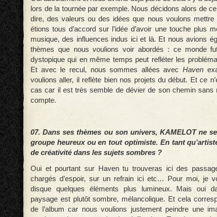
lors de la tournée par exemple. Nous décidons alors de c
dire, des valeurs ou des idées que nous voulons mettre
étions tous d’accord sur l’idée d’avoir une touche plus 
musique, des influences indus ici et là. Et nous avions é
thèmes que nous voulions voir abordés : ce monde fut
dystopique qui en même temps peut refléter les probléma
Et avec le recul, nous sommes allées avec
Haven
exa
voulions aller, il reflète bien nos projets du début. Et ce n
cas car il est très semble de dévier de son chemin san
compte.
07. Dans ses thèmes ou son univers, KAMELOT ne se
groupe heureux ou en tout optimiste. En tant qu’artist
de créativité dans les sujets sombres ?
Oui et pourtant sur Haven tu trouveras ici des passage
chargés d’espoir, sur un refrain ici etc… Pour moi, je 
disque quelques éléments plus lumineux. Mais oui da
paysage est plutôt sombre, mélancolique. Et cela correspo
de l’album car nous voulions justement peindre une 