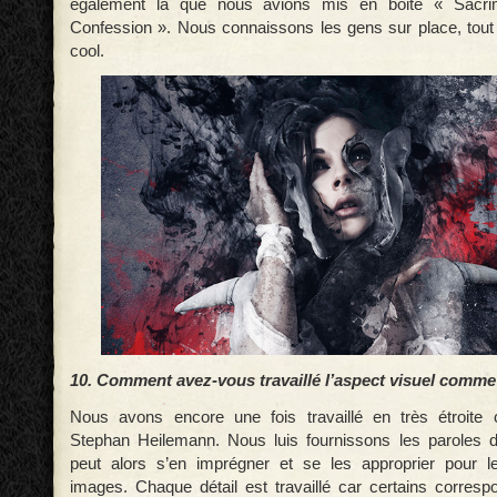
également là que nous avions mis en boite « Sacr
Confession ». Nous connaissons les gens sur place, tout
cool.
10. Comment avez-vous travaillé l’aspect visuel comme
Nous avons encore une fois travaillé en très étroite c
Stephan Heilemann. Nous luis fournissons les paroles d
peut alors s’en imprégner et se les approprier pour l
images. Chaque détail est travaillé car certains corresp