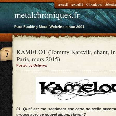
Accueil
Actualité
Chroniques
Sélectio
metalchroniques.fr
Pure Fucking Metal Webzine since 2001
KAMELOT (Tommy Karevik, chant, int
MAI
3
Paris, mars 2015)
Posted by Oshyrya
01. Quel est ton sentiment sur cette nouvelle aventu
groupe avec ce nouvel album, Haven ?