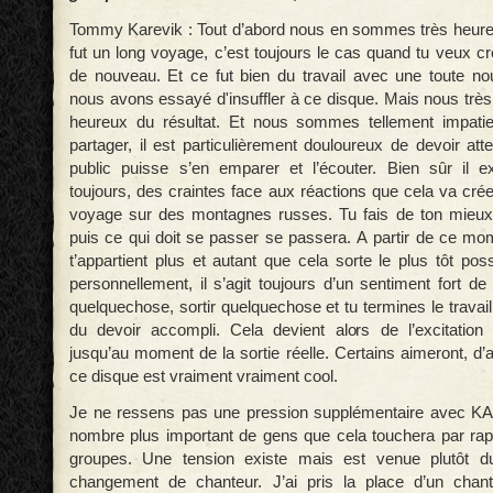
Tommy Karevik : Tout d’abord nous en sommes très heureux
fut un long voyage, c’est toujours le cas quand tu veux c
de nouveau. Et ce fut bien du travail avec une toute no
nous avons essayé d'insuffler à ce disque. Mais nous très
heureux du résultat. Et nous sommes tellement impatie
partager, il est particulièrement douloureux de devoir at
public puisse s’en emparer et l’écouter. Bien sûr il ex
toujours, des craintes face aux réactions que cela va cré
voyage sur des montagnes russes. Tu fais de ton mieu
puis ce qui doit se passer se passera. A partir de ce mom
t’appartient plus et autant que cela sorte le plus tôt pos
personnellement, il s’agit toujours d’un sentiment fort de 
quelquechose, sortir quelquechose et tu termines le travai
du devoir accompli. Cela devient alors de l’excitation 
jusqu’au moment de la sortie réelle. Certains aimeront, d
ce disque est vraiment vraiment cool.
Je ne ressens pas une pression supplémentaire avec K
nombre plus important de gens que cela touchera par ra
groupes. Une tension existe mais est venue plutôt du 
changement de chanteur. J’ai pris la place d’un chante