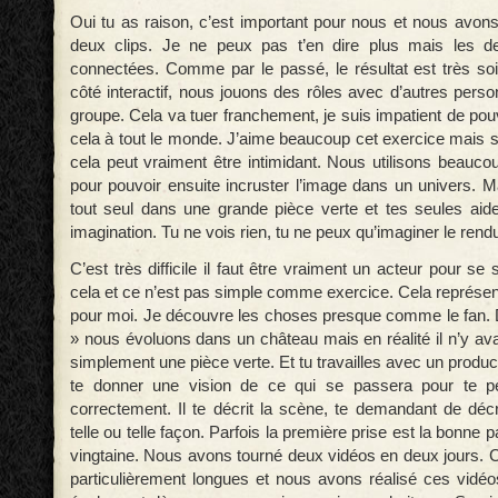
Oui tu as raison, c’est important pour nous et nous avons
deux clips. Je ne peux pas t’en dire plus mais les d
connectées. Comme par le passé, le résultat est très soig
côté interactif, nous jouons des rôles avec d’autres pers
groupe. Cela va tuer franchement, je suis impatient de pouv
cela à tout le monde. J’aime beaucoup cet exercice mais s
cela peut vraiment être intimidant. Nous utilisons beauco
pour pouvoir ensuite incruster l’image dans un univers. M
tout seul dans une grande pièce verte et tes seules aid
imagination. Tu ne vois rien, tu ne peux qu’imaginer le rendu 
C’est très difficile il faut être vraiment un acteur pour se 
cela et ce n’est pas simple comme exercice. Cela représent
pour moi. Je découvre les choses presque comme le fan.
» nous évoluons dans un château mais en réalité il n’y av
simplement une pièce verte. Et tu travailles avec un produ
te donner une vision de ce qui se passera pour te pe
correctement. Il te décrit la scène, te demandant de déc
telle ou telle façon. Parfois la première prise est la bonne pa
vingtaine. Nous avons tourné deux vidéos en deux jours. C
particulièrement longues et nous avons réalisé ces vidéo