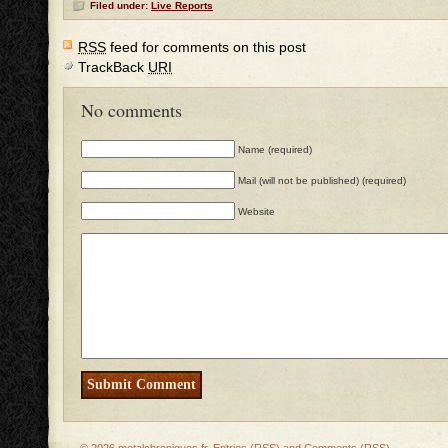
Filed under:
Live Reports
RSS
feed for comments on this post
TrackBack
URI
No comments
Name (required)
Mail (will not be published) (required)
Website
© 2026
metalchroniques.fr
.
Entries (RSS)
and
Comments (RSS)