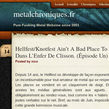
Accueil
Actualité
Chroniques
Sélectio
metalchroniques.fr
Pure Fucking Metal Webzine since 2001
Hellfest/Knotfest Ain’t A Bad Place To 
JUIL
14
Dans L’Enfer De Clisson. (Épisode Un)
Posted by nico
Depuis 14 ans, le Hellfest se développe de façon exponent
un incontournable pour tout amateur de metal qui se respe
Les places se vendent en un claquement de doigt. Et
années les médias généralistes sont aux aguets. 
obligatoirement au rendez-vous, tout comme les « haters 
joutes verbales sur le net. Bref, au mois de Juin, impossi
cette grande kermesse musicale.