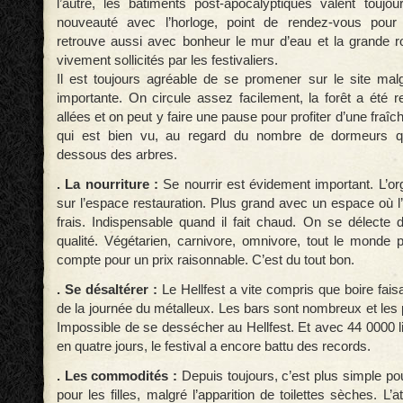
l’autre, les bâtiments post-apocalyptiques valent toujou
nouveauté avec l’horloge, point de rendez-vous pour l
retrouve aussi avec bonheur le mur d’eau et la grande r
vivement sollicités par les festivaliers.
Il est toujours agréable de se promener sur le site mal
importante. On circule assez facilement, la forêt a été
allées et on peut y faire une pause pour profiter d’une fraî
qui est bien vu, au regard du nombre de dormeurs qu
dessous des arbres.
. La nourriture :
Se nourrir est évidement important. L’or
sur l’espace restauration. Plus grand avec un espace où l
frais. Indispensable quand il fait chaud. On se délecte d
qualité. Végétarien, carnivore, omnivore, tout le monde 
compte pour un prix raisonnable. C’est du tout bon.
. Se désaltérer :
Le Hellfest a vite compris que boire faisai
de la journée du métalleux. Les bars sont nombreux et les 
Impossible de se dessécher au Hellfest. Et avec 44 0000 l
en quatre jours, le festival a encore battu des records.
. Les commodités :
Depuis toujours, c’est plus simple po
pour les filles, malgré l’apparition de toilettes sèches. L’