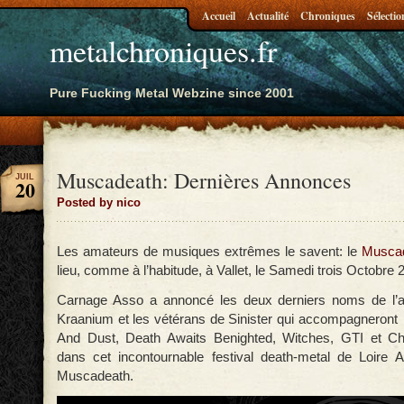
Accueil
Actualité
Chroniques
Sélectio
metalchroniques.fr
Pure Fucking Metal Webzine since 2001
Muscadeath: Dernières Annonces
JUIL
20
Posted by nico
Les amateurs de musiques extrêmes le savent: le
Musca
lieu, comme à l’habitude, à Vallet, le Samedi trois Octobre 
Carnage Asso a annoncé les deux derniers noms de l’af
Kraanium et les vétérans de Sinister qui accompagneront 
And Dust, Death Awaits Benighted, Witches, GTI et C
dans cet incontournable festival death-metal de Loire At
Muscadeath.