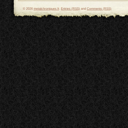
© 2026
metalchroniques.fr
.
Entries (RSS)
and
Comments (RSS)