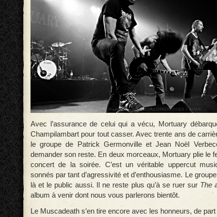
Avec l’assurance de celui qui a vécu, Mortuary débarqu
Champilambart pour tout casser. Avec trente ans de carriè
le groupe de Patrick Germonville et Jean Noël Verbecq
demander son reste. En deux morceaux, Mortuary plie le fe
concert de la soirée. C’est un véritable uppercut musi
sonnés par tant d’agressivité et d’enthousiasme. Le groupe
là et le public aussi. Il ne reste plus qu’à se ruer sur
The 
album à venir dont nous vous parlerons bientôt.
Le Muscadeath s’en tire encore avec les honneurs, de par