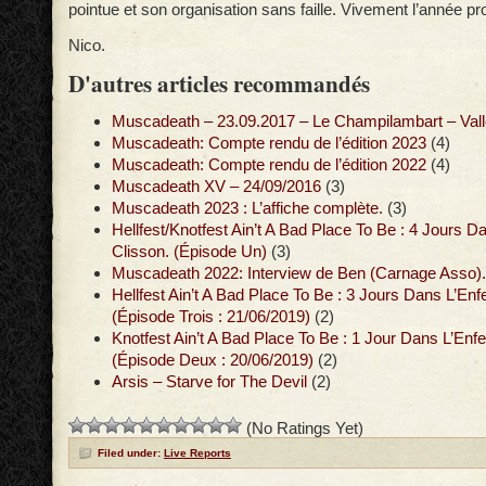
pointue et son organisation sans faille. Vivement l’année pr
Nico.
D'autres articles recommandés
Muscadeath – 23.09.2017 – Le Champilambart – Vall
Muscadeath: Compte rendu de l’édition 2023
(4)
Muscadeath: Compte rendu de l’édition 2022
(4)
Muscadeath XV – 24/09/2016
(3)
Muscadeath 2023 : L’affiche complète.
(3)
Hellfest/Knotfest Ain’t A Bad Place To Be : 4 Jours D
Clisson. (Épisode Un)
(3)
Muscadeath 2022: Interview de Ben (Carnage Asso).
Hellfest Ain’t A Bad Place To Be : 3 Jours Dans L’Enf
(Épisode Trois : 21/06/2019)
(2)
Knotfest Ain’t A Bad Place To Be : 1 Jour Dans L’Enf
(Épisode Deux : 20/06/2019)
(2)
Arsis – Starve for The Devil
(2)
(No Ratings Yet)
Filed under:
Live Reports