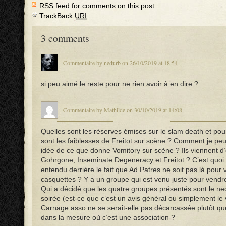
RSS
feed for comments on this post
TrackBack
URI
3 comments
Commentaire by nedurb on 26/10/2019 at 18:54
si peu aimé le reste pour ne rien avoir à en dire ?
Commentaire by Mathilde on 30/10/2019 at 14:08
Quelles sont les réserves émises sur le slam death et pou
sont les faiblesses de Freitot sur scène ? Comment je pe
idée de ce que donne Vomitory sur scène ? Ils viennent d’
Gohrgone, Inseminate Degeneracy et Freitot ? C’est quoi 
entendu derrière le fait que Ad Patres ne soit pas là pour
casquettes ? Y a un groupe qui est venu juste pour vend
Qui a décidé que les quatre groupes présentés sont le nec
soirée (est-ce que c’est un avis général ou simplement le 
Carnage asso ne se serait-elle pas décarcassée plutôt q
dans la mesure où c’est une association ?