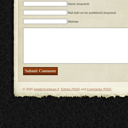
Name (required)
Mail (will not be published) (required)
Website
© 2026
metalchroniques.fr
.
Entries (RSS)
and
Comments (RSS)