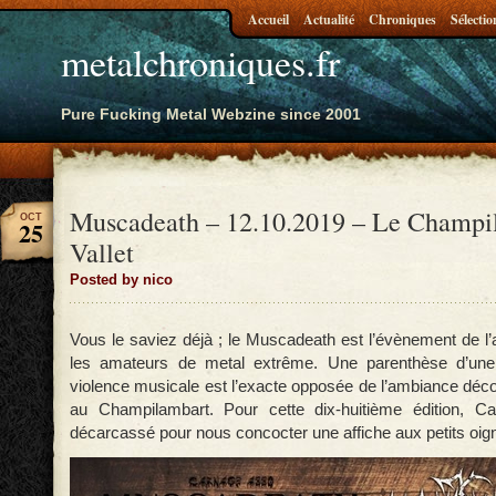
Accueil
Actualité
Chroniques
Sélectio
metalchroniques.fr
Pure Fucking Metal Webzine since 2001
Muscadeath – 12.10.2019 – Le Champi
OCT
25
Vallet
Posted by nico
Vous le saviez déjà ; le Muscadeath est l’évènement de l
les amateurs de metal extrême. Une parenthèse d’une
violence musicale est l’exacte opposée de l’ambiance déco
au Champilambart. Pour cette dix-huitième édition, C
décarcassé pour nous concocter une affiche aux petits oig