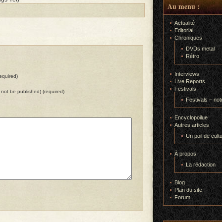
Au menu :
Actualité
Editorial
Chroniques
DVDs metal
Rétro
Interviews
equired)
Live Reports
Festivals
ll not be published) (required)
Festivals – not
Encyclopoilue
Autres articles
Un poil de cult
À propos
La rédaction
Blog
Plan du site
Forum