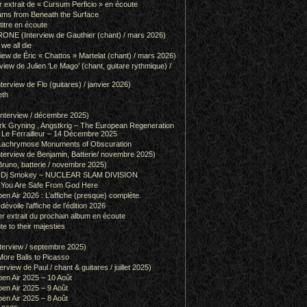
r extrait de « Cursum Perficio » en écoute
ams from Beneath the Surface
itre en écoute
 (Interview de Gauthier (chant) / mars 2026)
we all die
w de Éric « Chattos » Martelat (chant) / mars 2026)
w de Julien ‘Le Mago’ (chant, guitare rythmique) /
view de Flo (guitares) / janvier 2026)
eth
terview / décembre 2025)
 Gryning , Angstkrig – The European Regeneration
Le Ferrailleur – 14 Décembre 2025
achrymose Monuments of Obscuration
rview de Benjamin, Batterie/ novembre 2025)
runo, batterie / novembre 2025)
g & Dj Smokey – NUCLEAR SLAM DIVISION
– You Are Safe From God Here
en Air 2026 : L’affiche (presque) complète.
 dévoile l’affiche de l’édition 2026
r extrait du prochain album en écoute
e to their majesties
rview / septembre 2025)
ore Balls to Picasso
iew de Paul / chant & guitares / juillet 2025)
pen Air 2025 – 10 Août
pen Air 2025 – 9 Août
pen Air 2025 – 8 Août