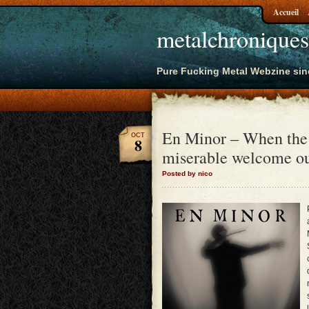
Accueil
metalchroniques
Pure Fucking Metal Webzine sin
En Minor – When the c
OCT
8
miserable welcome o
Posted by nico