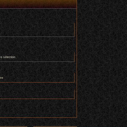
re sélection
ure