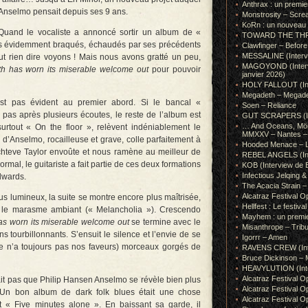
Anthrax : un premie
Anselmo pensait depuis ses 9 ans.
Monstrosity – Scre
KoRn : un nouveau t
Quand le vocaliste a annoncé sortir un album de «
TOWARD THE THRONE
 évidemment braqués, échaudés par ses précédents
Clawfinger – Before 
MESSALINE (Intervie
eut rien dire voyons ! Mais nous avons gratté un peu,
MAGOYOND (Intervie
th has worn its miserable welcome out
pour pouvoir
janvier 2026)
HOLY FALLOUT (Inter
Megadeth – Megad
t pas évident au premier abord. Si le bancal «
Soen – Reliance
as après plusieurs écoutes, le reste de l’album est
GUT SCRAPERS (In
… And Oceans, Mörk
urtout « On the floor », relèvent indéniablement le
MMXXV – Nantes – 
 d’Anselmo, rocailleuse et grave, colle parfaitement à
Hooded Menace – L
Schteve Taylor envoûte et nous ramène au meilleur de
REBEL ANGELS (Inte
al, le guitariste a fait partie de ces deux formations
KOB (Interview de B
Infectious Jelqin
dwards.
The Acacia Strain 
Alcatraz Festival Op
us lumineux, la suite se montre encore plus maîtrisée,
Hellfest : Le festival
 le marasme ambiant (« Melancholia »). Crescendo
Mayhem : un premie
as worn its miserable welcome out
se termine avec le
Misanthrope – Tribut
ns tourbillonnants. S’ensuit le silence et l’envie de se
Igorrr – Amen
tre n’a toujours pas nos faveurs) morceaux gorgés de
RAVENS CREW (Inte
Bruce Dickinson – M
HEAVYLUTION (Interv
Alcatraz Festival O
dait pas que Philip Hansen Anselmo se révèle bien plus
Alcatraz Festival O
r. Un bon album de dark folk blues était une chose
Alcatraz Festival O
t « Five minutes alone ». En baissant sa garde, il