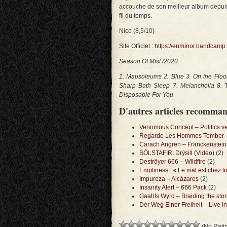
accouche de son meilleur album depuis
fil du temps.
Nico (8,5/10)
Site Officiel :
https://enminor.bandcamp
Season Of Mist /2020
1. Mausoleums 2. Blue 3. On the Flo
Sharp Bath Sleep 7. Melancholia 8. T
Disposable For You
D'autres articles recomma
Venomous Concept – Politics ve
Regarde Les Hommes Tomber –
Carach Angren – Franckenstei
SÓLSTAFIR: Drýsill (Video)
(2)
Deströyer 666 – Wildfire
(2)
Emptiness : « Le mal est chez lu
Impureza – Alcázares
(2)
Insanity Alert – 666 Pack
(2)
Gaahls Wyrd – Braiding the stor
Der Weg Einer Freiheit – Live In
(No Ratin