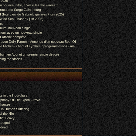
l 2025
 nouveau titre, « We rules the waves »
orceau de Serge Gainsbourg
nterview de Gabriel / guitares / juin 2025)
 de Seb – basse / juin 2025)
es
lbum, nouveau single
etour avec un nouveau single
L’affiche complète
 avec Dolly Parton – Annonce d’un nouveau Best Of
e Michel – chant et synthés / programmations / mai
bum en Août et un premier single dévoilé
ing the stories
y
s in the Hourglass
rophany Of The Open Grave
chanize
 in Human Suffering
f the Nile
tin’ Heavy
ategod
ndead