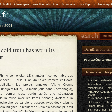
Actualité
Chroniques
Sélection de la rédac
Interviews
Live Reports
Encyclopoi
.fr
ce 2001
old truth has worn its
Dernières photos m
ut
Pour accéder à toute
Derniers articles 
Phil Anselmo était LE chanteur incontournable des
années 90 lorsqu’il œuvrait avec Pantera et Down.
Anthrax : un deuxiè
Amon Amarth dévoil
Multipliant les projets annexes (Viking Crown,
Misanthrope – Emb
Superjoint Ritual, il a même joué dans Necrophagia),
MECHANICAL SKIN (In
ce dernier s’est perdu après une séparation
2026)
douloureuse avec les frères Abbott ; vivotant à la
Chris SAVOUREY (In
Deliverance – The 
recherche de sa gloire passée. Avec deux albums
Dimmu Borgir – Gra
solo indignes, le résident de Nola n’a pas non plus fait
Six Feet Under – Ne
l’affaire… Jusqu’à En Minor, un nouveau projet auquel