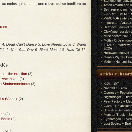
Stonehenge festiva
 au moins quinze ans ; une œuvre qui se bonifiera au
Amon Amarth sort un
Seth reprend un m
GABRIEL PALMIERI (I
PRAETOR (Interview
Impureza – Alcázar
.com
Deftones : nouvel a
Clawfinger est de r
Muscadeath 2025 : 
Mötley Crüe en duo
or 4. Dead Can’t Dance 5. Love Needs Love 6. Warm
TRANK (Interview d
2025)
his is Not Your Day 9. Black Mass 10. Hats Off 11.
Helloween nouvel al
Gaahls Wyrd – Braid
Vader – Humanihilit
ndés
Articles au hasard
rsus the erection
(3)
 Ascension
(3)
na Strataemontanus
(3)
KXM – S/T
Nachtblut – Antik
Operose – Footprint
Nightbringer – Hie
i » (Video).
(2)
Fear Factory – Me
Gaza – No abolutes
Scarab – Serpents o
ies
(2)
Monster Truck – Sit
 Berlin
(2)
Eyehategod – Eyeh
Lost Society – Brai
gs Yet)