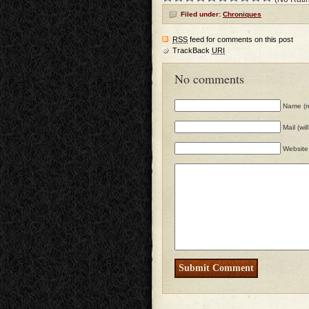
Filed under:
Chroniques
RSS
feed for comments on this post
TrackBack
URI
No comments
Name (r
Mail (wi
Website