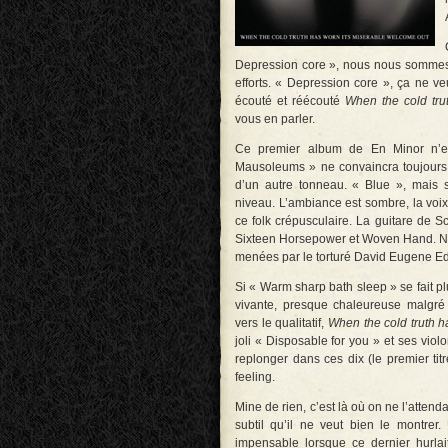
Depression core », nous nous sommes
efforts. « Depression core », ça ne v
écouté et réécouté
When the cold tru
vous en parler.
Ce premier album de En Minor n’es
Mausoleums » ne convaincra toujours p
d’un autre tonneau. « Blue », mais s
niveau. L’ambiance est sombre, la voix
ce folk crépusculaire. La guitare de 
Sixteen Horsepower et Woven Hand. Norm
menées par le torturé David Eugene E
Si « Warm sharp bath sleep » se fait pl
vivante, presque chaleureuse malgré
vers le qualitatif,
When the cold truth h
joli « Disposable for you » et ses violo
replonger dans ces dix (le premier ti
feeling.
Mine de rien, c’est là où on ne l’atten
subtil qu’il ne veut bien le montre
impensable lorsque ce dernier hurlai