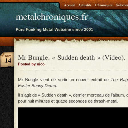
Accueil
Actualité
Chroniques
Sélectio
metalchroniques.fr
Pure Fucking Metal Webzine since 2001
Mr Bungle: « Sudden death » (Video).
NOV
14
Posted by nico
Mr Bungle vient de sortir un nouvel extrait de
The Rag
Easter Bunny Demo
.
Il s’agit de « Sudden death », dernier morceau de l’album
pour huit minutes et quatre secondes de thrash-metal.