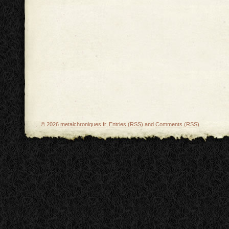
© 2026
metalchroniques.fr
.
Entries (RSS)
and
Comments (RSS)