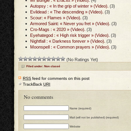
Mr Bungle : « Eracist » (Video).
(4)
Autopsy : « In the grip of winter » (Video).
(3)
Evildead : « The descending » (Video).
(3)
Scour: « Flames » (Video).
(3)
Armored Saint: « Never you fret » (Video).
(3)
Cro-Mags : « 2020 » (Video).
(3)
Eyehategod : « High risk trigger » (Video).
(3)
Nightfall : « Darkness forever » (Video).
(3)
Moonspell : « Common prayers » (Video).
(3)
(No Ratings Yet)
Filed under: Non classé
RSS
feed for comments on this post
TrackBack
URI
No comments
Name (required)
Mail (will not be published) (required)
Website