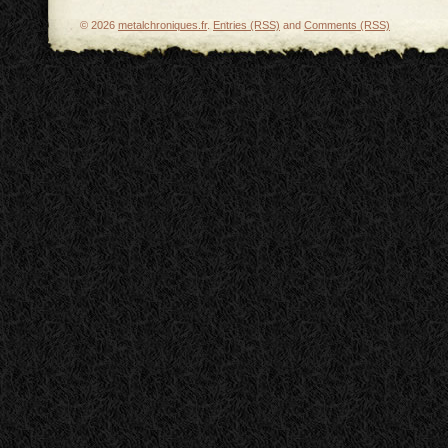
© 2026
metalchroniques.fr
.
Entries (RSS)
and
Comments (RSS)