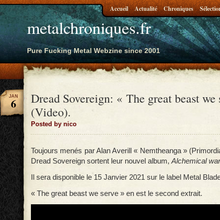
Accueil
Actualité
Chroniques
Sélectio
metalchroniques.fr
Pure Fucking Metal Webzine since 2001
Dread Sovereign: « The great beast we 
JAN
6
(Video).
Posted by nico
Toujours menés par Alan Averill « Nemtheanga » (Primordial
Dread Sovereign sortent leur nouvel album,
Alchemical war
Il sera disponible le 15 Janvier 2021 sur le label Metal Blade
« The great beast we serve » en est le second extrait.