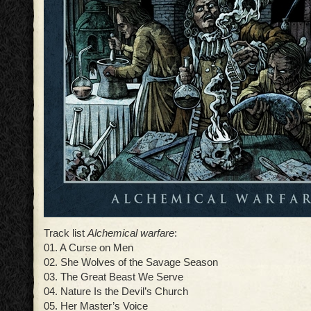
Track list
Alchemical warfare
:
01. A Curse on Men
02. She Wolves of the Savage Season
03. The Great Beast We Serve
04. Nature Is the Devil’s Church
05. Her Master’s Voice