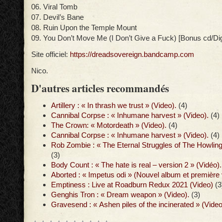
06. Viral Tomb
07. Devil’s Bane
08. Ruin Upon the Temple Mount
09. You Don’t Move Me (I Don’t Give a Fuck) [Bonus cd/Digi
Site officiel:
https://dreadsovereign.bandcamp.com
Nico.
D'autres articles recommandés
Artillery : « In thrash we trust » (Video).
(4)
Cannibal Corpse : « Inhumane harvest » (Video).
(4)
The Crown: « Motordeath » (Video).
(4)
Cannibal Corpse : « Inhumane harvest » (Video).
(4)
Rob Zombie : « The Eternal Struggles of The Howling
(3)
Body Count : « The hate is real – version 2 » (Vidéo).
Aborted : « Impetus odi » (Nouvel album et première 
Emptiness : Live at Roadburn Redux 2021 (Video)
(3
Genghis Tron : « Dream weapon » (Video).
(3)
Gravesend : « Ashen piles of the incinerated » (Video