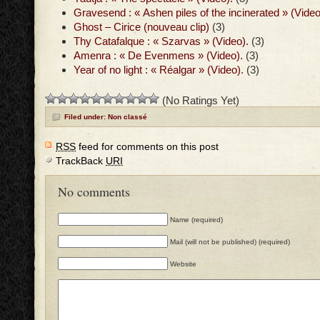
Gravesend : « Ashen piles of the incinerated » (Video
Ghost – Cirice (nouveau clip)
(3)
Thy Catafalque : « Szarvas » (Video).
(3)
Amenra : « De Evenmens » (Video).
(3)
Year of no light : « Réalgar » (Video).
(3)
(No Ratings Yet)
Filed under: Non classé
RSS
feed for comments on this post
TrackBack
URI
No comments
Name (required)
Mail (will not be published) (required)
Website