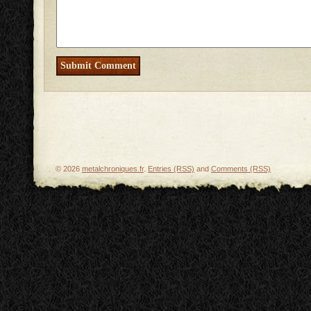
© 2026
metalchroniques.fr
.
Entries (RSS)
and
Comments (RSS)