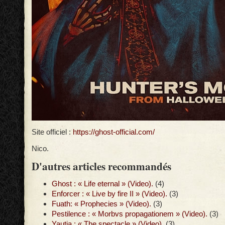
Site officiel :
https://ghost-official.com/
Nico.
D'autres articles recommandés
Ghost : « Life eternal » (Video).
(4)
Enforcer : « Live by fire II » (Video).
(3)
Fuath: « Prophecies » (Video).
(3)
Pestilence : « Morbvs propagationem » (Video).
(3)
Yautja : « The spectacle » (Video).
(3)