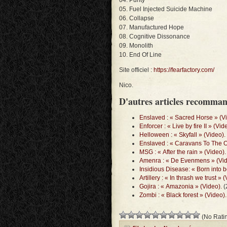
04. Purity
05. Fuel Injected Suicide Machine
06. Collapse
07. Manufactured Hope
08. Cognitive Dissonance
09. Monolith
10. End Of Line
Site officiel :
https://fearfactory.com/
Nico.
D'autres articles recomma
Enslaved : « Sacred Horse » (V
Enforcer : « Live by fire II » (Vid
Helloween : « Skyfall » (Video).
Enslaved : « Caravans To The Ou
MSG : « After the rain » (Video).
Amenra : « De Evenmens » (Vid
Insidious Disease: « Born into 
Artillery : « In thrash we trust » 
Gojira : « Amazonia » (Video).
(
Zombi : « Black forest » (Video).
(No Ratin