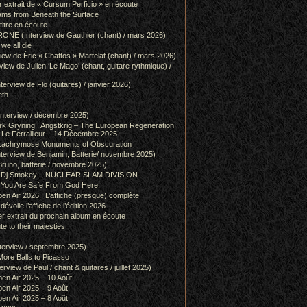
r extrait de « Cursum Perficio » en écoute
ams from Beneath the Surface
itre en écoute
 (Interview de Gauthier (chant) / mars 2026)
we all die
w de Éric « Chattos » Martelat (chant) / mars 2026)
w de Julien ‘Le Mago’ (chant, guitare rythmique) /
view de Flo (guitares) / janvier 2026)
eth
terview / décembre 2025)
 Gryning , Angstkrig – The European Regeneration
Le Ferrailleur – 14 Décembre 2025
achrymose Monuments of Obscuration
rview de Benjamin, Batterie/ novembre 2025)
runo, batterie / novembre 2025)
g & Dj Smokey – NUCLEAR SLAM DIVISION
– You Are Safe From God Here
en Air 2026 : L’affiche (presque) complète.
 dévoile l’affiche de l’édition 2026
r extrait du prochain album en écoute
e to their majesties
rview / septembre 2025)
ore Balls to Picasso
iew de Paul / chant & guitares / juillet 2025)
pen Air 2025 – 10 Août
pen Air 2025 – 9 Août
pen Air 2025 – 8 Août