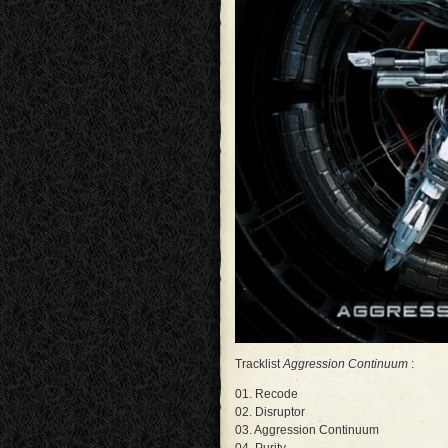
Tracklist
Aggression Continuum
:
01. Recode
02. Disruptor
03. Aggression Continuum