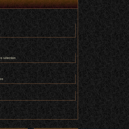
re sélection
ure