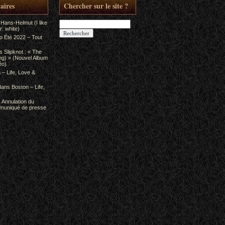
aires
Chercher sur le site ?
Rechercher :
 Hans-Helmut (I like
: white)
to Été 2022 – Tout
ns
Slipknot : « The
ing) » (Nouvel Album
éo)
 – Life, Love &
dans
Boston – Life,
s
Annulation du
mmuniqué de presse