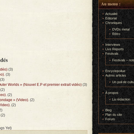
Au menu :
Actualité
Editorial
Chroniques
DVDs metal
Rétro
Interviews
Live Reports
Festivals
ndés
Festivals – not
idéo)
(3)
Encyclopoilue
eo).
(3)
Autres articles
(3)
Un poil de cult
ter Worlds » (Nouvel E.P et premier extrait vidéo)
(3)
(2)
À propos
eo).
(2)
La rédaction
bondage » (Video).
(2)
(Video).
(2)
2)
Blog
Plan du site
(2)
Forum
gs Yet)