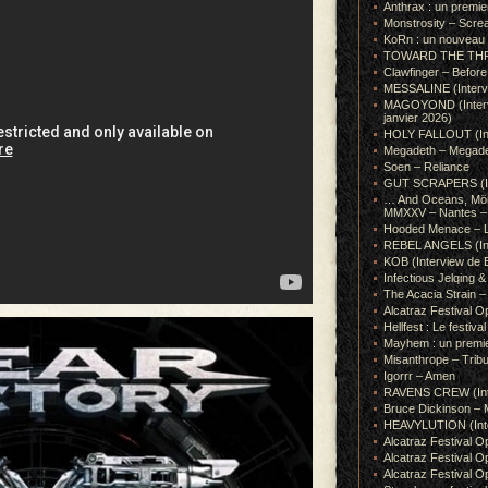
Anthrax : un premie
Monstrosity – Scre
KoRn : un nouveau t
TOWARD THE THRONE
Clawfinger – Before 
MESSALINE (Intervie
MAGOYOND (Intervie
janvier 2026)
HOLY FALLOUT (Inter
Megadeth – Megad
Soen – Reliance
GUT SCRAPERS (In
… And Oceans, Mörk
MMXXV – Nantes – 
Hooded Menace – L
REBEL ANGELS (Inte
KOB (Interview de B
Infectious Jelqin
The Acacia Strain 
Alcatraz Festival Op
Hellfest : Le festival
Mayhem : un premie
Misanthrope – Tribut
Igorrr – Amen
RAVENS CREW (Inte
Bruce Dickinson – M
HEAVYLUTION (Interv
Alcatraz Festival O
Alcatraz Festival O
Alcatraz Festival O