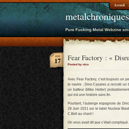
Accueil
metalchroniques
Pure Fucking Metal Webzine sin
Fear Factory : « Disr
AVR
17
Posted by nico
Avec Fear Factory, c’est toujours un pe
le navire ; Dino Cazares a recruté un 
un batteur (Mike Heller) probablement
qui est une histoire sans fin.
Pourtant, l’auberge espagnole de Dino
28 Juin 2021 sur le label Nuclear Blast,
C.Bell au chant !
On vous avait dit que c’était compliqué.