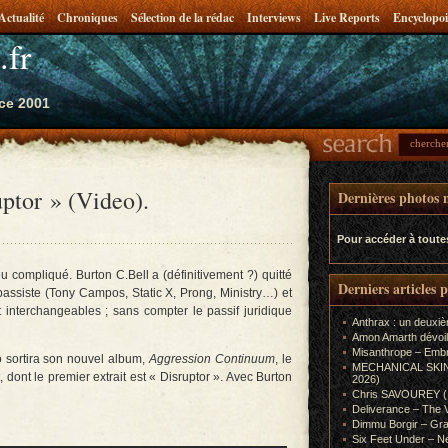
Actualité
Chroniques
Sélection de la rédac
Interviews
Live Reports
Encyclopoi
.fr
ce 2001
uptor » (Video).
Dernières photos m
Pour accéder à toute
u compliqué. Burton C.Bell a (définitivement ?) quitté
Derniers articles 
bassiste (Tony Campos, Static X, Prong, Ministry…) et
 interchangeables ; sans compter le passif juridique
Anthrax : un deuxiè
Amon Amarth dévoil
Misanthrope – Emb
 sortira son nouvel album,
Aggression Continuum
, le
MECHANICAL SKIN (In
 dont le premier extrait est « Disruptor ». Avec Burton
2026)
Chris SAVOUREY (In
Deliverance – The 
Dimmu Borgir – Gra
Six Feet Under – Ne