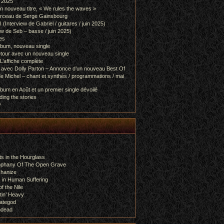
l 2025
 nouveau titre, « We rules the waves »
orceau de Serge Gainsbourg
nterview de Gabriel / guitares / juin 2025)
 de Seb – basse / juin 2025)
es
lbum, nouveau single
etour avec un nouveau single
L’affiche complète
 avec Dolly Parton – Annonce d’un nouveau Best Of
e Michel – chant et synthés / programmations / mai
bum en Août et un premier single dévoilé
ing the stories
y
s in the Hourglass
rophany Of The Open Grave
chanize
 in Human Suffering
f the Nile
tin’ Heavy
ategod
ndead