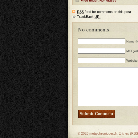
Filed under: Non classé
RSS
feed for comments on this post
TrackBack
URI
No comments
Name (r
Mail (wi
Website
© 2026
metalchroniques.fr
.
Entries (RSS