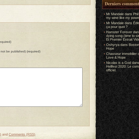
Derniers comment
Mr Mandale
dans
Phil
my wine like my power
Mr Mandale
dans
Édi
ça pour quoi ?
Hamster Forever
da
dying song (time to s
Et Premier Extrait Vid
equired)
Oshyrya
dans
Boston
Hope
ll not be published) (required)
Chasseur immobilier
Love & Hope
Nicolas is a God
dan
Hellfest 2020: Le co
officiel.
)
and
Comments (RSS)