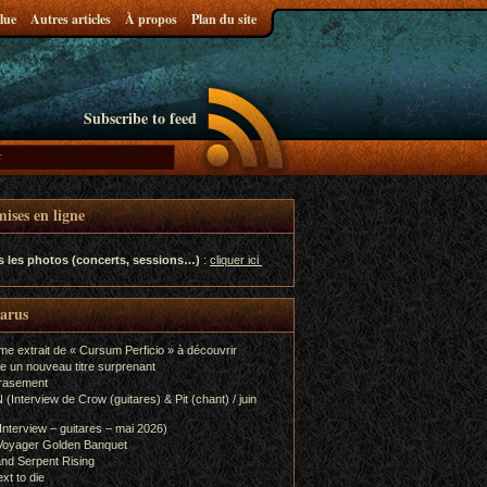
lue
Autres articles
À propos
Plan du site
Subscribe to feed
ises en ligne
s les photos (concerts, sessions…)
:
cliquer ici
parus
me extrait de « Cursum Perficio » à découvrir
e un nouveau titre surprenant
rasement
terview de Crow (guitares) & Pit (chant) / juin
terview – guitares – mai 2026)
Voyager Golden Banquet
nd Serpent Rising
xt to die