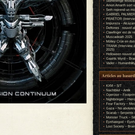
Stonehenge festiva
Amon Amarth sort un
Seth reprend un m
GABRIEL PALMIERI (I
PRAETOR (Interview
Impureza – Alcázar
Deftones : nouvel a
Clawfinger est de r
Muscadeath 2025 : 
Mötley Crüe en duo
TRANK (Interview d
2025)
Helloween nouvel al
Gaahls Wyrd – Braid
Vader – Humanihilit
Articles au hasard
KXM – S/T
Nachtblut – Antik
Operose – Footprint
Nightbringer – Hie
Fear Factory – Me
Gaza – No abolutes
Scarab – Serpents o
Monster Truck – Sit
Eyehategod – Eyeh
Lost Society – Brai