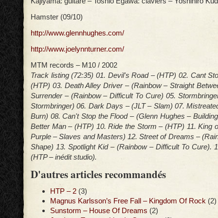
Kajiyama: guitare – Toshio Egawa: claviers – Yoshihiro Kudo
Hamster (09/10)
http://www.glennhughes.com/
http://www.joelynnturner.com/
MTM records – M10 / 2002
Track listing (72:35) 01. Devil's Road – (HTP) 02. Cant S
(HTP) 03. Death Alley Driver – (Rainbow – Straight Betwe
Surrender – (Rainbow – Difficult To Cure) 05. Stormbringe
Stormbringer) 06. Dark Days – (JLT – Slam) 07. Mistreate
Burn) 08. Can't Stop the Flood – (Glenn Hughes – Buildin
Better Man – (HTP) 10. Ride the Storm – (HTP) 11. King
Purple – Slaves and Masters) 12. Street of Dreams – (Rai
Shape) 13. Spotlight Kid – (Rainbow – Difficult To Cure). 1
(HTP – inédit studio).
D'autres articles recommandés
HTP – 2
(3)
Magnus Karlsson’s Free Fall – Kingdom Of Rock
(2)
Sunstorm – House Of Dreams
(2)