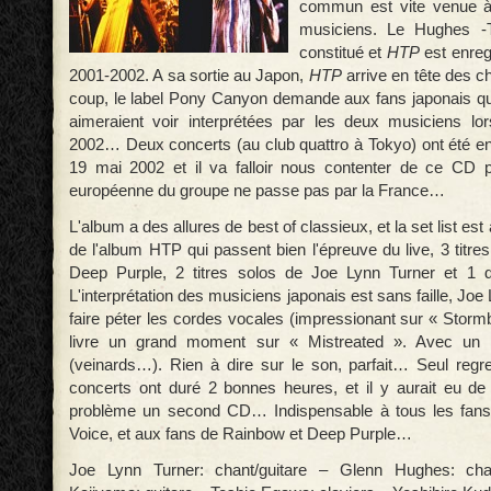
commun est vite venue à 
musiciens. Le Hughes -T
constitué et
HTP
est enregi
2001-2002. A sa sortie au Japon,
HTP
arrive en tête des c
coup, le label Pony Canyon demande aux fans japonais qu
aimeraient voir interprétées par les deux musiciens lo
2002… Deux concerts (au club quattro à Tokyo) ont été enr
19 mai 2002 et il va falloir nous contenter de ce CD p
européenne du groupe ne passe pas par la France…
L'album a des allures de best of classieux, et la set list est a
de l'album HTP qui passent bien l'épreuve du live, 3 titr
Deep Purple, 2 titres solos de Joe Lynn Turner et 1
L'interprétation des musiciens japonais est sans faille, Joe
faire péter les cordes vocales (impressionant sur « Storm
livre un grand moment sur « Mistreated ». Avec un 
(veinards…). Rien à dire sur le son, parfait… Seul regre
concerts ont duré 2 bonnes heures, et il y aurait eu de
problème un second CD… Indispensable à tous les fans
Voice, et aux fans de Rainbow et Deep Purple…
Joe Lynn Turner: chant/guitare – Glenn Hughes: cha