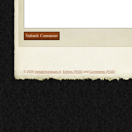
© 2026
metalchroniques.fr
.
Entries (RSS)
and
Comments (RSS)