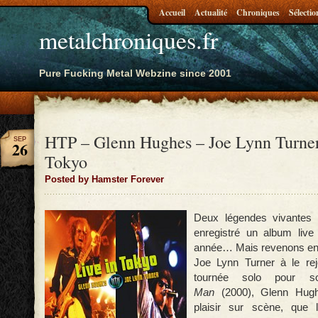
Accueil
Actualité
Chroniques
Sélectio
metalchroniques.fr
Pure Fucking Metal Webzine since 2001
HTP – Glenn Hughes – Joe Lynn Turner
SEP
26
Tokyo
Posted by Hamster Forever
Deux légendes vivantes 
enregistré un album live 
année… Mais revenons en ar
Joe Lynn Turner à le rej
tournée solo pour
Man
(2000), Glenn Hugh
plaisir sur scène, que 