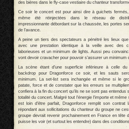
des bières dans le fly-case vestiaire du chanteur transform
Ce soir le concert est pour ainsi dire à guichets fermés
même été réinjectées dans le réseau de distrib
impressionnante débordant sur la chaussée, les portes se
de l’avance.
A peine un tiers des spectateurs a pénétré les lieux q
avec une prestation identique à la veille avec des c
laborieuses et un minimum de lights. Aussi peu convainca
vont devoir cravacher pour pouvoir s’assurer un minimum d
La scène étant d’une superficie inférieure à celle d
backdrop pour Dragonforce ce soir, et les sauts sero
minimum. La set-list sera inchangée et même si le gro
patate, force et de constater que les erreurs se multipli
confiera à la fin du concert qu’ils ne se sont pas entendus 
totalité du concert. Malgré tout l’énergie l’importe et même
est loin d’être parfait, Dragonforce remplit son contrat 
répondant aux sollicitations du chanteur du groupe ne ces
groupe devrait revenir prochainement en France en tête d’
puisse les voir (et surtout les entendre) dans des conditio