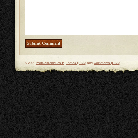
© 2026
metalchroniques.fr
.
Entries (RSS)
and
Comments (RSS)