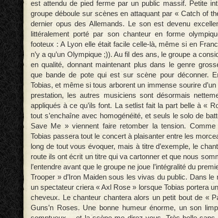
est attendu de pied ferme par un public massif. Petite int
groupe déboule sur scènes en attaquant par « Catch of the
dernier opus des Allemands. Le son est devenu excellen
littéralement porté par son chanteur en forme olympi
footeux : A Lyon elle était facile celle-là, même si en Franc
n’y a qu’un Olympique ;)). Au fil des ans, le groupe a con
en qualité, donnant maintenant plus dans le genre gros
que bande de pote qui est sur scène pour déconner. En
Tobias, et même si tous arborent un immense sourire d’un b
prestation, les autres musiciens sont désormais netteme
appliqués à ce qu’ils font. La setlist fait la part belle à «
tout s’enchaîne avec homogénéité, et seuls le solo de batte
Save Me » viennent faire retomber la tension. Comme il
Tobias passera tout le concert à plaisanter entre les morceau
long de tout vous évoquer, mais à titre d’exemple, le chant
route ils ont écrit un titre qui va cartonner et que nous so
l’entendre avant que le groupe ne joue l’intégralité du prem
Trooper » d’Iron Maiden sous les vivas du public. Dans le
un spectateur criera « Axl Rose » lorsque Tobias portera 
cheveux. Le chanteur chantera alors un petit bout de « P
Guns’n Roses. Une bonne humeur énorme, un son limpi
somptueux… et la scène me direz vous. Très belle sans 