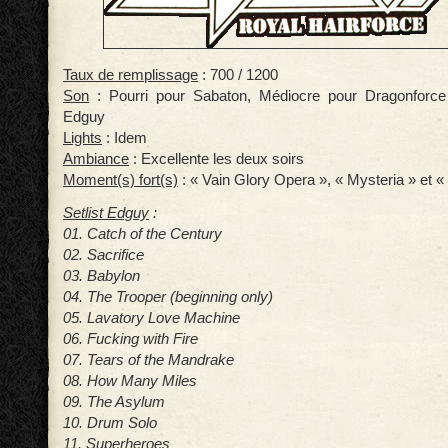
Taux de remplissage
: 700 / 1200
Son
: Pourri pour Sabaton, Médiocre pour Dragonforce
Edguy
Lights
: Idem
Ambiance
: Excellente les deux soirs
Moment(s) fort(s)
: « Vain Glory Opera », « Mysteria » et «
Setlist Edguy
:
01. Catch of the Century
02. Sacrifice
03. Babylon
04. The Trooper (beginning only)
05. Lavatory Love Machine
06. Fucking with Fire
07. Tears of the Mandrake
08. How Many Miles
09. The Asylum
10. Drum Solo
11. Superheroes