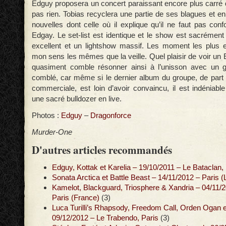
Edguy proposera un concert paraissant encore plus carré q
pas rien. Tobias recyclera une partie de ses blagues et e
nouvelles dont celle où il explique qu’il ne faut pas co
Edgay. Le set-list est identique et le show est sacrémen
excellent et un lightshow massif. Les moment les plus 
mon sens les mêmes que la veille. Quel plaisir de voir un
quasiment comble résonner ainsi à l’unisson avec un g
comblé, car même si le dernier album du groupe, de part
commerciale, est loin d’avoir convaincu, il est indéniabl
une sacré bulldozer en live.
Photos :
Edguy
–
Dragonforce
Murder-One
D'autres articles recommandés
Edguy, Kottak et Karelia – 19/10/2011 – Le Bataclan,
Sonata Arctica et Battle Beast – 14/11/2012 – Paris (
Kamelot, Blackguard, Triosphere & Xandria – 04/11/2
Paris (France)
(3)
Luca Turilli’s Rhapsody, Freedom Call, Orden Ogan e
09/12/2012 – Le Trabendo, Paris
(3)