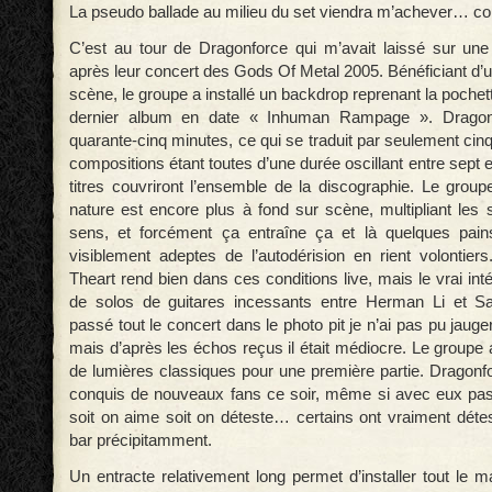
La pseudo ballade au milieu du set viendra m’achever… co
C’est au tour de Dragonforce qui m’avait laissé sur un
après leur concert des Gods Of Metal 2005. Bénéficiant d’
scène, le groupe a installé un backdrop reprenant la pochett
dernier album en date « Inhuman Rampage ». Dragon
quarante-cinq minutes, ce qui se traduit par seulement ci
compositions étant toutes d’une durée oscillant entre sept e
titres couvriront l’ensemble de la discographie. Le group
nature est encore plus à fond sur scène, multipliant les 
sens, et forcément ça entraîne ça et là quelques pain
visiblement adeptes de l’autodérision en rient volontie
Theart rend bien dans ces conditions live, mais le vrai inté
de solos de guitares incessants entre Herman Li et 
passé tout le concert dans le photo pit je n’ai pas pu jauge
mais d’après les échos reçus il était médiocre. Le groupe 
de lumières classiques pour une première partie. Dragon
conquis de nouveaux fans ce soir, même si avec eux pa
soit on aime soit on déteste… certains ont vraiment détest
bar précipitamment.
Un entracte relativement long permet d’installer tout le m