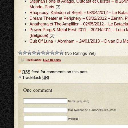
Stéphan Forté et Adagio, Outcast et Cluster – le 26/
Monde, Paris
(3)
Rhapsody, Kaledon et Bejelit – 08/04/2012 – Le Batac
Dream Theater et Periphery – 03/02/2012 – Zénith, P
Anathema et The Amplifier – 02/05/2012 – Le Batacla
Power Prog & Metal Fest 2011 – 30/04/2011 – Lott
(Belgique)
(2)
Cult Of Luna + Abraham – 24/01/2013 – Divan Du Mo
(No Ratings Yet)
Filed under:
Live Reports
RSS
feed for comments on this post
TrackBack
URI
One comment
Name (required)
Mail (will not be published) (required)
Website