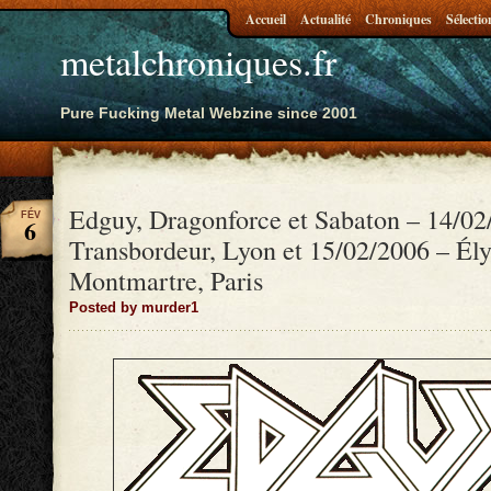
Accueil
Actualité
Chroniques
Sélectio
metalchroniques.fr
Pure Fucking Metal Webzine since 2001
Edguy, Dragonforce et Sabaton – 14/02
FÉV
6
Transbordeur, Lyon et 15/02/2006 – Él
Montmartre, Paris
Posted by murder1