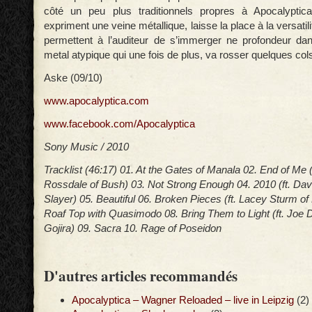
côté un peu plus traditionnels propres à Apocalyptica.
expriment une veine métallique, laisse la place à la versatili
permettent à l’auditeur de s’immerger ne profondeur da
metal atypique qui une fois de plus, va rosser quelques col
Aske (09/10)
www.apocalyptica.com
www.facebook.com/Apocalyptica
Sony Music / 2010
Tracklist (46:17) 01. At the Gates of Manala 02. End of Me (
Rossdale of Bush) 03. Not Strong Enough 04. 2010 (ft. Da
Slayer) 05. Beautiful 06. Broken Pieces (ft. Lacey Sturm of 
Roaf Top with Quasimodo 08. Bring Them to Light (ft. Joe D
Gojira) 09. Sacra 10. Rage of Poseidon
D'autres articles recommandés
Apocalyptica – Wagner Reloaded – live in Leipzig
(2)