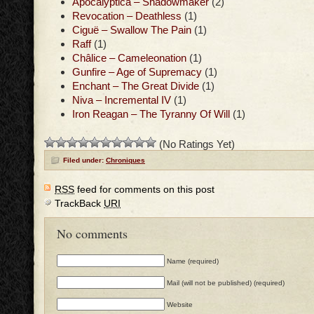
Apocalyptica – Shadowmaker
(2)
Revocation – Deathless
(1)
Ciguë – Swallow The Pain
(1)
Raff
(1)
Châlice – Cameleonation
(1)
Gunfire – Age of Supremacy
(1)
Enchant – The Great Divide
(1)
Niva – Incremental IV
(1)
Iron Reagan – The Tyranny Of Will
(1)
(No Ratings Yet)
Filed under:
Chroniques
RSS
feed for comments on this post
TrackBack
URI
No comments
Name (required)
Mail (will not be published) (required)
Website