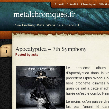
Accueil
Actualité
Chroniques
Sélectio
metalchroniques.fr
Pure Fucking Metal Webzine since 2001
Apocalyptica – 7th Symphony
DÉC
1
Posted by aske
Le septième album d
d’Apocalyptica dans la ve
précédent Opus World Coll
belle brochette d’invités 
grain de sel à cette mach
huilée qu’est le combo Fin
Le moins qu’on puisse dire
fait pas l’unanimité da