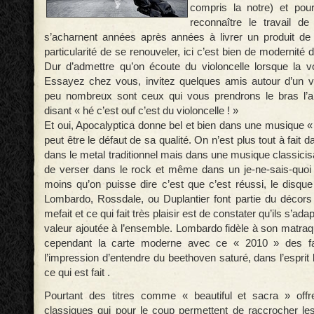
compris la notre) et pour
reconnaître le travail de
s’acharnent années après années à livrer un produit de 
particularité de se renouveler, ici c’est bien de modernité d
Dur d’admettre qu’on écoute du violoncelle lorsque la v
Essayez chez vous, invitez quelques amis autour d’un v
peu nombreux sont ceux qui vous prendrons le bras l’a
disant « hé c’est ouf c’est du violoncelle ! »
Et oui, Apocalyptica donne bel et bien dans une musique «
peut être le défaut de sa qualité. On n’est plus tout à fait d
dans le metal traditionnel mais dans une musique classici
de verser dans le rock et même dans un je-ne-sais-quoi
moins qu’on puisse dire c’est que c’est réussi, le disque
Lombardo, Rossdale, ou Duplantier font partie du décor
mefait et ce qui fait très plaisir est de constater qu’ils s’ada
valeur ajoutée à l’ensemble. Lombardo fidèle à son matraq
cependant la carte moderne avec ce « 2010 » des fami
l’impression d’entendre du beethoven saturé, dans l’esprit
ce qui est fait .
Pourtant des titres comme « beautiful et sacra » of
classiques qui pour le coup permettent de raccrocher l