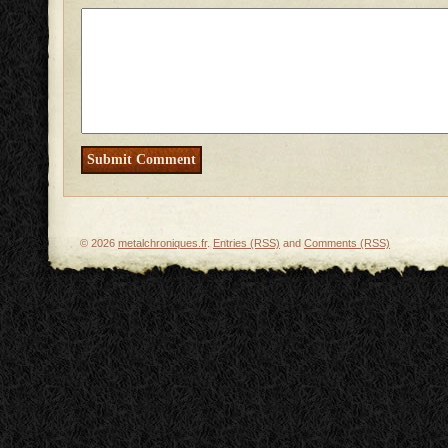
© 2026
metalchroniques.fr
.
Entries (RSS)
and
Comments (RSS)