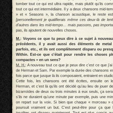
tomber tout ce qui est ultra rapide, mais plutôt qu'ils co
tout ce qui est intermédiaire. Il y a deux chansons mid-t
» et « Seasons », la chanson acoustique, le reste es
[personellement je qualifierais même ces deux-là de lent
d’autres dans les mid-tempo… mais passons, pas importa
pas, ils ajoutent de nouvelles choses.
M.
: Voyons ce que tu peux dire à ce sujet à nouveau
précédents, il y avait aussi des éléments de metal 
parfois, etc., et ils ont complètement disparu ou pre
Within. Est-ce que c'était pour rendre les choses p
compactes » en un sens?
M. H.
: A nouveau tout ce que je peux dire c'est ce que j'ai
de Herman et Sam. Par exemple la durée des chansons est
fois parce que jusque là ils composaient, entraient en studio,
Cette fois, les chansons ont été écrites, ensuite on 
Herman, et c'est là qu'ils ont décidé qu'au lieu de jouer d
bizarroïdes de deux ou trois minutes à eux seuls, ça ser
s'ils ne duraient qu'une minute par exemple, puis une min
on repart sur la voix. Si bien que chaque « morceau »
poursuit vraiment un but. C'est peut-être pour ça que 
insolites ont disparu maintenant. Tout est plus concis au 