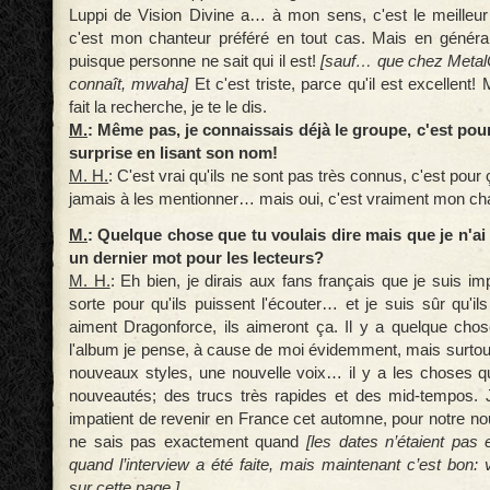
Luppi de Vision Divine a… à mon sens, c'est le meilleur 
c'est mon chanteur préféré en tout cas. Mais en général
puisque personne ne sait qui il est!
[sauf… que chez Metal
connaît, mwaha]
Et c'est triste, parce qu'il est excellent!
fait la recherche, je te le dis.
M.
: Même pas, je connaissais déjà le groupe, c'est pour 
surprise en lisant son nom!
M. H.
: C'est vrai qu'ils ne sont pas très connus, c'est pour
jamais à les mentionner… mais oui, c'est vraiment mon cha
M.
: Quelque chose que tu voulais dire mais que je n'a
un dernier mot pour les lecteurs?
M. H.
: Eh bien, je dirais aux fans français que je suis im
sorte pour qu'ils puissent l'écouter… et je suis sûr qu'ils 
aiment Dragonforce, ils aimeront ça. Il y a quelque ch
l'album je pense, à cause de moi évidemment, mais surtout
nouveaux styles, une nouvelle voix… il y a les choses qu
nouveautés; des trucs très rapides et des mid-tempos. 
impatient de revenir en France cet automne, pour notre no
ne sais pas exactement quand
[les dates n’étaient pas
quand l’interview a été faite, mais maintenant c’est bon:
sur cette page.]