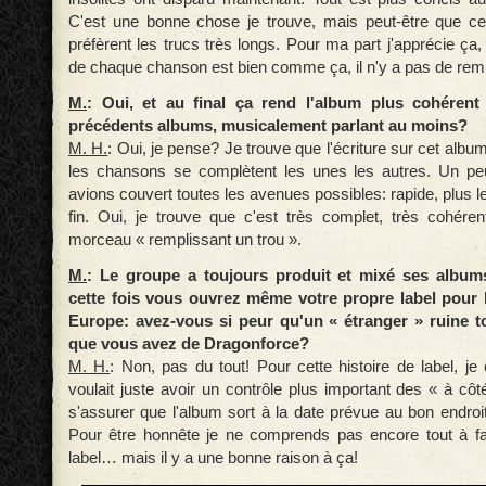
C'est une bonne chose je trouve, mais peut-être que ce
préfèrent les trucs très longs. Pour ma part j'apprécie ça
de chaque chanson est bien comme ça, il n'y a pas de remp
M.
: Oui, et au final ça rend l'album plus cohérent
précédents albums, musicalement parlant au moins?
M. H.
: Oui, je pense? Je trouve que l'écriture sur cet album
les chansons se complètent les unes les autres. Un 
avions couvert toutes les avenues possibles: rapide, plus le
fin. Oui, je trouve que c'est très complet, très cohéren
morceau « remplissant un trou ».
M.
: Le groupe a toujours produit et mixé ses album
cette fois vous ouvrez même votre propre label pour 
Europe: avez-vous si peur qu'un « étranger » ruine t
que vous avez de Dragonforce?
M. H.
: Non, pas du tout! Pour cette histoire de label, j
voulait juste avoir un contrôle plus important des « à cô
s'assurer que l'album sort à la date prévue au bon endroit
Pour être honnête je ne comprends pas encore tout à fa
label… mais il y a une bonne raison à ça!