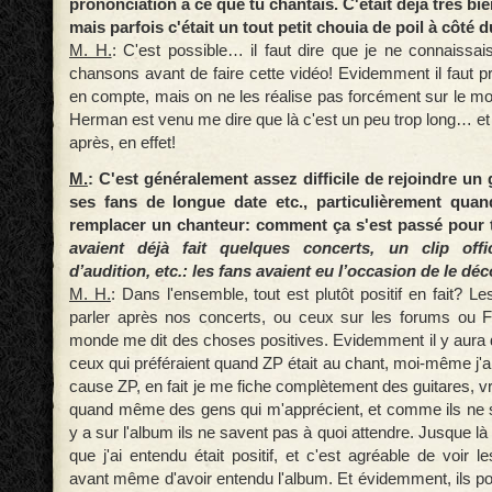
prononciation à ce que tu chantais. C'était déjà très b
mais parfois c'était un tout petit chouia de poil à côt
M. H.
: C'est possible… il faut dire que je ne connaiss
chansons avant de faire cette vidéo! Evidemment il faut 
en compte, mais on ne les réalise pas forcément sur le m
Herman est venu me dire que là c'est un peu trop long… et
après, en effet!
M.
: C'est généralement assez difficile de rejoindre un
ses fans de longue date etc., particulièrement quan
remplacer un chanteur: comment ça s'est passé pour 
avaient déjà fait quelques concerts, un clip offic
d’audition, etc.: les fans avaient eu l’occasion de le dé
M. H.
: Dans l'ensemble, tout est plutôt positif en fait? Le
parler après nos concerts, ou ceux sur les forums ou 
monde me dit des choses positives. Evidemment il y aura 
ceux qui préféraient quand ZP était au chant, moi-même j'
cause ZP, en fait je me fiche complètement des guitares, vr
quand même des gens qui m'apprécient, et comme ils ne s
y a sur l'album ils ne savent pas à quoi attendre. Jusque là
que j'ai entendu était positif, et c'est agréable de voir le
avant même d'avoir entendu l'album. Et évidemment, ils po