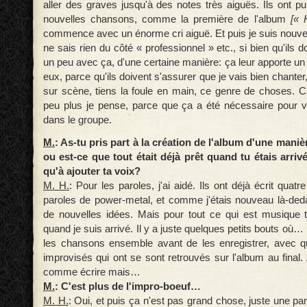
aller des graves jusqu'à des notes très aiguës. Ils ont pu 
nouvelles chansons, comme la première de l'album
[« 
commence avec un énorme cri aiguë. Et puis je suis nouvea
ne sais rien du côté « professionnel » etc., si bien qu'ils 
un peu avec ça, d'une certaine manière: ça leur apporte un
eux, parce qu'ils doivent s'assurer que je vais bien chanter
sur scène, tiens la foule en main, ce genre de choses. 
peu plus je pense, parce que ça a été nécessaire pour v
dans le groupe.
M.
: As-tu pris part à la création de l'album d'une maniè
ou est-ce que tout était déjà prêt quand tu étais arrivé:
qu'à ajouter ta voix?
M. H.
: Pour les paroles, j'ai aidé. Ils ont déjà écrit qua
paroles de power-metal, et comme j'étais nouveau là-ded
de nouvelles idées. Mais pour tout ce qui est musique to
quand je suis arrivé. Il y a juste quelques petits bouts où
les chansons ensemble avant de les enregistrer, avec 
improvisés qui ont se sont retrouvés sur l'album au final.
comme écrire mais…
M.
: C'est plus de l'impro-boeuf…
M. H.
: Oui, et puis ça n'est pas grand chose, juste une par