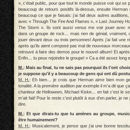
», c'était public, pour que tout le monde puisse voir qui se p
beaucoup de retours positifs là-dessus, ensuite Herman m'
beaucoup ce que je faisais: j'ai fait deux autres auditions,
avec « Through The Fire And Flames », « Last Journey H
The Storm ». Ils sont aussi venus me voir jouer avec m
dans un groupe de rock… mais rien de génial, vraiment, o
jouer devant deux ou trois personnes! Après j'ai fait une r
après qu'ils aient composé pas mal de nouveaux morceaux 
retrouvé à faire des demos pour le nouvel album! Et après ç
Enfin… tu peux rejoindre le groupe! » Ca a été assez long en
M.
: Mais au final, tu ne sais pas pourquoi ils t'ont choi
je suppose qu'il y a beaucoup de gens qui ont dû postu
M. H.
: Eh bien… je crois que Herman aime bien mon gen
tonalité. A la première audition par exemple il m'a dit que 
chanteur de Helloween, Michael Kiske… en fait c'est le se
m'ait fait! Pour le reste c'est plutôt à eux d'en parler, je 
dire.
M.
: Et que dirais-tu que tu amènes au groupe, music
être humainement?
M. H.
: Musicalement, je pense que j'ai une bonne tessitu