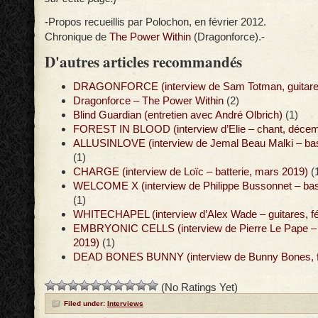
-Propos recueillis par Polochon, en février 2012.
Chronique de
The Power Within
(Dragonforce).-
D'autres articles recommandés
DRAGONFORCE (interview de Sam Totman, guitares 
Dragonforce – The Power Within
(2)
Blind Guardian (entretien avec André Olbrich)
(1)
FOREST IN BLOOD (interview d’Elie – chant, déce
ALLUSINLOVE (interview de Jemal Beau Malki – ba
(1)
CHARGE (interview de Loïc – batterie, mars 2019)
(
WELCOME X (interview de Philippe Bussonnet – bass
(1)
WHITECHAPEL (interview d’Alex Wade – guitares, fé
EMBRYONIC CELLS (interview de Pierre Le Pape – cl
2019)
(1)
DEAD BONES BUNNY (interview de Bunny Bones, fé
(No Ratings Yet)
Filed under:
Interviews