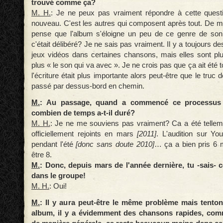
trouvé comme ça?
M. H.
: Je ne peux pas vraiment répondre à cette questi
nouveau. C'est les autres qui composent après tout. De ma
pense que l'album s'éloigne un peu de ce genre de son
c'était délibéré? Je ne sais pas vraiment. Il y a toujours d
jeux vidéos dans certaines chansons, mais elles sont plus
plus « le son qui va avec ». Je ne crois pas que ça ait été 
l'écriture était plus importante alors peut-être que le truc
passé par dessus-bord en chemin.
M.
: Au passage, quand a commencé ce processus 
combien de temps a-t-il duré?
M. H.
: Je ne me souviens pas vraiment? Ca a été telleme
officiellement rejoints en mars
[2011]
. L'audition sur You
pendant l'été
[donc sans doute 2010]
… ça a bien pris 6 m
être 8.
M.
: Donc, depuis mars de l'année dernière, tu -sais- c
dans le groupe!
M. H.
: Oui!
M.
: Il y aura peut-être le même problème mais tento
album, il y a évidemment des chansons rapides, co