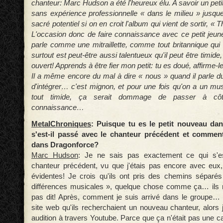
chanteur: Marc Hudson a été l'heureux élu. A savoir un petit
sans expérience professionnelle « dans le milieu » jusqu
sacré potentiel si on en croit l'album qui vient de sortir, «
L'occasion donc de faire connaissance avec ce petit jeun
parle comme une mitraillette, comme tout britannique qui
surtout est peut-être aussi talentueux qu'il peut être timide
ouvert! Apprends à être fier mon petit: tu es doué, affirme-le
Il a même encore du mal à dire « nous » quand il parle du
d'intégrer… c'est mignon, et pour une fois qu'on a un mus
tout timide, ça serait dommage de passer à côt
connaissance…
MetalChroniques
: Puisque tu es le petit nouveau da
s'est-il passé avec le chanteur précédent et comment
dans Dragonforce?
Marc Hudson
: Je ne sais pas exactement ce qui s'e
chanteur précédent, vu que j'étais pas encore avec eux
évidentes! Je crois qu'ils ont pris des chemins séparé
différences musicales », quelque chose comme ça… ils
pas dit! Après, comment je suis arrivé dans le groupe… J
site web qu'ils recherchaient un nouveau chanteur, alors j
audition à travers Youtube. Parce que ça n'était pas une c