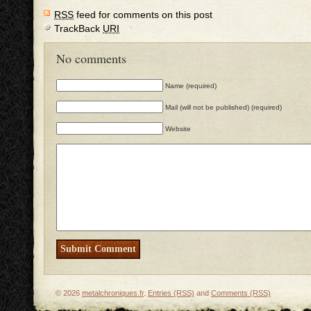
RSS
feed for comments on this post
TrackBack
URI
No comments
Name (required)
Mail (will not be published) (required)
Website
© 2026
metalchroniques.fr
.
Entries (RSS)
and
Comments (RSS)