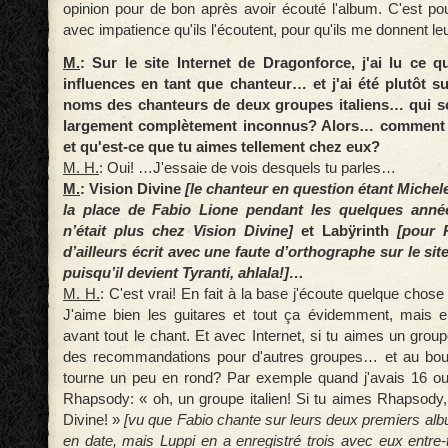
opinion pour de bon après avoir écouté l'album. C'est pou
avec impatience qu'ils l'écoutent, pour qu'ils me donnent leu
M.
: Sur le site Internet de Dragonforce, j'ai lu ce qu
influences en tant que chanteur… et j'ai été plutôt su
noms des chanteurs de deux groupes italiens… qui s
largement complètement inconnus? Alors… comment 
et qu'est-ce que tu aimes tellement chez eux?
M. H.
: Oui! …J'essaie de vois desquels tu parles…
M.
: Vision Divine
[le chanteur en question étant Michele
la place de Fabio Lione pendant les quelques anné
n’était plus chez Vision Divine]
et Labÿrinth
[pour R
d’ailleurs écrit avec une faute d’orthographe sur le si
puisqu’il devient Tyranti, ahlala!]…
M. H.
: C'est vrai! En fait à la base j'écoute quelque chos
J'aime bien les guitares et tout ça évidemment, mais e
avant tout le chant. Et avec Internet, si tu aimes un grou
des recommandations pour d'autres groupes… et au bo
tourne un peu en rond? Par exemple quand j'avais 16 ou
Rhapsody: « oh, un groupe italien! Si tu aimes Rhapsody,
Divine! »
[vu que Fabio chante sur leurs deux premiers alb
en date, mais Luppi en a enregistré trois avec eux entre