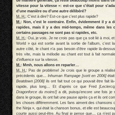
de manière générale, ça reste beaucoup moins dans ce q
vitesse pour la vitesse »: est-ce que c'était pour s'ada
d'une manière ou d'une autre délibéré?
M. H.
: C'est à dire? Est-ce que c'est plus rapide?
M.
: Non, c'est le contraire. Enfin, évidemment il y a 
rapides, mais il y a des mid-temps, même dans les 
certains passages ne sont pas si rapides, etc.
M. H.
: Oui, je vois. Je ne crois pas que ça soit lié à moi, et 
World » qui est sortie avant la sortie de l'album, c'est l
autre côté, le chant n'a pas besoin d'être rapide là-dessus
très vite, mais la mélodie au chant est tout à fait normal
d'influence sur la vitesse.
M.
: Mmh, nous allons en reparler…
M. H.
: Pas de problème! Je crois que le groupe a réali
précédents que…
Inhuman Rampage [sorti en 2006]
étai
Beatdown [2008]
ils ont fait tout ce qui pouvait être fait l
rapide, plus long… Et d'après ce que Fred
[Leclercq
Dragonforce du moins!]
a dit, puisqu'encore une fois je 
dans le groupe, ils ont fait une pause après ça et ils ont 
les choses différemment. Les fans aiment des chansons 
the Ninja », qui était la chanson bonus, et elle est beaucou
courte aussi peut-être. Au final je pense que… ça n'est pa