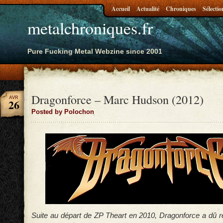
Accueil
Actualité
Chroniques
Sélectio
metalchroniques.fr
Pure Fucking Metal Webzine since 2001
Dragonforce – Marc Hudson (2012)
AVR
26
Posted by Polochon
Suite au départ de ZP Theart en 2010, Dragonforce a dû 