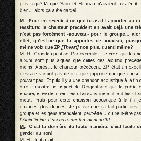
plus aiguë là que Sam et Herman n'avaient pas écrit,
bien… alors ça a été gardé!
M.
: Pour en revenir à ce que tu as dit apporter au gr
tessiture: le chanteur précédent en avait déjà une tr
n'est pas forcément -nouveau- pour le groupe… alor
effet, qu'est-ce que tu apportes de nouveau, puisqu
même voix que ZP
[Theart]
non plus, quand même?
M. H.
: Grande question! Par exemple… je crois que les no
album sont plus aiguës que celles des albums précéd
moins. Après… le chanteur précédent, ZP, était un excelle
n'essaie surtout pas de dire que j'apporte quelque chose 
pouvait pas. Et puis il y a une chanson acoustique à la fin 
qu'elle montre un aspect de Dragonforce que le public 
encore, et évidemment les chansons metal il faut les cha
metal, mais pour cette chanson acoustique à la fin je 
nuances plus douces. Je pense que ça fait partie des 
groupe et les gens attendaient, peut-être… ou peut-être pas
[Vilain timide, t’vas assumer ton talent oui!!!]
M.
: C'est la dernière de toute manière: c'est facile d
garder ou non!
M. H.
: Tout à fait.