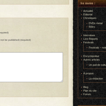
Au menu :
Actualité
Editorial
Chroniques
DVDs metal
Rétro
equired)
Interviews
Live Reports
ll not be published) (required)
Festivals
Festivals – not
Encyclopoilue
Autres articles
Un poil de cult
À propos
La rédaction
Blog
Plan du site
Forum