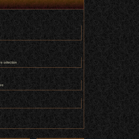
re sélection
ure