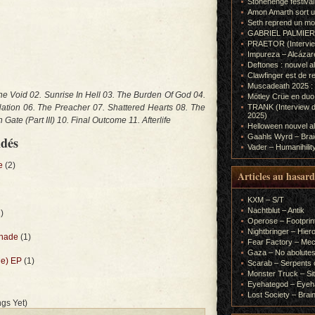
Stonehenge festiva
Amon Amarth sort un
Seth reprend un m
GABRIEL PALMIERI (I
PRAETOR (Interview
Impureza – Alcázar
Deftones : nouvel a
Clawfinger est de r
Muscadeath 2025 : 
he Void 02. Sunrise In Hell 03. The Burden Of God 04.
Mötley Crüe en duo
ation 06. The Preacher 07. Shattered Hearts 08. The
TRANK (Interview d
2025)
te (Part III) 10. Final Outcome 11. Afterlife
Helloween nouvel al
Gaahls Wyrd – Braid
ndés
Vader – Humanihilit
e
(2)
Articles au hasard
KXM – S/T
Nachtblut – Antik
)
Operose – Footprint
Nightbringer – Hie
onade
(1)
Fear Factory – Me
Gaza – No abolutes
Me) EP
(1)
Scarab – Serpents o
Monster Truck – Sit
Eyehategod – Eyeh
Lost Society – Brai
gs Yet)