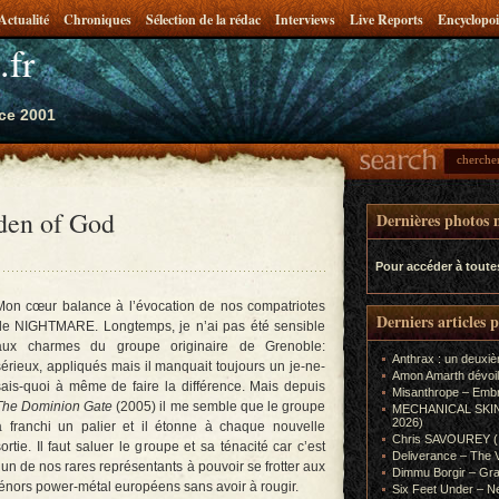
Actualité
Chroniques
Sélection de la rédac
Interviews
Live Reports
Encyclopoi
.fr
ce 2001
den of God
Dernières photos m
Pour accéder à toute
Mon cœur balance à l’évocation de nos compatriotes
Derniers articles 
de NIGHTMARE. Longtemps, je n’ai pas été sensible
aux charmes du groupe originaire de Grenoble:
Anthrax : un deuxiè
sérieux, appliqués mais il manquait toujours un je-ne-
Amon Amarth dévoil
sais-quoi à même de faire la différence. Mais depuis
Misanthrope – Emb
The Dominion Gate
(2005) il me semble que le groupe
MECHANICAL SKIN (In
2026)
a franchi un palier et il étonne à chaque nouvelle
Chris SAVOUREY (In
sortie. Il faut saluer le groupe et sa ténacité car c’est
Deliverance – The 
l’un de nos rares représentants à pouvoir se frotter aux
Dimmu Borgir – Gra
ténors power-métal européens sans avoir à rougir.
Six Feet Under – Ne