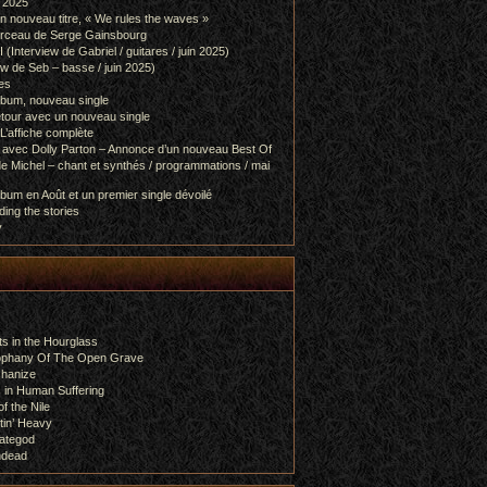
l 2025
 nouveau titre, « We rules the waves »
orceau de Serge Gainsbourg
nterview de Gabriel / guitares / juin 2025)
 de Seb – basse / juin 2025)
es
lbum, nouveau single
etour avec un nouveau single
L’affiche complète
 avec Dolly Parton – Annonce d’un nouveau Best Of
e Michel – chant et synthés / programmations / mai
bum en Août et un premier single dévoilé
ing the stories
y
s in the Hourglass
rophany Of The Open Grave
chanize
 in Human Suffering
f the Nile
tin’ Heavy
ategod
ndead