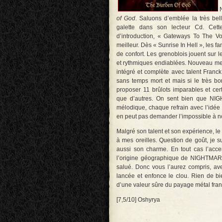
of God
. Saluons d’emblée la très bel
galette dans son lecteur Cd. Cett
d’introduction, « Gateways To The Vo
meilleur. Dès « Sunrise In Hell », les f
de confort. Les grenoblois jouent sur le
et rythmiques endiablées. Nouveau mem
intégré et complète avec talent Franck
sans temps mort et mais si le très bo
proposer 11 brûlots imparables et cert
que d’autres. On sent bien que NIG
mélodique, chaque refrain avec l’idée
en peut pas demander l’impossible à nos
Malgré son talent et son expérience, l
à mes oreilles. Question de goût, je 
aussi son charme. En tout cas l’accent
l’origine géographique de NIGHTMARE. 
salué. Donc vous l’aurez compris, a
lancée et enfonce le clou. Rien de bi
d’une valeur sûre du payage métal fran
[7,5/10] Oshyrya