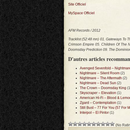
Site Officiel
MySpace Officiel
AFM Records / 2012
Tracklist (52:48 mn) 01. Gateways To T
Crimson Empire 05. Children Of The N
Doomsday Prediction 09. The Dominion Ga
D'autres articles recomma
Avenged Sevenfold – Nightmar
Nightmare – Silent Room
(2)
Nightmare – The Aftermath
(2)
Nightmare – Dead Sun
(2)
The Crown – Doomsday King
(1
Skyscraper – Elevation
(1)
American Hi-Fi – Blood & Lem
Zgard – Contemplation
(1)
Still Bust – 77 For You (57 For 
Interpol – El Pintor
(1)
(No Ratin