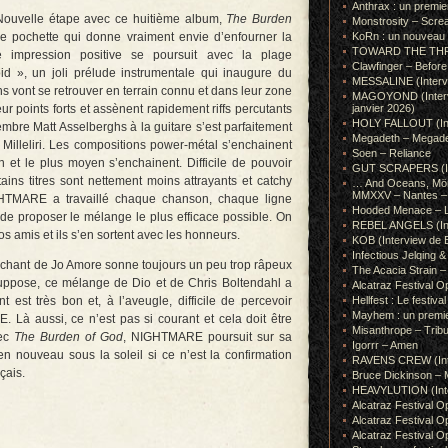
Anthrax : un premie
Nouvelle étape avec ce huitième album,
The Burden
Monstrosity – Scre
le pochette qui donne vraiment envie d’enfourner la
KoRn : un nouveau t
TOWARD THE THRONE
e impression positive se poursuit avec la plage
Clawfinger – Before 
id », un joli prélude instrumentale qui inaugure du
MESSALINE (Intervie
ans vont se retrouver en terrain connu et dans leur zone
MAGOYOND (Intervie
ur points forts et assènent rapidement riffs percutants
janvier 2026)
HOLY FALLOUT (Inter
bre Matt Asselberghs à la guitare s’est parfaitement
Megadeth – Megad
 Milleliri. Les compositions power-métal s’enchainent
Soen – Reliance
n et le plus moyen s’enchainent. Difficile de pouvoir
GUT SCRAPERS (In
ains titres sont nettement moins attrayants et catchy
… And Oceans, Mörk
MMXXV – Nantes – 
HTMARE a travaillé chaque chanson, chaque ligne
Hooded Menace – L
 de proposer le mélange le plus efficace possible. On
REBEL ANGELS (Inte
 amis et ils s’en sortent avec les honneurs.
KOB (Interview de B
Infectious Jelqin
e chant de Jo Amore sonne toujours un peu trop râpeux
The Acacia Strain 
suppose, ce mélange de Dio et de Chris Boltendahl a
Alcatraz Festival Op
 est très bon et, à l’aveugle, difficile de percevoir
Hellfest : Le festival
Mayhem : un premie
Là aussi, ce n’est pas si courant et cela doit être
Misanthrope – Tribut
vec
The Burden of God
, NIGHTMARE poursuit sur sa
Igorrr – Amen
en nouveau sous la soleil si ce n’est la confirmation
RAVENS CREW (Inte
çais.
Bruce Dickinson – M
HEAVYLUTION (Interv
Alcatraz Festival O
Alcatraz Festival O
Alcatraz Festival O