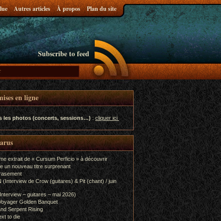
lue
Autres articles
À propos
Plan du site
Subscribe to feed
ises en ligne
s les photos (concerts, sessions…)
:
cliquer ici
parus
me extrait de « Cursum Perficio » à découvrir
e un nouveau titre surprenant
rasement
terview de Crow (guitares) & Pit (chant) / juin
terview – guitares – mai 2026)
Voyager Golden Banquet
nd Serpent Rising
xt to die