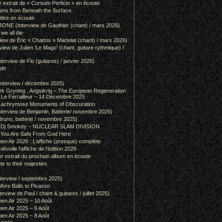
r extrait de « Cursum Perficio » en écoute
ams from Beneath the Surface
itre en écoute
 (Interview de Gauthier (chant) / mars 2026)
we all die
w de Éric « Chattos » Martelat (chant) / mars 2026)
w de Julien ‘Le Mago’ (chant, guitare rythmique) /
view de Flo (guitares) / janvier 2026)
eth
terview / décembre 2025)
 Gryning , Angstkrig – The European Regeneration
Le Ferrailleur – 14 Décembre 2025
achrymose Monuments of Obscuration
rview de Benjamin, Batterie/ novembre 2025)
runo, batterie / novembre 2025)
g & Dj Smokey – NUCLEAR SLAM DIVISION
– You Are Safe From God Here
en Air 2026 : L’affiche (presque) complète.
 dévoile l’affiche de l’édition 2026
r extrait du prochain album en écoute
e to their majesties
rview / septembre 2025)
ore Balls to Picasso
iew de Paul / chant & guitares / juillet 2025)
pen Air 2025 – 10 Août
pen Air 2025 – 9 Août
pen Air 2025 – 8 Août