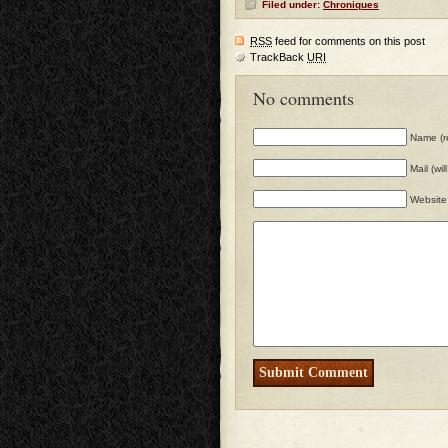
Filed under:
Chroniques
RSS
feed for comments on this post
TrackBack
URI
No comments
Name (r
Mail (wi
Website