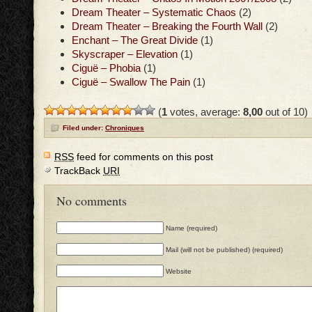
Dream Theater – Systematic Chaos
(2)
Dream Theater – Breaking the Fourth Wall
(2)
Enchant – The Great Divide
(1)
Skyscraper – Elevation
(1)
Ciguë – Phobia
(1)
Ciguë – Swallow The Pain
(1)
(
1
votes, average:
8,00
out of 10)
Filed under:
Chroniques
RSS
feed for comments on this post
TrackBack
URI
No comments
Name (required)
Mail (will not be published) (required)
Website