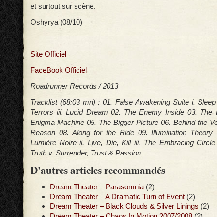
et surtout sur scène.
Oshyrya (08/10)
Site Officiel
FaceBook Officiel
Roadrunner Records / 2013
Tracklist (68:03 mn) : 01. False Awakening Suite i. Sleep 
Terrors iii. Lucid Dream 02. The Enemy Inside 03. The 
Enigma Machine 05. The Bigger Picture 06. Behind the Vei
Reason 08. Along for the Ride 09. Illumination Theory 
Lumière Noire ii. Live, Die, Kill iii. The Embracing Circle
Truth v. Surrender, Trust & Passion
D'autres articles recommandés
Dream Theater – Parasomnia
(2)
Dream Theater – A Dramatic Turn of Event
(2)
Dream Theater – Black Clouds & Silver Linings
(2)
Dream Theater – Chaos In Motion 2007/2008
(2)