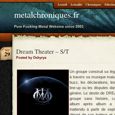
Accueil
Actualité
Chroniques
Sélectio
metalchroniques.fr
Pure Fucking Metal Webzine since 2001
Dream Theater – S/T
SEP
29
Posted by Oshyrya
Un groupe construit sa lé
à travers sa musique mais 
buzz, les déclarations, l
line-up ou les disputes da
génère. Le destin de D
groupe sans histoire, c
album après album a p
inattendu à partir de sep
départ de son batteur et