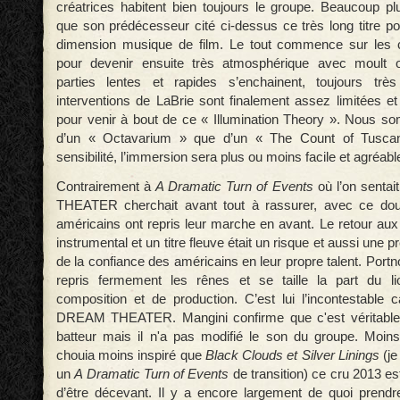
créatrices habitent bien toujours le groupe. Beaucoup plu
que son prédécesseur cité ci-dessus ce très long titre 
dimension musique de film. Le tout commence sur les
pour devenir ensuite très atmosphérique avec moult or
parties lentes et rapides s’enchainent, toujours trè
interventions de LaBrie sont finalement assez limitées et i
pour venir à bout de ce « Illumination Theory ». Nous 
d’un « Octavarium » que d’un « The Count of Tuscan
sensibilité, l’immersion sera plus ou moins facile et agréabl
Contrairement à
A Dramatic Turn of Events
où l’on senta
THEATER cherchait avant tout à rassurer, avec ce do
américains ont repris leur marche en avant. Le retour aux
instrumental et un titre fleuve était un risque et aussi une p
de la confiance des américains en leur propre talent. Portno
repris fermement les rênes et se taille la part du 
composition et de production. C’est lui l’incontestable c
DREAM THEATER. Mangini confirme que c'est véritable
batteur mais il n'a pas modifié le son du groupe. Moin
chouia moins inspiré que
Black Clouds et Silver Linings
(je
un
A Dramatic Turn of Events
de transition) ce cru 2013 e
d’être décevant. Il y a encore largement de quoi prend