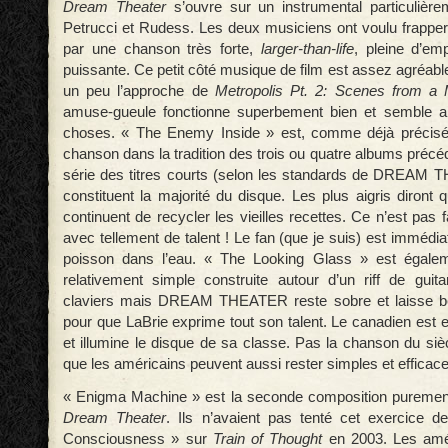
Dream Theater
s’ouvre sur un instrumental particulièr
Petrucci et Rudess. Les deux musiciens ont voulu frapper 
par une chanson très forte,
larger-than-life
, pleine d’em
puissante. Ce petit côté musique de film est assez agréabl
un peu l’approche de
Metropolis Pt. 2: Scenes from a
amuse-gueule fonctionne superbement bien et semble a
choses. « The Enemy Inside » est, comme déjà précisé
chanson dans la tradition des trois ou quatre albums précéd
série des titres courts (selon les standards de DREAM 
constituent la majorité du disque. Les plus aigris diront
continuent de recycler les vieilles recettes. Ce n’est pas f
avec tellement de talent ! Le fan (que je suis) est immé
poisson dans l’eau. « The Looking Glass » est égale
relativement simple construite autour d’un riff de gui
claviers mais DREAM THEATER reste sobre et laisse b
pour que LaBrie exprime tout son talent. Le canadien est 
et illumine le disque de sa classe. Pas la chanson du siè
que les américains peuvent aussi rester simples et efficace
« Enigma Machine » est la seconde composition purement
Dream Theater
. Ils n’avaient pas tenté cet exercice 
Consciousness » sur
Train of Thought
en 2003. Les amé