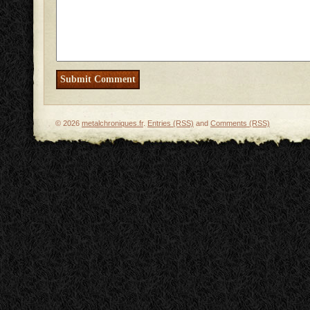
© 2026
metalchroniques.fr
.
Entries (RSS)
and
Comments (RSS)