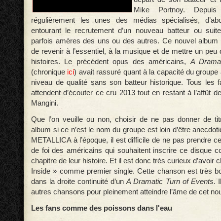
Mike Portnoy. Depuis
régulièrement les unes des médias spécialisés, d’ab
entourant le recrutement d’un nouveau batteur ou suite
parfois amères des uns ou des autres. Ce nouvel album 
de revenir à l’essentiel, à la musique et de mettre un peu
histoires. Le précédent opus des américains,
A Dramat
(chronique
ici
) avait rassuré quant à la capacité du groupe
niveau de qualité sans son batteur historique. Tous les f
attendent d’écouter ce cru 2013 tout en restant à l’affût de
Mangini.
Que l’on veuille ou non, choisir de ne pas donner de t
album si ce n’est le nom du groupe est loin d’être anecdoti
METALLICA à l’époque, il est difficile de ne pas prendre 
de foi des américains qui souhaitent inscrire ce disqu
chapitre de leur histoire. Et il est donc très curieux d’avoi
Inside » comme premier single. Cette chanson est très bo
dans la droite continuité d’un
A Dramatic Turn of Events
. 
autres chansons pour pleinement atteindre l’âme de cet no
Les fans comme des poissons dans l'eau