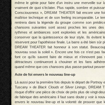
même le génie pour faire d’un instru une merveille sur la
vraiment de quoi s’éclater. Plus rapide, sombre et puissa
Consciousness », DREAM THEATER fait encore une fois
maîtrise technique et de son feeling incomparable. Le tem
rentrera dans la légende du groupe comme son prédéce
chansons suivantes sont assez proches les unes des a
rythmes et ambiances sont explorées et les américains
conserver que la quintessence de leur style. Ils évitent 
réservent pour l’apothéose finale. La barre a été bien sûr p
DREAM THEATER fait honneur à son statut. Beaucoup 
nouveau sous la soleil ». Encore une fois ce n’est pas fa
font ce qu’ils savent faire de mieux et n’innovent pas
détracteurs continueront à chouiner et les fans adhèr
quand même que ces chansons plus passe-partout peuvent
Acte de foi envers le nouveau line-up
Là aussi pour la première fois depuis le départ de Portnoy e
Tuscany » de
Black Clouds et Silver Linings
, DREAM T
risque d’offrir une pièce de choix de près plus de vingt-d
de fabrique des américains il faut sans doute y voir à nou
envers le nouveau line-up et la volonté de prouver que l