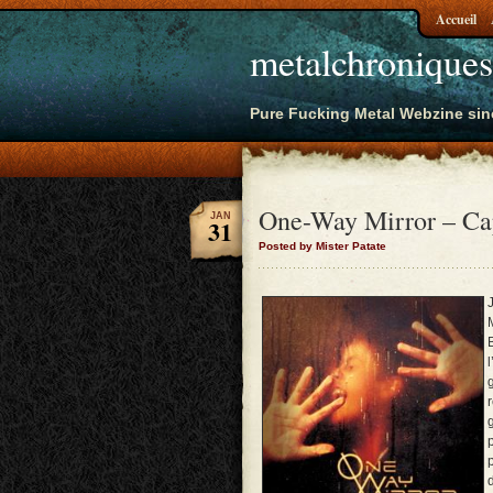
Accueil
metalchroniques
Pure Fucking Metal Webzine sin
One-Way Mirror – Ca
JAN
31
Posted by Mister Patate