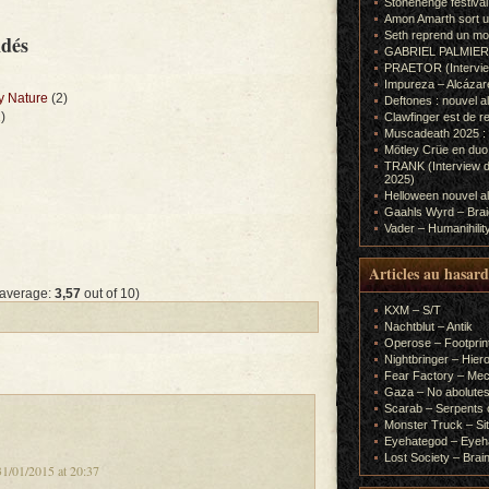
Stonehenge festiva
Amon Amarth sort un
Seth reprend un m
ndés
GABRIEL PALMIERI (I
PRAETOR (Interview
Impureza – Alcázar
y Nature
(2)
Deftones : nouvel a
)
Clawfinger est de r
Muscadeath 2025 : 
Mötley Crüe en duo
TRANK (Interview d
2025)
Helloween nouvel al
Gaahls Wyrd – Braid
Vader – Humanihilit
Articles au hasard
 average:
3,57
out of 10)
KXM – S/T
Nachtblut – Antik
Operose – Footprint
Nightbringer – Hie
Fear Factory – Me
Gaza – No abolutes
Scarab – Serpents o
Monster Truck – Sit
Eyehategod – Eyeh
Lost Society – Brai
1/01/2015 at 20:37