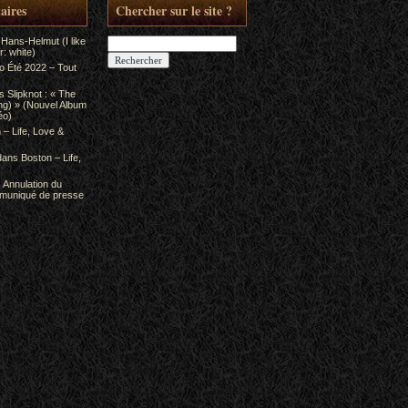
aires
Chercher sur le site ?
Rechercher :
 Hans-Helmut (I like
: white)
to Été 2022 – Tout
ns
Slipknot : « The
ing) » (Nouvel Album
éo)
 – Life, Love &
dans
Boston – Life,
s
Annulation du
mmuniqué de presse