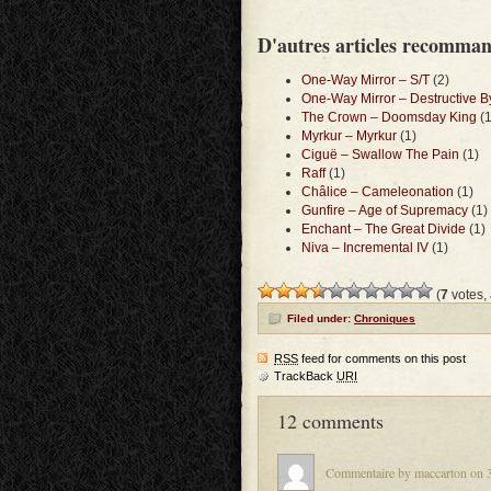
D'autres articles recomma
One-Way Mirror – S/T
(2)
One-Way Mirror – Destructive B
The Crown – Doomsday King
(1
Myrkur – Myrkur
(1)
Ciguë – Swallow The Pain
(1)
Raff
(1)
Châlice – Cameleonation
(1)
Gunfire – Age of Supremacy
(1)
Enchant – The Great Divide
(1)
Niva – Incremental IV
(1)
(
7
votes,
Filed under:
Chroniques
RSS
feed for comments on this post
TrackBack
URI
12 comments
Commentaire by maccarton on 3