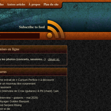
lue
Autres articles
À propos
Plan du site
Subscribe to feed
ises en ligne
s les photos (concerts, sessions…)
:
cliquer ici
parus
me extrait de « Cursum Perficio » à découvrir
e un nouveau titre surprenant
rasement
terview de Crow (guitares) & Pit (chant) / juin
terview – guitares – mai 2026)
Voyager Golden Banquet
nd Serpent Rising
xt to die