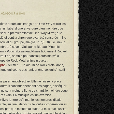
 02/02/2015 at 10:01
isième album des français de One-Way Mirror, est
ic, un label d’une envergure bien moindre que
sorti le premier effort de One-Way Mirror, que
cié et dont la chronique avait été censurée in illo
fficiel du groupe, malgré un 7,5/10). Le line-up,
res, à savoir, Guillaume Bideau (Mnemic),
ranck Potvin (Lyzanxia, Phaze I), Clement Rouxel
eral Lee) semble pourtant toujours motivé à
oupe de Rock Metal ultime (source :
.php
). Au menu, un album de Rock Metal donc,
ique qui cogne et chanteur énervé, qui s’inscrit
e purement objective. Elle ne laisse la place
Je pourrais continuer pendant des pages, disséquer
note, la moindre ligne de chant, le moindre coup
serait vain. La musique est un exercice
’y livre ignore qu’il manie les nombres, disait
ible, au final, de voir si le tout est cohérent ou au
’est pas que mathématiques : la musique suscite
 et le métier de chroniqueur est impossible si l’on