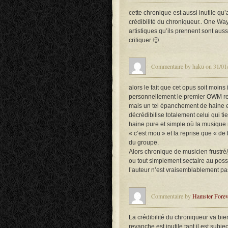
cette chronique est aussi inutile q
crédibilité du chroniqueur.. One Way 
artistiques qu’ils prennent sont aus
critiquer 🙂
Commentaire by haku on 31/01/
alors le fait que cet opus soit moin
personnellement le premier OWM re
mais un tel épanchement de haine e
décrédibilise totalement celui qui t
haine pure et simple où la musique
« c’est mou » et la reprise que « de 
du groupe.
Alors chronique de musicien frustré
ou tout simplement sectaire au poss
l’auteur n’est vraisemblablement pas
Commentaire by
Hamster Forev
La crédibilité du chroniqueur va bi
revanche est inutile tant il est subje