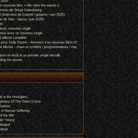
l 2025
 nouveau titre, « We rules the waves »
orceau de Serge Gainsbourg
nterview de Gabriel / guitares / juin 2025)
 de Seb – basse / juin 2025)
es
lbum, nouveau single
etour avec un nouveau single
L’affiche complète
 avec Dolly Parton – Annonce d’un nouveau Best Of
e Michel – chant et synthés / programmations / mai
bum en Août et un premier single dévoilé
ing the stories
y
s in the Hourglass
rophany Of The Open Grave
chanize
 in Human Suffering
f the Nile
tin’ Heavy
ategod
ndead