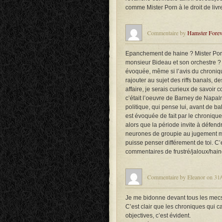
comme Mister Porn à le droit de livre
Commentaire by
Hamster Forev
Epanchement de haine ? Mister Por
monsieur Bideau et son orchestre 
évoquée, même si l’avis du chronique
rajouter au sujet des riffs banals, d
affaire, je serais curieux de savoir c
c’était l’oeuvre de Barney de Napa
politique, qui pense lui, avant de b
est évoquée de fait par le chroniq
alors que la période invite à défendr
neurones de groupie au jugement m
puisse penser différement de toi. C’
commentaires de frustré/jaloux/hain
Commentaire by Eleanor on 31/
Je me bidonne devant tous les mecs 
C’est clair que les chroniques qui c
objectives, c’est évident.