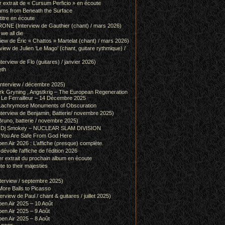
r extrait de « Cursum Perficio » en écoute
ams from Beneath the Surface
itre en écoute
 (Interview de Gauthier (chant) / mars 2026)
we all die
w de Éric « Chattos » Martelat (chant) / mars 2026)
w de Julien ‘Le Mago’ (chant, guitare rythmique) /
view de Flo (guitares) / janvier 2026)
eth
terview / décembre 2025)
 Gryning , Angstkrig – The European Regeneration
Le Ferrailleur – 14 Décembre 2025
achrymose Monuments of Obscuration
rview de Benjamin, Batterie/ novembre 2025)
runo, batterie / novembre 2025)
g & Dj Smokey – NUCLEAR SLAM DIVISION
– You Are Safe From God Here
en Air 2026 : L’affiche (presque) complète.
 dévoile l’affiche de l’édition 2026
r extrait du prochain album en écoute
e to their majesties
rview / septembre 2025)
ore Balls to Picasso
iew de Paul / chant & guitares / juillet 2025)
pen Air 2025 – 10 Août
pen Air 2025 – 9 Août
pen Air 2025 – 8 Août