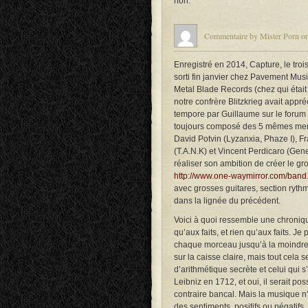
non.
Commentaire by Mister Porn on
Enregistré en 2014, Capture, le tro
sorti fin janvier chez Pavement Mus
Metal Blade Records (chez qui était 
notre confrère Blitzkrieg avait appré
tempore par Guillaume sur le forum o
toujours composé des 5 mêmes memb
David Potvin (Lyzanxia, Phaze I), F
(T.A.N.K) et Vincent Perdicaro (Gen
réaliser son ambition de créer le gr
http://www.one-waymirror.com/band
avec grosses guitares, section rythm
dans la lignée du précédent.
Voici à quoi ressemble une chroniqu
qu’aux faits, et rien qu’aux faits. 
chaque morceau jusqu’à la moindre 
sur la caisse claire, mais tout cela 
d’arithmétique secrète et celui qui s
Leibniz en 1712, et oui, il serait poss
contraire bancal. Mais la musique n
des sentiments, positifs ou négatifs,