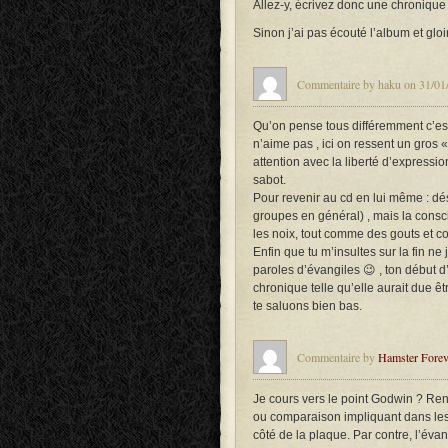
Allez-y, écrivez donc une chronique
Sinon j’ai pas écouté l’album et gloir
Commentaire by haku on 31/01/
Qu’on pense tous différemment c’est
n’aime pas , ici on ressent un gros «
attention avec la liberté d’expressi
sabot.
Pour revenir au cd en lui même : dé
groupes en général) , mais la consci
les noix, tout comme des gouts et co
Enfin que tu m’insultes sur la fin ne
paroles d’évangiles 😉 , ton début d
chronique telle qu’elle aurait due 
te saluons bien bas.
Commentaire by
Hamster Forev
Je cours vers le point Godwin ? Ren
ou comparaison impliquant dans les 
côté de la plaque. Par contre, l’évan