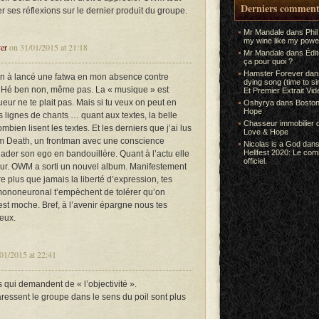
Derniers comment
r ses réflexions sur le dernier produit du groupe.
Mr Mandale
dans
Phil
my wine like my power
er
on 31/01/2015 at 21:18
Mr Mandale
dans
Édi
ça pour quoi ?
Hamster Forever
da
n à lancé une fatwa en mon absence contre
dying song (time to s
? Hé ben non, même pas. La « musique » est
Et Premier Extrait Vid
ur ne te plait pas. Mais si tu veux on peut en
Oshyrya
dans
Boston
Hope
es lignes de chants … quant aux textes, la belle
Chasseur immobilier
ombien lisent les textes. Et les derniers que j’ai lus
Love & Hope
lm Death, un frontman avec une conscience
Nicolas is a God
dan
Hellfest 2020: Le co
alader son ego en bandouillère. Quant à l’actu elle
officiel.
ueur. OWM a sorti un nouvel album. Manifestement
e plus que jamais la liberté d’expression, tes
ononeuronal t’empèchent de tolérer qu’on
est moche. Bref, à l’avenir épargne nous tes
eux.
01/2015 at 22:41
qui demandent de « l’objectivité ».
aressent le groupe dans le sens du poil sont plus