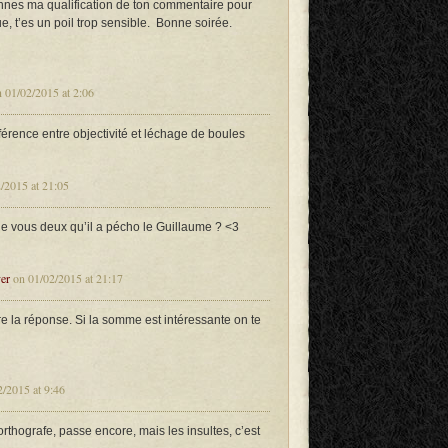
rennes ma qualification de ton commentaire pour
ue, t’es un poil trop sensible. Bonne soirée.
 01/02/2015 at 2:06
férence entre objectivité et léchage de boules
/2015 at 21:05
e vous deux qu’il a pécho le Guillaume ? <3
er
on 01/02/2015 at 21:17
 la réponse. Si la somme est intéressante on te
/2015 at 9:46
orthografe, passe encore, mais les insultes, c’est