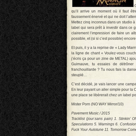
qu’il arrive un moment où il faut êt
faussement énervé et qui ne doit l’att
Mettez cinq inconnus dans un studio 
label qui sera prêt à investir dans ce
clairement l’impression de faire un alb
possible, et (si si c’est possible) enco
Et puis, il y a la reprise de « Lady Ma
la ligne de chant « Voulez-vous couch
j’écris ça pour un zine de METAL) ajo
Guimauve, tu essaies de détrôner 
franchouillarde ? Tu nous fais la dan
steuplé…
C’est décidé, je vais lancer une campa
En leur payant un aller simple pour la 
une place se libèrerait chez un label p
Mister Porn (NO WAY Mirror/10)
Pavement Music / 2015
Tracklist (jour:sans pain) 1. Stinkin’
Speculations 5. Warnings 6. Confusion
Fuck Your Autotune 11. Tomorrow Come