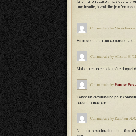
falloir lui en causer. mais que tu p
une insulte, à vrai dire je m’en moq
Commentaire by Mister Porn on
Enfin quelqu’un qui comprend la dif
Commentaire by Allan on 01/02
Mais du coup c’est la mère duquel d
Commentaire by
Hamster Forev
Lance un crowfunding pour connaitre
répondra peut être.
Commentaire by Ranot on 02/02
Note de la modération : Les fôtes d’