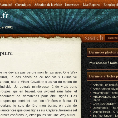
Actualité
Chroniques
Sélection de la rédac
Interviews
Live Reports
Encyclopoi
.fr
ce 2001
pture
Dernières photos m
Pour accéder à toute
Je ne devrais pas perdre mon temps avec One Way
Derniers articles 
Mirror, un des bébés de ce bon vieux Guimauve
Bideau, aka « Mister Cavaillon » au vu du melon de
Anthrax : un deuxiè
l’individu. Je devrais m’intéresser à de vrais bons
Amon Amarth dévoil
groupes, qui en bavent, qui vivotent sans label et
Misanthrope – Emb
redoublent de démarches pour être signés. Des
MECHANICAL SKIN (In
2026)
groupes qui méritent que l’on s’intéresse à eux. Et
Chris SAVOUREY (In
pourtant, je suis derrière mon écran, en train de
Deliverance – The 
pianoter ces quelques lignes sur
Capture
, troisième (et
Dimmu Borgir – Gra
dernier, espérons-le) effort poussif de One-Way Mirror.
Six Feet Under – Ne