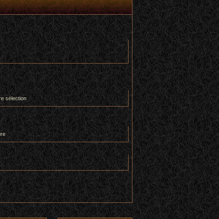
re sélection
ure