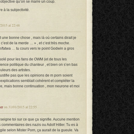
 objective qu’on se marre un coup.
e à la subjectivité.
2015 at 22:48
 une bonne chose , mais là où certains dirait je
 c’est de la merde … » , et c’est très moche.
on/fatwa … tu cours vers le point Godwin a gros
solé pour les fans de OWM (et de tous les
ence politique du chanteur , et bien on s’en bas
uleurs des artistes.
 justifie pas que les opinions de m porn soient
’explications semblait cohérent et compléter la
être, mais bonne continuation , mon neurone et moi
er
on 31/01/2015 at 22:55
seigne toi sur ce que ça signifie. Aucune mention
commentaires des nazis ou Adolf Hitler. Tu es à
gile selon Mister Porn, ça aurait de la gueule. Va