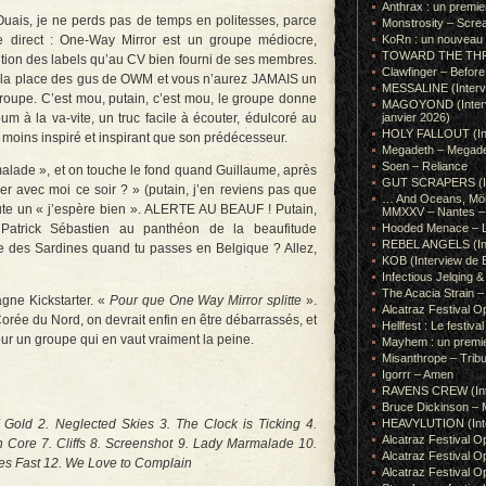
Anthrax : un premie
Ouais, je ne perds pas de temps en politesses, parce
Monstrosity – Scre
re direct : One-Way Mirror est un groupe médiocre,
KoRn : un nouveau t
TOWARD THE THRONE
ention des labels qu’au CV bien fourni de ses membres.
Clawfinger – Before 
à la place des gus de OWM et vous n’aurez JAMAIS un
MESSALINE (Intervie
 groupe. C’est mou, putain, c’est mou, le groupe donne
MAGOYOND (Intervie
um à la va-vite, un truc facile à écouter, édulcoré au
janvier 2026)
HOLY FALLOUT (Inter
re moins inspiré et inspirant que son prédécesseur.
Megadeth – Megad
Soen – Reliance
rmalade », et on touche le fond quand Guillaume, après
GUT SCRAPERS (In
er avec moi ce soir ? » (putain, j’en reviens pas que
… And Oceans, Mörk
ute un « j’espère bien ». ALERTE AU BEAUF ! Putain,
MMXXV – Nantes – 
Patrick Sébastien au panthéon de la beaufitude
Hooded Menace – L
REBEL ANGELS (Inte
se des Sardines quand tu passes en Belgique ? Allez,
KOB (Interview de B
Infectious Jelqin
The Acacia Strain 
gne Kickstarter. «
Pour que One Way Mirror splitte
».
Alcatraz Festival Op
Corée du Nord, on devrait enfin en être débarrassés, et
Hellfest : Le festival
our un groupe qui en vaut vraiment la peine.
Mayhem : un premie
Misanthrope – Tribut
Igorrr – Amen
RAVENS CREW (Inte
Bruce Dickinson – M
 Of Gold 2. Neglected Skies 3. The Clock is Ticking 4.
HEAVYLUTION (Interv
Alcatraz Festival O
 Core 7. Cliffs 8. Screenshot 9. Lady Marmalade 10.
Alcatraz Festival O
s Fast 12. We Love to Complain
Alcatraz Festival O