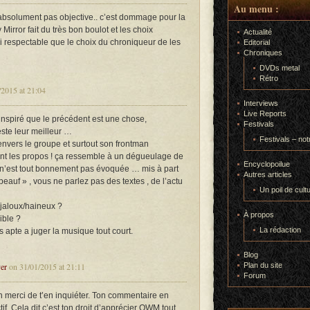
Au menu :
u’absolument pas objective.. c’est dommage pour la
Mirror fait du très bon boulot et les choix
Actualité
si respectable que le choix du chroniqueur de les
Editorial
Chroniques
DVDs metal
Rétro
2015 at 21:04
Interviews
Live Reports
s inspiré que le précédent est une chose,
Festivals
ste leur meilleur …
Festivals – not
nvers le groupe et surtout son frontman
ient les propos ! ça ressemble à un dégueulage de
Encyclopoilue
 n’est tout bonnement pas évoquée … mis à part
Autres articles
beauf » , vous ne parlez pas des textes , de l’actu
Un poil de cult
/jaloux/haineux ?
À propos
ible ?
La rédaction
 apte a juger la musique tout court.
Blog
er
on 31/01/2015 at 21:11
Plan du site
Forum
en merci de t’en inquiéter. Ton commentaire en
ctif. Cela dit c’est ton droit d’apprécier OWM tout