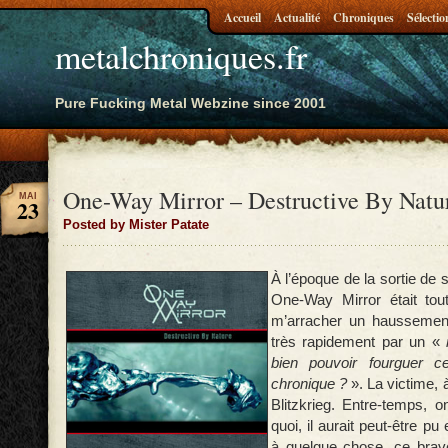
Accueil
Actualité
Chroniques
Sélectio
metalchroniques.fr
Pure Fucking Metal Webzine since 2001
One-Way Mirror – Destructive By Natu
MAI
23
Posted by Mister Patate
À l’époque de la sortie de
One-Way Mirror était tou
m’arracher un haussement 
très rapidement par un «
bien pouvoir fourguer c
chronique ?
». La victime, à
Blitzkrieg. Entre-temps, 
quoi, il aurait peut-être pu
à quelque chose, ce brave