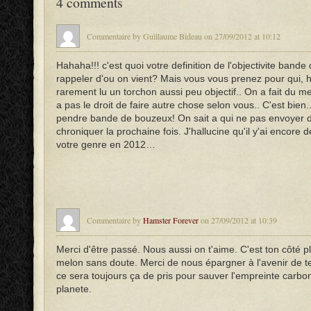
4 comments
Commentaire by Guillaume Bideau on 27/09/2012 at 10:12
Hahaha!!! c'est quoi votre definition de l'objectivite band
rappeler d'ou on vient? Mais vous vous prenez pour qui, h
rarement lu un torchon aussi peu objectif.. On a fait du me
a pas le droit de faire autre chose selon vous.. C'est bien.
pendre bande de bouzeux! On sait a qui ne pas envoyer 
chroniquer la prochaine fois. J'hallucine qu'il y'ai encore
votre genre en 2012…
Commentaire by
Hamster Forever
on 27/09/2012 at 10:39
Merci d'être passé. Nous aussi on t'aime. C'est ton côté pl
melon sans doute. Merci de nous épargner à l'avenir de te
ce sera toujours ça de pris pour sauver l'empreinte carbo
planete.