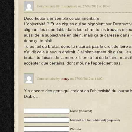
Commentaire by misterpatate on 27/09/2012 at 10:49
Décortiquons ensemble ce commentaire :
L'objectivité ? Et les zigues qui se pignolent sur Destruct
alignant les superlatifs dans leur chro, tu les trouves objec
aussi de la subjectivité en plein, mais ça te caresse dans l
donc ça te plaît.
Tu as fait du brutal, donc tu n'aurais pas le droit de faire 
n'ai dit cela à aucun endroit. J'ai simplement dit qu'au lieu
brutal, tu faisais de la merde. Libre à toi de le faire, mais i
accepter que certains, dont moi, ne l'apprécient pas.
Commentaire by
poney
on 27/09/2012 at 18:02
Y a encore des gens qui croient en l'objectivité du journal
Diable…
Name (required)
Mail (will not be published) (required)
Website