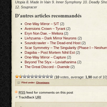
Utopia 8. Made In Vain 9. Inner Symphony 10. Deadly Sh
12. Soupracer
D'autres articles recommandés
One-Way Mirror – S/T
(2)
Aversions Crown – Tyrant
(2)
Eryn Non Dae. – Meliora
(2)
Livhzuena – Dark Mirror Neurons
(2)
Soundcrawler – The Dead-end Host
(2)
Scar Symmetry – The Singularity (Phase I – Neohum
Dagoba – Post Mortem Nihil Est
(2)
One-Way Mirror – Capture
(2)
Beyond The Styx – Leviathanima
(2)
The Great Discord – Duende
(2)
(
10
votes, average:
1,90
out of 10
Filed under:
Chroniques
RSS
feed for comments on this post
TrackBack
URI