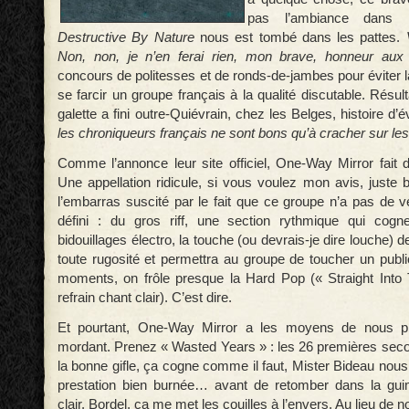
pas l’ambiance dans 
Destructive By Nature
nous est tombé dans les pattes.
Non, non, je n’en ferai rien, mon brave, honneur aux
concours de politesses et de ronds-de-jambes pour éviter 
se farcir un groupe français à la qualité discutable. Résul
galette a fini outre-Quiévrain, chez les Belges, histoire d’é
les chroniqueurs français ne sont bons qu’à cracher sur le
Comme l’annonce leur site officiel, One-Way Mirror fait
Une appellation ridicule, si vous voulez mon avis, juste 
l’embarras suscité par le fait que ce groupe n’a pas de v
défini : du gros riff, une section rythmique qui cogne
bidouillages électro, la touche (ou devrais-je dire louche) 
toute rugosité et permettra au groupe de toucher un publ
moments, on frôle presque la Hard Pop (« Straight Into
refrain chant clair). C’est dire.
Et pourtant, One-Way Mirror a les moyens de nous pr
mordant. Prenez « Wasted Years » : les 26 premières secon
la bonne gifle, ça cogne comme il faut, Mister Bideau nous g
prestation bien burnée… avant de retomber dans la gui
clair. Bordel, ça me met les couilles à l’envers. Au lieu de 