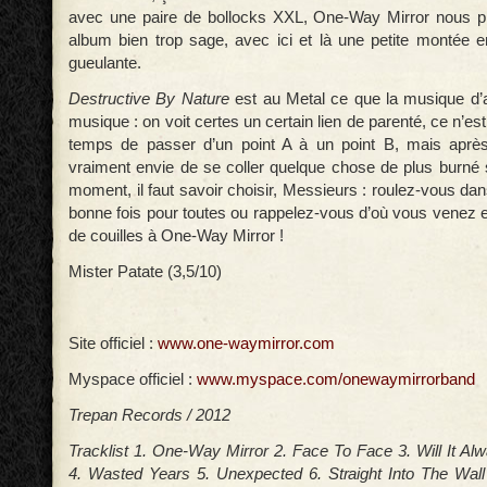
avec une paire de bollocks XXL, One-Way Mirror nous 
album bien trop sage, avec ici et là une petite montée 
gueulante.
Destructive By Nature
est au Metal ce que la musique d’
musique : on voit certes un certain lien de parenté, ce n’es
temps de passer d’un point A à un point B, mais aprè
vraiment envie de se coller quelque chose de plus burné 
moment, il faut savoir choisir, Messieurs : roulez-vous d
bonne fois pour toutes ou rappelez-vous d’où vous venez e
de couilles à One-Way Mirror !
Mister Patate (3,5/10)
Site officiel :
www.one-waymirror.com
Myspace officiel :
www.myspace.com/onewaymirrorband
Trepan Records / 2012
Tracklist 1. One-Way Mirror 2. Face To Face 3. Will It 
4. Wasted Years 5. Unexpected 6. Straight Into The Wal