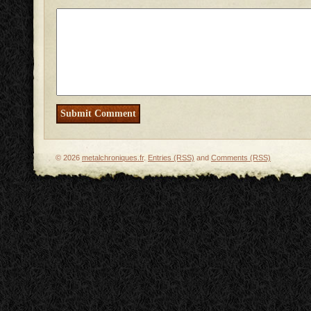
© 2026
metalchroniques.fr
.
Entries (RSS)
and
Comments (RSS)