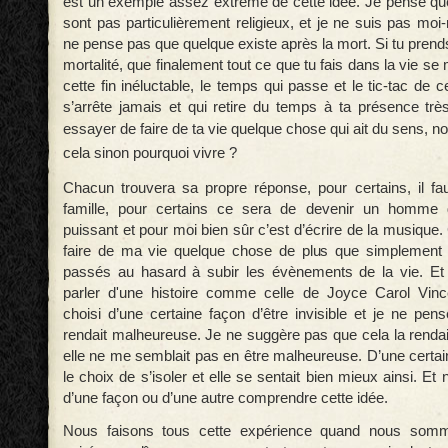
est un exemple assez extrême de cette idée. Je pense qu
sont pas particulièrement religieux, et je ne suis pas moi
ne pense pas que quelque existe après la mort. Si tu pren
mortalité, que finalement tout ce que tu fais dans la vie se
cette fin inéluctable, le temps qui passe et le tic-tac de c
s’arrête jamais et qui retire du temps à ta présence très
essayer de faire
de ta vie
q
uelque chose qui ait du sens, n
cela sinon pourquoi vivre ?
Chacun trouvera sa propre réponse, pour certains, il fa
famille, pour certains ce sera de devenir un homme d’
puissant et pour moi bien sûr c’est d’écrire de la musique
faire de ma vie quelque chose de plus que simplement
passés au hasard à subir les évènements de la vie. Et
parler d'une histoire comme celle de Joyce Carol Vince
choisi d’une certaine façon d’être invisible et je ne pen
rendait malheureuse. Je ne suggère pas que cela la rendait
elle ne me semblait pas en être malheureuse. D’une certaine
le choix de s’isoler et elle se sentait bien mieux ainsi. E
d’une façon ou d’une autre comprendre cette idée.
Nous faisons tous cette expérience quand nous somm