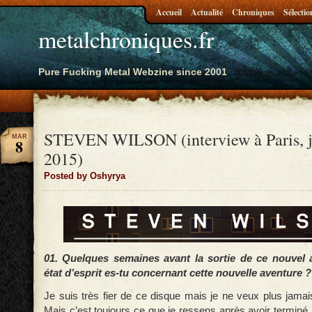
Accueil
Actualité
Chroniques
Sélectio
metalchroniques.fr
Pure Fucking Metal Webzine since 2001
STEVEN WILSON (interview à Paris, j
MAR
8
2015)
Posted by Oshyrya
01. Quelques semaines avant la sortie de ce nouvel 
état d’esprit es-tu concernant cette nouvelle aventure ?
Je suis très fier de ce disque mais je ne veux plus jamais
Mais c’est toujours ce que je ressens après avoir terminé