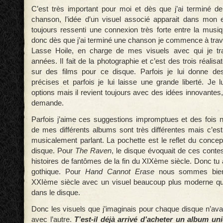
C’est très important pour moi et dès que j’ai terminé de 
chanson, l’idée d’un visuel associé apparait dans mon es
toujours ressenti une connexion très forte entre la musiq
donc dès que j’ai terminé une chanson je commence à travail
Lasse Hoile, en charge de mes visuels avec qui je tra
années. Il fait de la photographie et c’est des trois réalisat
sur des films pour ce disque. Parfois je lui donne des
précises et parfois je lui laisse une grande liberté. Je 
options mais il revient toujours avec des idées innovantes,
demande.
Parfois j’aime ces suggestions impromptues et des fois 
de mes différents albums sont très différentes mais c’es
musicalement parlant. La pochette est le reflet du concep
disque. Pour
The Raven
, le disque évoquait de ces conte
histoires de fantômes de la fin du XIXème siècle. Donc tu as
gothique. Pour
Hand Cannot Erase
nous sommes bien
XXIème siècle avec un visuel beaucoup plus moderne qu
dans le disque.
Donc les visuels que j’imaginais pour chaque disque n’avaie
avec l’autre.
T’est-il déjà arrivé d’acheter un album u