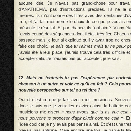
aucune idée. Je n’avais pas grand-chose pour travaill
d’ANATHEMA, pas d’instructions précises. Ils ne le 
mêmes. Ils m’ont donné des titres avec des centaines d’
trop, et j’ai fait moi-même le choix de ce que je voulais en
présenté le résultat. Et par chance, ils l’ont aimé. Vinny é
j’avais coupé des séquences dont il était très fier. Chacun es
passage mais je leur ai expliqué qu’il y avait trop de chos
faire des choix. "
je sais que tu l’aimes mais tu ne peux p
j’avais été à leur place, j’aurais trouvé cela très difficile e
accepter cela. Je n’aurais pas pu l’accepter, je le sais.
12. Mais ne tenterais-tu pas l’expérience par curio
chanson à un autre et voir ce qu’il en fait ? Cela pourr
nouvelle perspective sur tel ou tel titre ?
Oui et c’est ce que je fais avec mes musiciens. Souvent
donc je sais que je veux les claviers ainsi, la batteri
musiciens me disent «
nous avons que tu as vue cela
nous pouvons te proposer d’agir plutôt comme cela
». Et 
l’idée cool car je n’y avais pas pensé ainsi. Et c’est une tr
n’avais pas anticipé. Maie encore une fois, je garde la lib