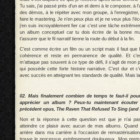
Tu sais, j’ai passé près d’un an et demi à le composer, à l’
des démos, à le répéter avec mon groupe, à l’enregistrer,
faire le mastering. Je n’en peux plus et je ne veux plus l’é
j’en suis incroyablement fier car c’est une tâche extrême
un album conceptuel car tu dois écrire de la bonne m
t’assurer que le fil narratif tienne la route du début à la fin.
C’est comme écrire un film ou un script mais il faut que 
cohérence et reste en permanence de qualité. Et c’e
m’attaque pas souvent à ce type de défi, il s’agit de mon
qui possède cette forte histoire narrative. C’est dur et c’
avec succès en atteignant tes standards de qualité. Mais la f
02. Mais finalement combien de temps te faut-il po
apprécier un album ?
Peux-tu maintenant écouter 
précédent opus, The Raven That Refused To Sing (and o
Non et la réponse à cette question est que je n’ai pa
atteindre ce plaisir avec aucun de mes albums. Quand j
arrière dans ma carrière à l’occasion de remastérisatio
trouve le processus extrêmement douloureux. Mon premi