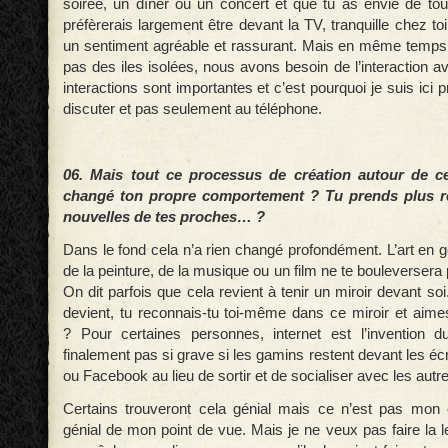
soirée, un dîner ou un concert et que tu as envie de tou
préfèrerais largement être devant la TV, tranquille chez toi
un sentiment agréable et rassurant. Mais en même tem
pas des iles isolées, nous avons besoin de l’interaction a
interactions sont importantes et c’est pourquoi je suis ici 
discuter et pas seulement au téléphone.
06. Mais tout ce processus de création autour de cett
changé ton propre comportement ? Tu prends plus r
nouvelles de tes proches… ?
Dans le fond cela n’a rien changé profondément. L’art en g
de la peinture, de la musique ou un film ne te bouleverser
On dit parfois que cela revient à tenir un miroir devant soi
devient, tu reconnais-tu toi-même dans ce miroir et aimes
? Pour certaines personnes, internet est l’invention d
finalement pas si grave si les gamins restent devant les 
ou Facebook au lieu de sortir et de socialiser avec les autr
Certains trouveront cela génial mais ce n’est pas mon 
génial de mon point de vue. Mais je ne veux pas faire la l