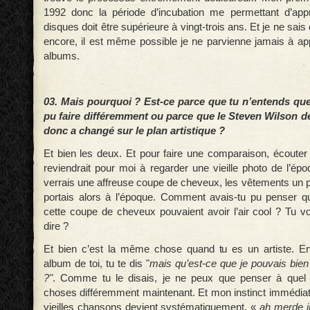
1992 donc la période d’incubation me permettant d’ap
disques doit être supérieure à vingt-trois ans. Et je ne sa
encore, il est même possible je ne parvienne jamais à a
albums.
03. Mais pourquoi ? Est-ce parce que tu n’entends que
pu faire différemment ou parce que le Steven Wilson de
donc a changé sur le plan artistique ?
Et bien les deux. Et pour faire une comparaison, écoute
reviendrait pour moi à regarder une vieille photo de l’ép
verrais une affreuse coupe de cheveux, les vêtements un p
portais alors à l’époque. Comment avais-tu pu penser q
cette coupe de cheveux pouvaient avoir l’air cool ? Tu v
dire ?
Et bien c’est la même chose quand tu es un artiste. En
album de toi, tu te dis "
mais qu’est-ce que je pouvais bien
?"
. Comme tu le disais, je ne peux que penser à quel p
choses différemment maintenant. Et mon instinct immédiat
vieilles chansons devient systématiquement, «
ah merde i