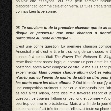
pouvoir dire essayons, oui cela peut sembler ridicu
d’aborder ceci comme cela et on verra. Et tu es prêt à tente
connais bien la personne.
08. Te souviens-tu de la première chanson que tu as
disque et penses-tu que cette chanson a donné
particulière au reste du disque ?
C’est une bonne question. La première chanson compos
Ancestral » et c’est le titre le plus long de ce disque, le t
connecté à ce qu’était
The Raven That Refused To Sin
reste finalement assez logique, comme un pont entre les 
posteriori, après avoir composé ce titre, je me suis senti pl
expérimental.
Mais comme chaque album doit se valoi
n’as-tu pas eu l’envie de mettre de côté ce titre pour
les ponts entre les deux albums ?
Oui bien sûr que j’y 
une composition vraiment super et je n’imaginais pas l’a
as tout à fait raison, cette idée m’a traversé l’esprit et
question. Je trouvais l’album un peu long et comme « Ance
peu trop comme le précédent… Mais à la fin de la journé
cette chanson était très forte et qu’elle avait toute sa place 