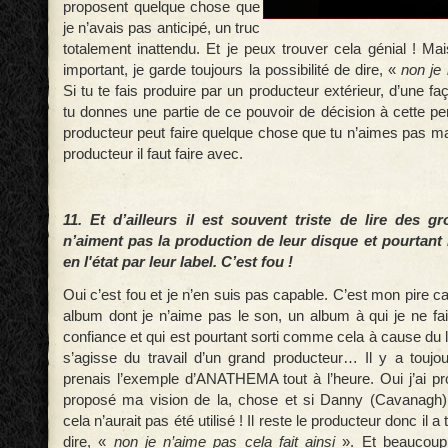
proposent quelque chose que
je n’avais pas anticipé, un truc
totalement inattendu. Et je peux trouver cela génial ! Mai
important, je garde toujours la possibilité de dire, «
non je
Si tu te fais produire par un producteur extérieur, d’une fa
tu donnes une partie de ce pouvoir de décision à cette pe
producteur peut faire quelque chose que tu n’aimes pas m
producteur il faut faire avec.
11. Et d’ailleurs il est souvent triste de lire des gr
n’aiment pas la production de leur disque et pourtant i
en l'état par leur label. C’est fou !
Oui c’est fou et je n’en suis pas capable. C’est mon pire c
album dont je n’aime pas le son, un album à qui je ne fa
confiance et qui est pourtant sorti comme cela à cause du la
s’agisse du travail d’un grand producteur… Il y a toujo
prenais l’exemple d’ANATHEMA tout à l’heure. Oui j’ai prod
proposé ma vision de la, chose et si Danny (Cavanagh) 
cela n’aurait pas été utilisé ! Il reste le producteur donc il a 
dire, «
non je n’aime pas cela fait ainsi
». Et beaucoup