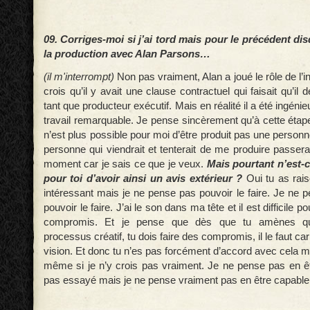
09. Corriges-moi si j’ai tord mais pour le précédent di
la production avec Alan Parsons…
(il m'interrompt)
Non pas vraiment, Alan a joué le rôle de l’i
crois qu’il y avait une clause contractuel qui faisait qu’il 
tant que producteur exécutif. Mais en réalité il a été ingénieur
travail remarquable. Je pense sincèrement qu’à cette étape
n’est plus possible pour moi d’être produit pas une personn
personne qui viendrait et tenterait de me produire passer
moment car je sais ce que je veux.
Mais pourtant n’est-c
pour toi d’avoir ainsi un avis extérieur ?
Oui tu as rais
intéressant mais je ne pense pas pouvoir le faire. Je ne 
pouvoir le faire. J’ai le son dans ma tête et il est difficile p
compromis. Et je pense que dès que tu amènes qu
processus créatif, tu dois faire des compromis, il le faut car
vision. Et donc tu n’es pas forcément d’accord avec cela ma
même si je n’y crois pas vraiment. Je ne pense pas en êtr
pas essayé mais je ne pense vraiment pas en être capable