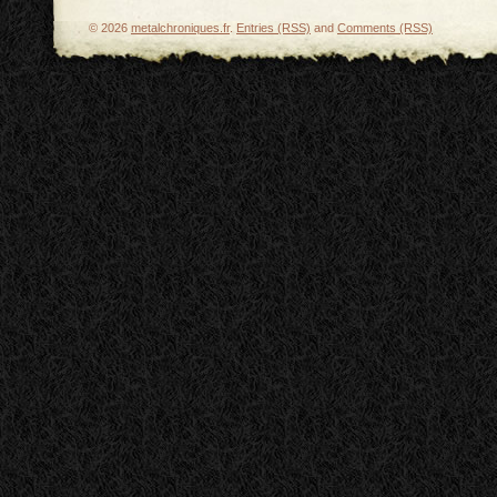
© 2026
metalchroniques.fr
.
Entries (RSS)
and
Comments (RSS)