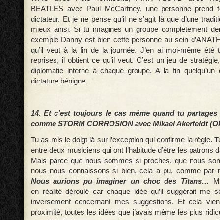
BEATLES avec Paul McCartney, une personne prend tou
dictateur. Et je ne pense qu’il ne s’agit là que d’une tradi
mieux ainsi. Si tu imagines un groupe complétement dém
exemple Danny est bien cette personne au sein d’ANATHE
qu’il veut à la fin de la journée. J’en ai moi-même été 
reprises, il obtient ce qu’il veut. C’est un jeu de stratégie
diplomatie interne à chaque groupe. A la fin quelqu’un 
dictature bénigne.
14. Et c’est toujours le cas même quand tu partages
comme STORM CORROSION avec Mikael Akerfeldt (O
Tu as mis le doigt là sur l’exception qui confirme la règle. T
entre deux musiciens qui ont l’habitude d’être les patrons 
Mais parce que nous sommes si proches, que nous so
nous nous connaissons si bien, cela a pu, comme par ma
Nous aurions pu imaginer un choc des Titans…
Mai
en réalité déroulé car chaque idée qu’il suggérait me sem
inversement concernant mes suggestions. Et cela vient
proximité, toutes les idées que j’avais même les plus ridic