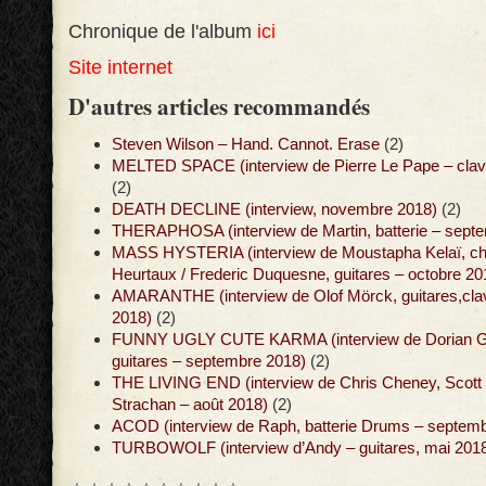
Chronique de l'album
ici
Site internet
D'autres articles recommandés
Steven Wilson – Hand. Cannot. Erase
(2)
MELTED SPACE (interview de Pierre Le Pape – clav
(2)
DEATH DECLINE (interview, novembre 2018)
(2)
THERAPHOSA (interview de Martin, batterie – sept
MASS HYSTERIA (interview de Moustapha Kelaï, ch
Heurtaux / Frederic Duquesne, guitares – octobre 20
AMARANTHE (interview de Olof Mörck, guitares,cla
2018)
(2)
FUNNY UGLY CUTE KARMA (interview de Dorian Gi
guitares – septembre 2018)
(2)
THE LIVING END (interview de Chris Cheney, Scot
Strachan – août 2018)
(2)
ACOD (interview de Raph, batterie Drums – septem
TURBOWOLF (interview d’Andy – guitares, mai 201