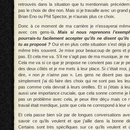
retrouvés dans la situation que tu mentionnais précédemm
pas le choix de dire non. Mais si je travaille avec un gra
Brian Eno ou Phil Spector, je n’aurais plus ce choix.
Donc à ce moment de ma carrière je n’essayerai même 
avec ces gens-là.
Mais si nous reprenons l’exem
pourrais-tu facilement accepter qu’ils ne disent qu’il
tu as proposé ?
Oui et en plus cette situation s’est déjà p
même très souvent. Je mixe pour beaucoup de gens et par
pas. Et cela me va. S’il ne s’agit pas de ma musique, je ne
Cela me va si ce que je propose ne convient pas car je peu
des deux côtés et je me mets à leur place. Si c’était moi, 
dire, «
non je n’aime pas
». Les gens ne disent pas que j
simplement j’ai dû faire des choix qui ne sont pas les le
pas comme cela devrait à leurs oreilles. Et si j’étais à leu
aussi une importance cruciale, que cela sonne comme je le
pas un problème avec cela, je peux être déçu mais ce 
travail était merdique, juste que cela ne correspond à leur v
Et cela passe bien sûr par de longues conversations avec
savoir ce qu’ils veulent et que j’aille dans la bonne di
Certains sont très spécifiques sur ce qu’ils veulent et c