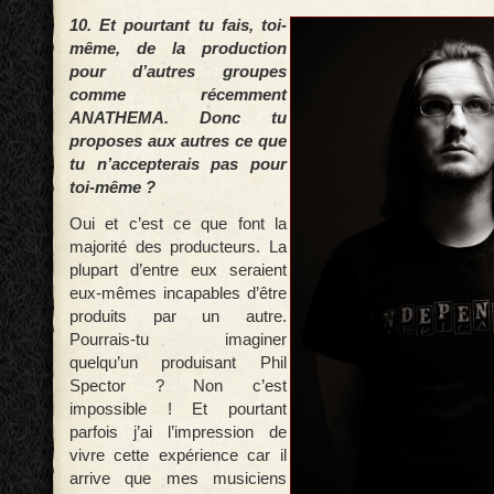
10. Et pourtant tu fais, toi-
même, de la production
pour d’autres groupes
comme récemment
ANATHEMA. Donc tu
proposes aux autres ce que
tu n’accepterais pas pour
toi-même ?
Oui et c’est ce que font la
majorité des producteurs. La
plupart d’entre eux seraient
eux-mêmes incapables d’être
produits par un autre.
Pourrais-tu imaginer
quelqu’un produisant Phil
Spector ? Non c’est
impossible ! Et pourtant
parfois j’ai l’impression de
vivre cette expérience car il
arrive que mes musiciens