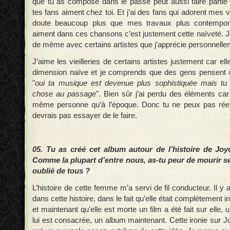
que tu as composé dans le passé peut aussi faire parti
tes fans aiment chez toi. Et j’ai des fans qui adorent mes
doute beaucoup plus que mes travaux plus contempora
aiment dans ces chansons c’est justement cette naïveté. Je 
de même avec certains artistes que j’apprécie personnelle
J’aime les vieilleries de certains artistes justement car el
dimension naïve et je comprends que des gens pensent c
"
oui ta musique est devenue plus sophistiquée mais tu
chose au passage
". Bien sûr j’ai perdu des éléments car
même personne qu’à l’époque. Donc tu ne peux pas réenr
devrais pas essayer de le faire.
05. Tu as créé cet album autour de l’histoire de Joy
Comme la plupart d’entre nous, as-tu peur de mourir se
oublié de tous ?
L’histoire de cette femme m’a servi de fil conducteur. Il y 
dans cette histoire, dans le fait qu’elle était complétement i
et maintenant qu’elle est morte un film a été fait sur elle,
lui est consacrée, un album maintenant. Cette ironie sur 