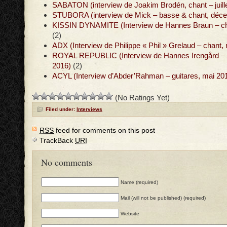
SABATON (interview de Joakim Brodén, chant – juill
STUBORA (interview de Mick – basse & chant, déc
KISSIN DYNAMITE (Interview de Hannes Braun – chan
(2)
ADX (Interview de Philippe « Phil » Grelaud – chant,
ROYAL REPUBLIC (Interview de Hannes Irengård – g
2016)
(2)
ACYL (Interview d’Abder’Rahman – guitares, mai 20
(No Ratings Yet)
Filed under:
Interviews
RSS
feed for comments on this post
TrackBack
URI
No comments
Name (required)
Mail (will not be published) (required)
Website