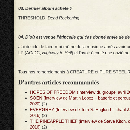
03. Dernier album acheté ?
THRESHOLD,
Dead Reckoning
04. D’où est venue l’étincelle qui t’as donné envie de d
J’ai decidé de faire moi-même de la musique après avoir 
LP (AC/DC,
Highway to Hell
) et l’avoir écouté une onzième 
Tous nos remerciements à CREATURE et PURE STEEL 
D'autres articles recommandés
HOPES OF FREEDOM (Interview du groupe, avril 2
SOEN (interview de Martin Lopez – batterie et perc
2020)
(2)
EVERGREY (Interview de Tom S. Englund – chant & g
2016)
(2)
THE PINEAPPLE THIEF (interview de Steve Kitch, cl
2016)
(2)