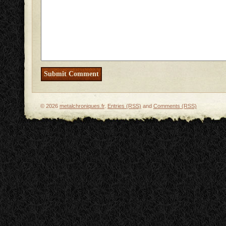
© 2026
metalchroniques.fr
.
Entries (RSS)
and
Comments (RSS)